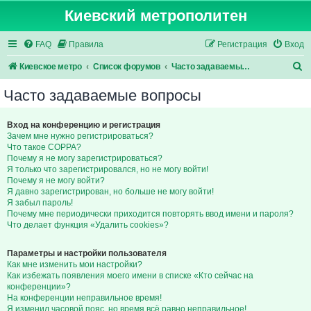
Киевский метрополитен
FAQ
Правила
Регистрация
Вход
П
Киевское метро
Список форумов
Часто задаваемые вопросы
о
Часто задаваемые вопросы
и
с
Вход на конференцию и регистрация
Зачем мне нужно регистрироваться?
к
Что такое COPPA?
Почему я не могу зарегистрироваться?
Я только что зарегистрировался, но не могу войти!
Почему я не могу войти?
Я давно зарегистрирован, но больше не могу войти!
Я забыл пароль!
Почему мне периодически приходится повторять ввод имени и пароля?
Что делает функция «Удалить cookies»?
Параметры и настройки пользователя
Как мне изменить мои настройки?
Как избежать появления моего имени в списке «Кто сейчас на
конференции»?
На конференции неправильное время!
Я изменил часовой пояс, но время всё равно неправильное!