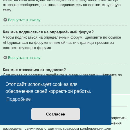
отправке сообщения, вы также подпишетесь на соответствующую
тему.
Вернуться к началу
Как мне подписаться на определённый форум?
Чтобы подписаться на определённый форум, щёлкните по ссылке
«Подписаться на форум» в нижней части страницы просмотра
соответствующего форума.
Вернуться к началу
Как мне отказаться от подписки?
Для отказа от подписки перейдите в личный раздел и щёлкните по
ссылке «Подписки».
Этот сайт использует cookies для
Вернуться к началу
обеспечения своей корректной работы.
Подробнее
Вложения
Какие вложения разрешены на этой конференции?
Согласен
Администратор каждой конференции может разрешить или запретить
определённые типы вложений. Если вы не знаете, какие вложения
разрешены, свяжитесь с администратором конференции для