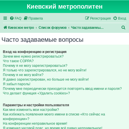
Киевский метрополитен
FAQ
Правила
Регистрация
Вход
П
Киевское метро
Список форумов
Часто задаваемые вопросы
о
Часто задаваемые вопросы
и
с
Вход на конференцию и регистрация
Зачем мне нужно регистрироваться?
к
Что такое COPPA?
Почему я не могу зарегистрироваться?
Я только что зарегистрировался, но не могу войти!
Почему я не могу войти?
Я давно зарегистрирован, но больше не могу войти!
Я забыл пароль!
Почему мне периодически приходится повторять ввод имени и пароля?
Что делает функция «Удалить cookies»?
Параметры и настройки пользователя
Как мне изменить мои настройки?
Как избежать появления моего имени в списке «Кто сейчас на
конференции»?
На конференции неправильное время!
Я изменил часовой пояс, но время всё равно неправильное!