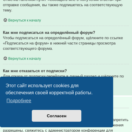
отправке сообщения, вы также подпишетесь на соответствующую
тему.
Вернуться к началу
Как мне подписаться на определённый форум?
Чтобы подписаться на определённый форум, щёлкните по ссылке
«Подписаться на форум» в нижней части страницы просмотра
соответствующего форума.
Вернуться к началу
Как мне отказаться от подписки?
Для отказа от подписки перейдите в личный раздел и щёлкните по
ссылке «Подписки».
Этот сайт использует cookies для
Вернуться к началу
обеспечения своей корректной работы.
Подробнее
Вложения
Какие вложения разрешены на этой конференции?
Согласен
Администратор каждой конференции может разрешить или запретить
определённые типы вложений. Если вы не знаете, какие вложения
разрешены, свяжитесь с администратором конференции для