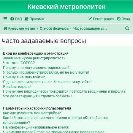
Киевский метрополитен
FAQ
Правила
Регистрация
Вход
П
Киевское метро
Список форумов
Часто задаваемые вопросы
о
Часто задаваемые вопросы
и
с
Вход на конференцию и регистрация
Зачем мне нужно регистрироваться?
к
Что такое COPPA?
Почему я не могу зарегистрироваться?
Я только что зарегистрировался, но не могу войти!
Почему я не могу войти?
Я давно зарегистрирован, но больше не могу войти!
Я забыл пароль!
Почему мне периодически приходится повторять ввод имени и пароля?
Что делает функция «Удалить cookies»?
Параметры и настройки пользователя
Как мне изменить мои настройки?
Как избежать появления моего имени в списке «Кто сейчас на
конференции»?
На конференции неправильное время!
Я изменил часовой пояс, но время всё равно неправильное!