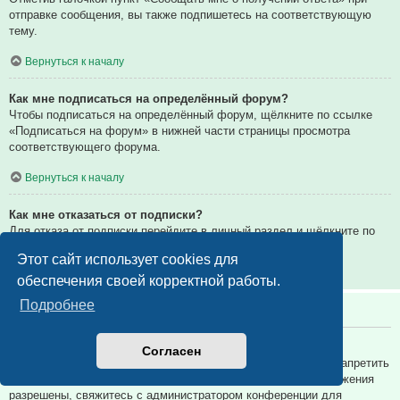
отправке сообщения, вы также подпишетесь на соответствующую
тему.
Вернуться к началу
Как мне подписаться на определённый форум?
Чтобы подписаться на определённый форум, щёлкните по ссылке
«Подписаться на форум» в нижней части страницы просмотра
соответствующего форума.
Вернуться к началу
Как мне отказаться от подписки?
Для отказа от подписки перейдите в личный раздел и щёлкните по
ссылке «Подписки».
Этот сайт использует cookies для
Вернуться к началу
обеспечения своей корректной работы.
Подробнее
Вложения
Какие вложения разрешены на этой конференции?
Согласен
Администратор каждой конференции может разрешить или запретить
определённые типы вложений. Если вы не знаете, какие вложения
разрешены, свяжитесь с администратором конференции для