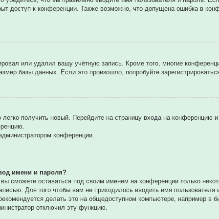
рыт доступ к конференции. Также возможно, что допущена ошибка в ко
вировал или удалил вашу учётную запись. Кроме того, многие конферен
мер базы данных. Если это произошло, попробуйте зарегистрироваться 
о легко получить новый. Перейдите на страницу входа на конференцию 
еренцию.
 администратором конференции.
вод имени и пароля?
, вы сможете оставаться под своим именем на конференции только некот
записью. Для того чтобы вам не приходилось вводить имя пользователя
екомендуется делать это на общедоступном компьютере, например в биб
дминистратор отключил эту функцию.