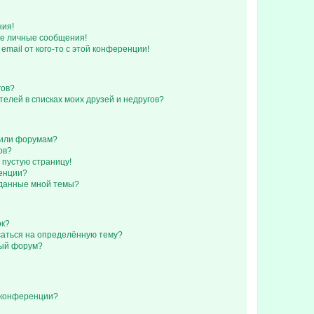
ния!
е личные сообщения!
email от кого-то с этой конференции!
гов?
телей в списках моих друзей и недругов?
 или форумам?
ов?
 пустую страницу!
ренции?
зданные мной темы?
ок?
исаться на определённую тему?
ный форум?
 конференции?