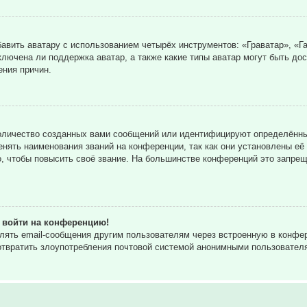
вить аватару с использованием четырёх инструментов: «Граватар», «Га
ключена ли поддержка аватар, а также какие типы аватар могут быть до
ния причин.
оличество созданных вами сообщений или идентифицируют определённы
нять наименования званий на конференции, так как они установлены её
 чтобы повысить своё звание. На большинстве конференций это запрещ
т войти на конференцию!
влять email-сообщения другим пользователям через встроенную в конф
дотвратить злоупотребления почтовой системой анонимными пользовател