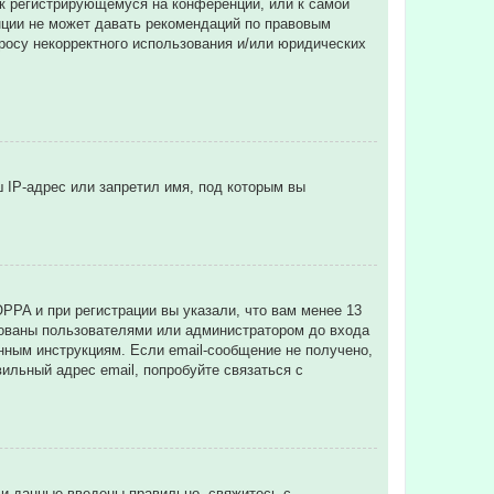
 к регистрирующемуся на конференции, или к самой
нции не может давать рекомендаций по правовым
просу некорректного использования и/или юридических
 IP-адрес или запретил имя, под которым вы
PPA и при регистрации вы указали, что вам менее 13
рованы пользователями или администратором до входа
нным инструкциям. Если email-сообщение не получено,
ильный адрес email, попробуйте связаться с
ли данные введены правильно, свяжитесь с