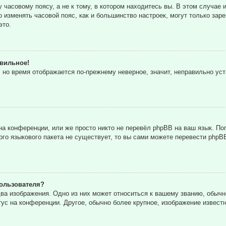
часовому поясу, а не к тому, в котором находитесь вы. В этом случае и
то изменять часовой пояс, как и большинство настроек, могут только за
это.
авильное!
, но время отображается по-прежнему неверное, значит, неправильно ус
а конференции, или же просто никто не перевёл phpBB на ваш язык. По
кого языкового пакета не существует, то вы сами можете перевести ph
ользователя?
ва изображения. Одно из них может относиться к вашему званию, обычн
тус на конференции. Другое, обычно более крупное, изображение извест