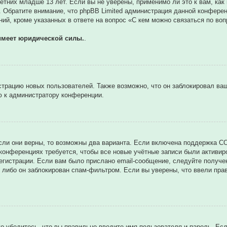
тних младше 13 лет. Если вы не уверены, применимо ли это к вам, как
. Обратите внимание, что phpBB Limited администрация данной конфере
ий, кроме указанных в ответе на вопрос «С кем можно связаться по во
имеет юридической силы.
.
трацию новых пользователей. Также возможно, что он заблокировал ваш
ю к администратору конференции.
сли они верны, то возможны два варианта. Если включена поддержка CO
 конференциях требуется, чтобы все новые учётные записи были активи
егистрации. Если вам было прислано email-сообщение, следуйте получе
 либо он заблокирован спам-фильтром. Если вы уверены, что ввели прав
о убедитесь, что вы правильно вводите имя пользователя и пароль. Ес