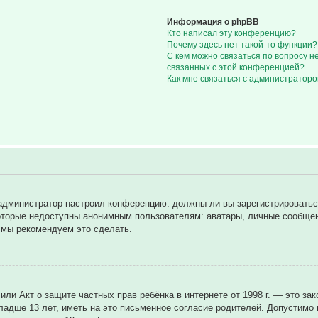
Информация о phpBB
Кто написал эту конференцию?
Почему здесь нет такой-то функции?
С кем можно связаться по вопросу н
связанных с этой конференцией?
Как мне связаться с администратор
ак администратор настроил конференцию: должны ли вы зарегистрировать
торые недоступны анонимным пользователям: аватары, личные сообщения
у мы рекомендуем это сделать.
8), или Акт о защите частных прав ребёнка в интернете от 1998 г. — это
дше 13 лет, иметь на это письменное согласие родителей. Допустимо н