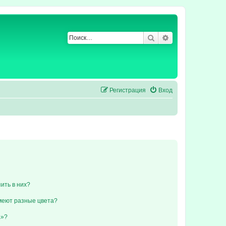
Поиск
Расширенный по
Регистрация
Вход
пить в них?
меют разные цвета?
а»?