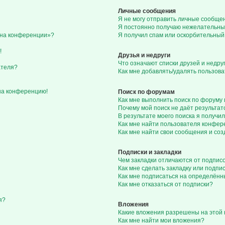
Личные сообщения
Я не могу отправить личные сообще
Я постоянно получаю нежелательны
с на конференции»?
Я получил спам или оскорбительный 
!
Друзья и недруги
Что означают списки друзей и недру
ателя?
Как мне добавлять/удалять пользова
 на конференцию!
Поиск по форумам
Как мне выполнить поиск по форуму
Почему мой поиск не даёт результат
В результате моего поиска я получил
Как мне найти пользователя конфе
Как мне найти свои сообщения и со
Подписки и закладки
Чем закладки отличаются от подпис
Как мне сделать закладку или подп
Как мне подписаться на определён
Как мне отказаться от подписки?
я?
Вложения
Какие вложения разрешены на этой
Как мне найти мои вложения?