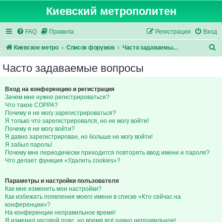
Киевский метрополитен
FAQ
Правила
Регистрация
Вход
П
Киевское метро
Список форумов
Часто задаваемые вопросы
о
Часто задаваемые вопросы
и
с
Вход на конференцию и регистрация
Зачем мне нужно регистрироваться?
к
Что такое COPPA?
Почему я не могу зарегистрироваться?
Я только что зарегистрировался, но не могу войти!
Почему я не могу войти?
Я давно зарегистрирован, но больше не могу войти!
Я забыл пароль!
Почему мне периодически приходится повторять ввод имени и пароля?
Что делает функция «Удалить cookies»?
Параметры и настройки пользователя
Как мне изменить мои настройки?
Как избежать появления моего имени в списке «Кто сейчас на
конференции»?
На конференции неправильное время!
Я изменил часовой пояс, но время всё равно неправильное!