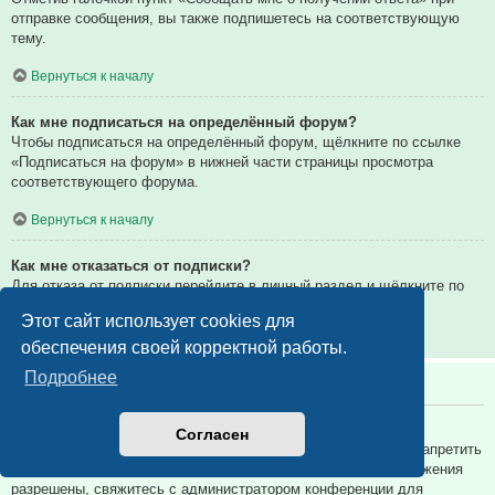
отправке сообщения, вы также подпишетесь на соответствующую
тему.
Вернуться к началу
Как мне подписаться на определённый форум?
Чтобы подписаться на определённый форум, щёлкните по ссылке
«Подписаться на форум» в нижней части страницы просмотра
соответствующего форума.
Вернуться к началу
Как мне отказаться от подписки?
Для отказа от подписки перейдите в личный раздел и щёлкните по
ссылке «Подписки».
Этот сайт использует cookies для
Вернуться к началу
обеспечения своей корректной работы.
Подробнее
Вложения
Какие вложения разрешены на этой конференции?
Согласен
Администратор каждой конференции может разрешить или запретить
определённые типы вложений. Если вы не знаете, какие вложения
разрешены, свяжитесь с администратором конференции для