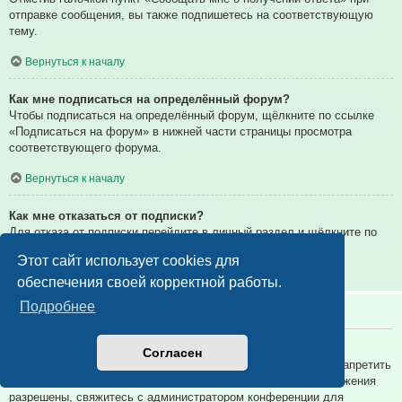
отправке сообщения, вы также подпишетесь на соответствующую
тему.
Вернуться к началу
Как мне подписаться на определённый форум?
Чтобы подписаться на определённый форум, щёлкните по ссылке
«Подписаться на форум» в нижней части страницы просмотра
соответствующего форума.
Вернуться к началу
Как мне отказаться от подписки?
Для отказа от подписки перейдите в личный раздел и щёлкните по
ссылке «Подписки».
Этот сайт использует cookies для
Вернуться к началу
обеспечения своей корректной работы.
Подробнее
Вложения
Какие вложения разрешены на этой конференции?
Согласен
Администратор каждой конференции может разрешить или запретить
определённые типы вложений. Если вы не знаете, какие вложения
разрешены, свяжитесь с администратором конференции для