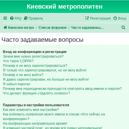
Киевский метрополитен
FAQ
Правила
Регистрация
Вход
П
Киевское метро
Список форумов
Часто задаваемые вопросы
о
Часто задаваемые вопросы
и
с
Вход на конференцию и регистрация
Зачем мне нужно регистрироваться?
к
Что такое COPPA?
Почему я не могу зарегистрироваться?
Я только что зарегистрировался, но не могу войти!
Почему я не могу войти?
Я давно зарегистрирован, но больше не могу войти!
Я забыл пароль!
Почему мне периодически приходится повторять ввод имени и пароля?
Что делает функция «Удалить cookies»?
Параметры и настройки пользователя
Как мне изменить мои настройки?
Как избежать появления моего имени в списке «Кто сейчас на
конференции»?
На конференции неправильное время!
Я изменил часовой пояс, но время всё равно неправильное!