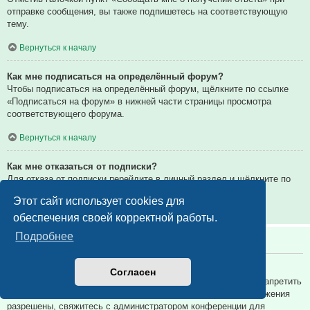
отправке сообщения, вы также подпишетесь на соответствующую
тему.
Вернуться к началу
Как мне подписаться на определённый форум?
Чтобы подписаться на определённый форум, щёлкните по ссылке
«Подписаться на форум» в нижней части страницы просмотра
соответствующего форума.
Вернуться к началу
Как мне отказаться от подписки?
Для отказа от подписки перейдите в личный раздел и щёлкните по
ссылке «Подписки».
Этот сайт использует cookies для
Вернуться к началу
обеспечения своей корректной работы.
Подробнее
Вложения
Какие вложения разрешены на этой конференции?
Согласен
Администратор каждой конференции может разрешить или запретить
определённые типы вложений. Если вы не знаете, какие вложения
разрешены, свяжитесь с администратором конференции для