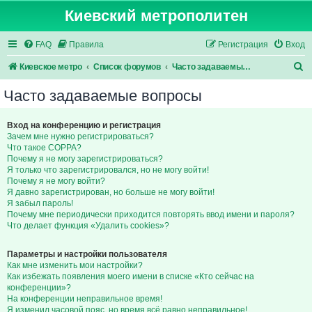
Киевский метрополитен
FAQ
Правила
Регистрация
Вход
П
Киевское метро
Список форумов
Часто задаваемые вопросы
о
Часто задаваемые вопросы
и
с
Вход на конференцию и регистрация
Зачем мне нужно регистрироваться?
к
Что такое COPPA?
Почему я не могу зарегистрироваться?
Я только что зарегистрировался, но не могу войти!
Почему я не могу войти?
Я давно зарегистрирован, но больше не могу войти!
Я забыл пароль!
Почему мне периодически приходится повторять ввод имени и пароля?
Что делает функция «Удалить cookies»?
Параметры и настройки пользователя
Как мне изменить мои настройки?
Как избежать появления моего имени в списке «Кто сейчас на
конференции»?
На конференции неправильное время!
Я изменил часовой пояс, но время всё равно неправильное!