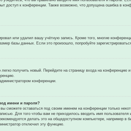
рыт доступ к конференции. Также возможно, что допущена ошибка в ко
вировал или удалил вашу учётную запись. Кроме того, многие конферен
мер базы данных. Если это произошло, попробуйте зарегистрироваться 
о легко получить новый. Перейдите на страницу входа на конференцию 
еренцию.
 администратором конференции.
вод имени и пароля?
, вы сможете оставаться под своим именем на конференции только некот
записью. Для того чтобы вам не приходилось вводить имя пользователя
екомендуется делать это на общедоступном компьютере, например в биб
дминистратор отключил эту функцию.