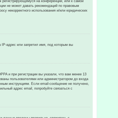
 к регистрирующемуся на конференции, или к самой
нции не может давать рекомендаций по правовым
просу некорректного использования и/или юридических
 IP-адрес или запретил имя, под которым вы
PPA и при регистрации вы указали, что вам менее 13
рованы пользователями или администратором до входа
нным инструкциям. Если email-сообщение не получено,
ильный адрес email, попробуйте связаться с
ли данные введены правильно, свяжитесь с