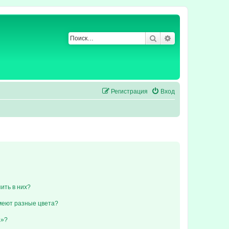
Поиск
Расширенный по
Регистрация
Вход
пить в них?
меют разные цвета?
а»?