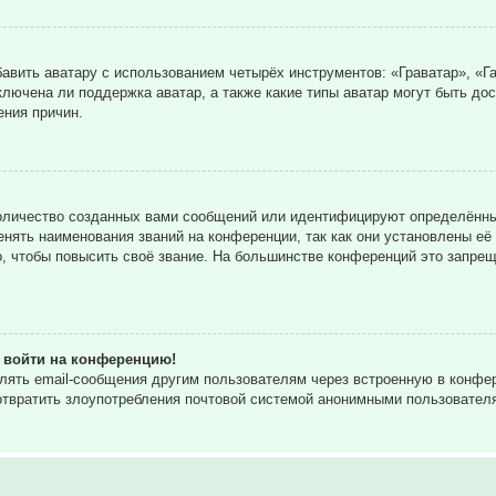
вить аватару с использованием четырёх инструментов: «Граватар», «Га
ключена ли поддержка аватар, а также какие типы аватар могут быть до
ния причин.
оличество созданных вами сообщений или идентифицируют определённы
нять наименования званий на конференции, так как они установлены её
 чтобы повысить своё звание. На большинстве конференций это запрещ
т войти на конференцию!
влять email-сообщения другим пользователям через встроенную в конф
дотвратить злоупотребления почтовой системой анонимными пользовател