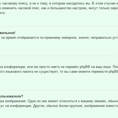
часовому поясу, а не к тому, в котором находитесь вы. В этом случае и
то изменять часовой пояс, как и большинство настроек, могут только за
это.
авильное!
, но время отображается по-прежнему неверное, значит, неправильно ус
а конференции, или же просто никто не перевёл phpBB на ваш язык. По
кого языкового пакета не существует, то вы сами можете перевести ph
ользователя?
ва изображения. Одно из них может относиться к вашему званию, обычн
тус на конференции. Другое, обычно более крупное, изображение извест