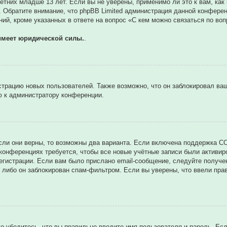
тних младше 13 лет. Если вы не уверены, применимо ли это к вам, как
. Обратите внимание, что phpBB Limited администрация данной конфере
ий, кроме указанных в ответе на вопрос «С кем можно связаться по во
имеет юридической силы.
.
трацию новых пользователей. Также возможно, что он заблокировал ваш
ю к администратору конференции.
сли они верны, то возможны два варианта. Если включена поддержка CO
 конференциях требуется, чтобы все новые учётные записи были активи
егистрации. Если вам было прислано email-сообщение, следуйте получе
 либо он заблокирован спам-фильтром. Если вы уверены, что ввели прав
о убедитесь, что вы правильно вводите имя пользователя и пароль. Ес