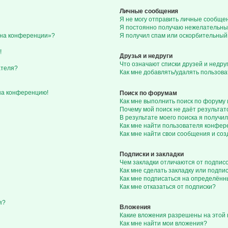
Личные сообщения
Я не могу отправить личные сообще
Я постоянно получаю нежелательны
с на конференции»?
Я получил спам или оскорбительный 
!
Друзья и недруги
Что означают списки друзей и недру
ателя?
Как мне добавлять/удалять пользова
 на конференцию!
Поиск по форумам
Как мне выполнить поиск по форуму
Почему мой поиск не даёт результат
В результате моего поиска я получил
Как мне найти пользователя конфе
Как мне найти свои сообщения и со
Подписки и закладки
Чем закладки отличаются от подпис
Как мне сделать закладку или подп
Как мне подписаться на определён
Как мне отказаться от подписки?
я?
Вложения
Какие вложения разрешены на этой
Как мне найти мои вложения?