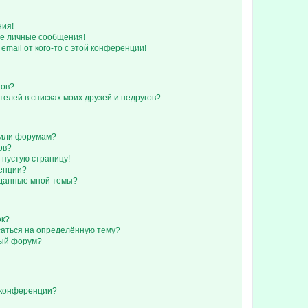
ния!
е личные сообщения!
email от кого-то с этой конференции!
гов?
телей в списках моих друзей и недругов?
 или форумам?
ов?
 пустую страницу!
ренции?
зданные мной темы?
ок?
исаться на определённую тему?
ный форум?
 конференции?