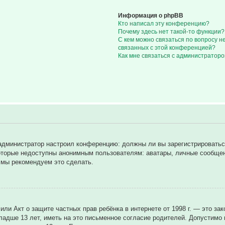
Информация о phpBB
Кто написал эту конференцию?
Почему здесь нет такой-то функции?
С кем можно связаться по вопросу н
связанных с этой конференцией?
Как мне связаться с администратор
ак администратор настроил конференцию: должны ли вы зарегистрировать
торые недоступны анонимным пользователям: аватары, личные сообщения
у мы рекомендуем это сделать.
8), или Акт о защите частных прав ребёнка в интернете от 1998 г. — это
дше 13 лет, иметь на это письменное согласие родителей. Допустимо н