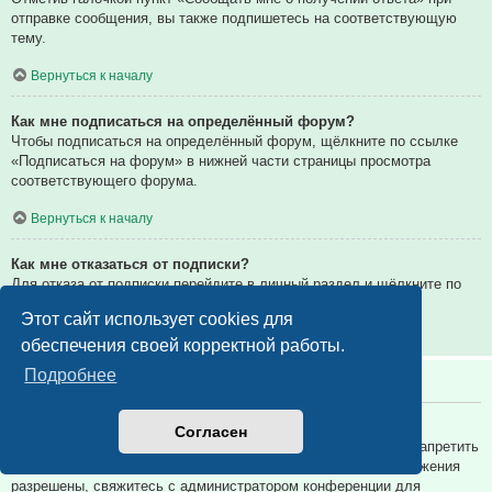
отправке сообщения, вы также подпишетесь на соответствующую
тему.
Вернуться к началу
Как мне подписаться на определённый форум?
Чтобы подписаться на определённый форум, щёлкните по ссылке
«Подписаться на форум» в нижней части страницы просмотра
соответствующего форума.
Вернуться к началу
Как мне отказаться от подписки?
Для отказа от подписки перейдите в личный раздел и щёлкните по
ссылке «Подписки».
Этот сайт использует cookies для
Вернуться к началу
обеспечения своей корректной работы.
Подробнее
Вложения
Какие вложения разрешены на этой конференции?
Согласен
Администратор каждой конференции может разрешить или запретить
определённые типы вложений. Если вы не знаете, какие вложения
разрешены, свяжитесь с администратором конференции для