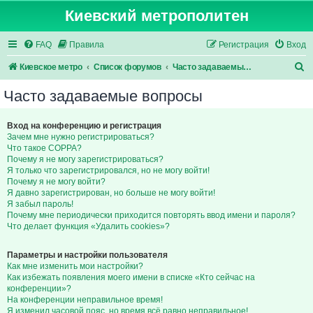
Киевский метрополитен
FAQ
Правила
Регистрация
Вход
П
Киевское метро
Список форумов
Часто задаваемые вопросы
о
Часто задаваемые вопросы
и
с
Вход на конференцию и регистрация
Зачем мне нужно регистрироваться?
к
Что такое COPPA?
Почему я не могу зарегистрироваться?
Я только что зарегистрировался, но не могу войти!
Почему я не могу войти?
Я давно зарегистрирован, но больше не могу войти!
Я забыл пароль!
Почему мне периодически приходится повторять ввод имени и пароля?
Что делает функция «Удалить cookies»?
Параметры и настройки пользователя
Как мне изменить мои настройки?
Как избежать появления моего имени в списке «Кто сейчас на
конференции»?
На конференции неправильное время!
Я изменил часовой пояс, но время всё равно неправильное!