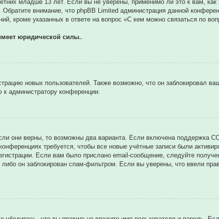
тних младше 13 лет. Если вы не уверены, применимо ли это к вам, как
. Обратите внимание, что phpBB Limited администрация данной конфере
ий, кроме указанных в ответе на вопрос «С кем можно связаться по во
имеет юридической силы.
.
трацию новых пользователей. Также возможно, что он заблокировал ваш
ю к администратору конференции.
сли они верны, то возможны два варианта. Если включена поддержка CO
 конференциях требуется, чтобы все новые учётные записи были активи
егистрации. Если вам было прислано email-сообщение, следуйте получе
 либо он заблокирован спам-фильтром. Если вы уверены, что ввели прав
о убедитесь, что вы правильно вводите имя пользователя и пароль. Ес