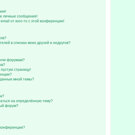
ния!
е личные сообщения!
email от кого-то с этой конференции!
гов?
телей в списках моих друзей и недругов?
 или форумам?
ов?
 пустую страницу!
ренции?
зданные мной темы?
ок?
исаться на определённую тему?
ный форум?
 конференции?