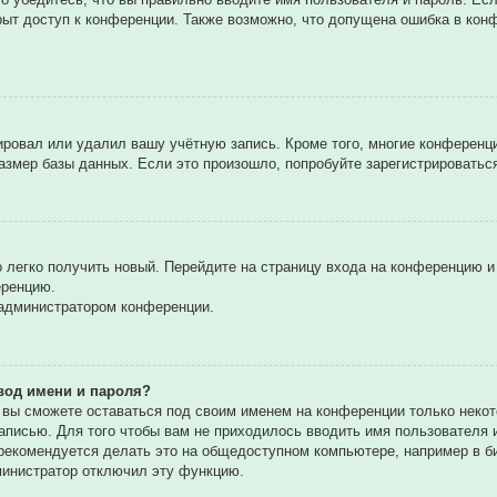
рыт доступ к конференции. Также возможно, что допущена ошибка в ко
вировал или удалил вашу учётную запись. Кроме того, многие конферен
мер базы данных. Если это произошло, попробуйте зарегистрироваться 
о легко получить новый. Перейдите на страницу входа на конференцию 
еренцию.
 администратором конференции.
вод имени и пароля?
, вы сможете оставаться под своим именем на конференции только некот
записью. Для того чтобы вам не приходилось вводить имя пользователя
екомендуется делать это на общедоступном компьютере, например в биб
дминистратор отключил эту функцию.