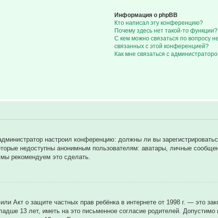
Информация о phpBB
Кто написал эту конференцию?
Почему здесь нет такой-то функции?
С кем можно связаться по вопросу н
связанных с этой конференцией?
Как мне связаться с администратор
ак администратор настроил конференцию: должны ли вы зарегистрировать
торые недоступны анонимным пользователям: аватары, личные сообщения
у мы рекомендуем это сделать.
8), или Акт о защите частных прав ребёнка в интернете от 1998 г. — это
дше 13 лет, иметь на это письменное согласие родителей. Допустимо н