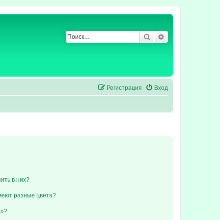
Поиск
Расширенный по
Регистрация
Вход
пить в них?
меют разные цвета?
а»?