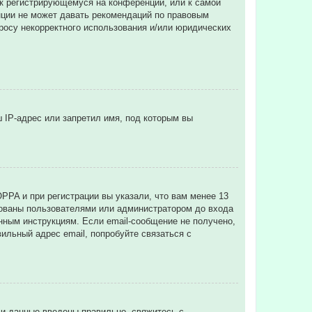
 к регистрирующемуся на конференции, или к самой
нции не может давать рекомендаций по правовым
просу некорректного использования и/или юридических
 IP-адрес или запретил имя, под которым вы
PPA и при регистрации вы указали, что вам менее 13
рованы пользователями или администратором до входа
нным инструкциям. Если email-сообщение не получено,
ильный адрес email, попробуйте связаться с
ли данные введены правильно, свяжитесь с