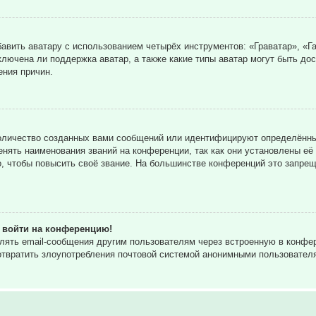
вить аватару с использованием четырёх инструментов: «Граватар», «Га
ключена ли поддержка аватар, а также какие типы аватар могут быть до
ния причин.
оличество созданных вами сообщений или идентифицируют определённы
нять наименования званий на конференции, так как они установлены её
 чтобы повысить своё звание. На большинстве конференций это запрещ
т войти на конференцию!
влять email-сообщения другим пользователям через встроенную в конф
дотвратить злоупотребления почтовой системой анонимными пользовател