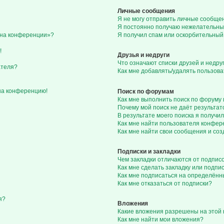
Личные сообщения
Я не могу отправить личные сообще
Я постоянно получаю нежелательны
с на конференции»?
Я получил спам или оскорбительный 
!
Друзья и недруги
Что означают списки друзей и недру
ателя?
Как мне добавлять/удалять пользова
 на конференцию!
Поиск по форумам
Как мне выполнить поиск по форуму
Почему мой поиск не даёт результат
В результате моего поиска я получил
Как мне найти пользователя конфе
Как мне найти свои сообщения и со
Подписки и закладки
Чем закладки отличаются от подпис
Как мне сделать закладку или подп
Как мне подписаться на определён
Как мне отказаться от подписки?
я?
Вложения
Какие вложения разрешены на этой
Как мне найти мои вложения?