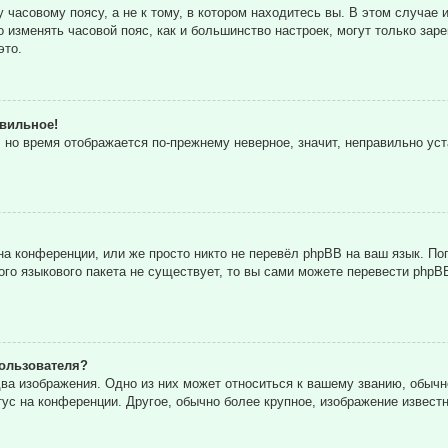
часовому поясу, а не к тому, в котором находитесь вы. В этом случае и
то изменять часовой пояс, как и большинство настроек, могут только за
это.
авильное!
, но время отображается по-прежнему неверное, значит, неправильно ус
а конференции, или же просто никто не перевёл phpBB на ваш язык. По
кого языкового пакета не существует, то вы сами можете перевести ph
ользователя?
ва изображения. Одно из них может относиться к вашему званию, обычн
тус на конференции. Другое, обычно более крупное, изображение извест