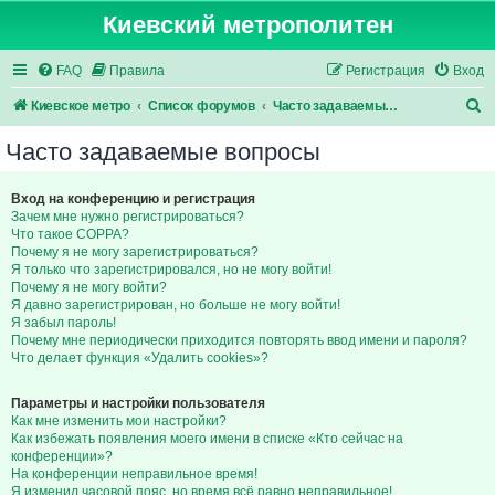
Киевский метрополитен
FAQ
Правила
Регистрация
Вход
П
Киевское метро
Список форумов
Часто задаваемые вопросы
о
Часто задаваемые вопросы
и
с
Вход на конференцию и регистрация
Зачем мне нужно регистрироваться?
к
Что такое COPPA?
Почему я не могу зарегистрироваться?
Я только что зарегистрировался, но не могу войти!
Почему я не могу войти?
Я давно зарегистрирован, но больше не могу войти!
Я забыл пароль!
Почему мне периодически приходится повторять ввод имени и пароля?
Что делает функция «Удалить cookies»?
Параметры и настройки пользователя
Как мне изменить мои настройки?
Как избежать появления моего имени в списке «Кто сейчас на
конференции»?
На конференции неправильное время!
Я изменил часовой пояс, но время всё равно неправильное!