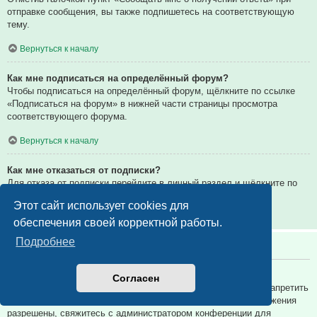
отправке сообщения, вы также подпишетесь на соответствующую
тему.
Вернуться к началу
Как мне подписаться на определённый форум?
Чтобы подписаться на определённый форум, щёлкните по ссылке
«Подписаться на форум» в нижней части страницы просмотра
соответствующего форума.
Вернуться к началу
Как мне отказаться от подписки?
Для отказа от подписки перейдите в личный раздел и щёлкните по
ссылке «Подписки».
Этот сайт использует cookies для
Вернуться к началу
обеспечения своей корректной работы.
Подробнее
Вложения
Какие вложения разрешены на этой конференции?
Согласен
Администратор каждой конференции может разрешить или запретить
определённые типы вложений. Если вы не знаете, какие вложения
разрешены, свяжитесь с администратором конференции для