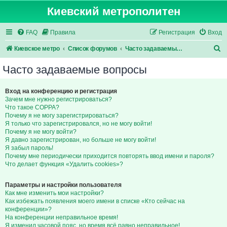
Киевский метрополитен
FAQ
Правила
Регистрация
Вход
П
Киевское метро
Список форумов
Часто задаваемые вопросы
о
Часто задаваемые вопросы
и
с
Вход на конференцию и регистрация
Зачем мне нужно регистрироваться?
к
Что такое COPPA?
Почему я не могу зарегистрироваться?
Я только что зарегистрировался, но не могу войти!
Почему я не могу войти?
Я давно зарегистрирован, но больше не могу войти!
Я забыл пароль!
Почему мне периодически приходится повторять ввод имени и пароля?
Что делает функция «Удалить cookies»?
Параметры и настройки пользователя
Как мне изменить мои настройки?
Как избежать появления моего имени в списке «Кто сейчас на
конференции»?
На конференции неправильное время!
Я изменил часовой пояс, но время всё равно неправильное!