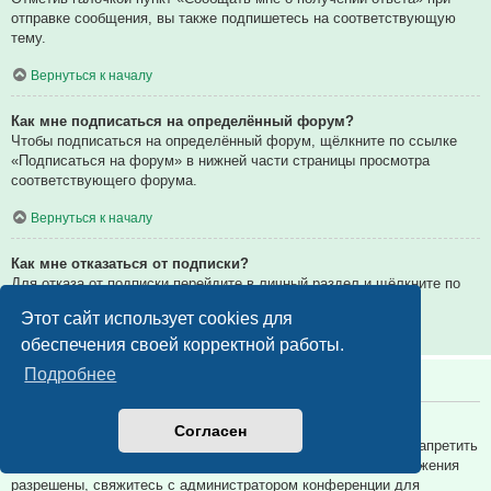
отправке сообщения, вы также подпишетесь на соответствующую
тему.
Вернуться к началу
Как мне подписаться на определённый форум?
Чтобы подписаться на определённый форум, щёлкните по ссылке
«Подписаться на форум» в нижней части страницы просмотра
соответствующего форума.
Вернуться к началу
Как мне отказаться от подписки?
Для отказа от подписки перейдите в личный раздел и щёлкните по
ссылке «Подписки».
Этот сайт использует cookies для
Вернуться к началу
обеспечения своей корректной работы.
Подробнее
Вложения
Какие вложения разрешены на этой конференции?
Согласен
Администратор каждой конференции может разрешить или запретить
определённые типы вложений. Если вы не знаете, какие вложения
разрешены, свяжитесь с администратором конференции для