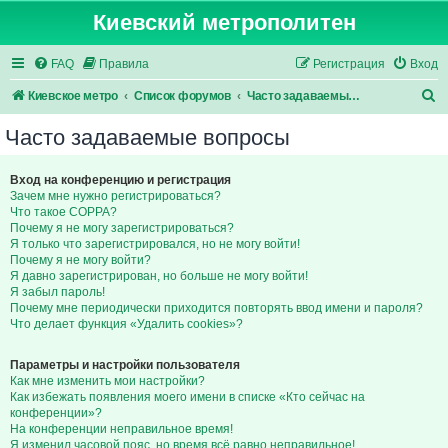
Киевский метрополитен
FAQ
Правила
Регистрация
Вход
П
Киевское метро
Список форумов
Часто задаваемые вопросы
о
Часто задаваемые вопросы
и
с
Вход на конференцию и регистрация
Зачем мне нужно регистрироваться?
к
Что такое COPPA?
Почему я не могу зарегистрироваться?
Я только что зарегистрировался, но не могу войти!
Почему я не могу войти?
Я давно зарегистрирован, но больше не могу войти!
Я забыл пароль!
Почему мне периодически приходится повторять ввод имени и пароля?
Что делает функция «Удалить cookies»?
Параметры и настройки пользователя
Как мне изменить мои настройки?
Как избежать появления моего имени в списке «Кто сейчас на
конференции»?
На конференции неправильное время!
Я изменил часовой пояс, но время всё равно неправильное!