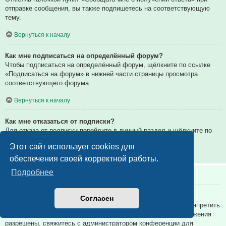
отправке сообщения, вы также подпишетесь на соответствующую
тему.
Вернуться к началу
Как мне подписаться на определённый форум?
Чтобы подписаться на определённый форум, щёлкните по ссылке
«Подписаться на форум» в нижней части страницы просмотра
соответствующего форума.
Вернуться к началу
Как мне отказаться от подписки?
Для отказа от подписки перейдите в личный раздел и щёлкните по
ссылке «Подписки».
Этот сайт использует cookies для
Вернуться к началу
обеспечения своей корректной работы.
Подробнее
Вложения
Какие вложения разрешены на этой конференции?
Согласен
Администратор каждой конференции может разрешить или запретить
определённые типы вложений. Если вы не знаете, какие вложения
разрешены, свяжитесь с администратором конференции для