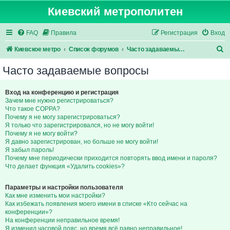
Киевский метрополитен
FAQ
Правила
Регистрация
Вход
П
Киевское метро
Список форумов
Часто задаваемые вопросы
о
Часто задаваемые вопросы
и
с
Вход на конференцию и регистрация
Зачем мне нужно регистрироваться?
к
Что такое COPPA?
Почему я не могу зарегистрироваться?
Я только что зарегистрировался, но не могу войти!
Почему я не могу войти?
Я давно зарегистрирован, но больше не могу войти!
Я забыл пароль!
Почему мне периодически приходится повторять ввод имени и пароля?
Что делает функция «Удалить cookies»?
Параметры и настройки пользователя
Как мне изменить мои настройки?
Как избежать появления моего имени в списке «Кто сейчас на
конференции»?
На конференции неправильное время!
Я изменил часовой пояс, но время всё равно неправильное!