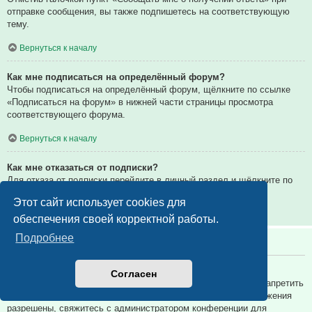
отправке сообщения, вы также подпишетесь на соответствующую
тему.
Вернуться к началу
Как мне подписаться на определённый форум?
Чтобы подписаться на определённый форум, щёлкните по ссылке
«Подписаться на форум» в нижней части страницы просмотра
соответствующего форума.
Вернуться к началу
Как мне отказаться от подписки?
Для отказа от подписки перейдите в личный раздел и щёлкните по
ссылке «Подписки».
Этот сайт использует cookies для
Вернуться к началу
обеспечения своей корректной работы.
Подробнее
Вложения
Какие вложения разрешены на этой конференции?
Согласен
Администратор каждой конференции может разрешить или запретить
определённые типы вложений. Если вы не знаете, какие вложения
разрешены, свяжитесь с администратором конференции для