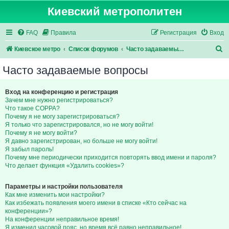
Киевский метрополитен
FAQ
Правила
Регистрация
Вход
П
Киевское метро
Список форумов
Часто задаваемые вопросы
о
Часто задаваемые вопросы
и
с
Вход на конференцию и регистрация
Зачем мне нужно регистрироваться?
к
Что такое COPPA?
Почему я не могу зарегистрироваться?
Я только что зарегистрировался, но не могу войти!
Почему я не могу войти?
Я давно зарегистрирован, но больше не могу войти!
Я забыл пароль!
Почему мне периодически приходится повторять ввод имени и пароля?
Что делает функция «Удалить cookies»?
Параметры и настройки пользователя
Как мне изменить мои настройки?
Как избежать появления моего имени в списке «Кто сейчас на
конференции»?
На конференции неправильное время!
Я изменил часовой пояс, но время всё равно неправильное!