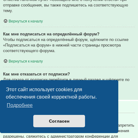
отправке сообщения, вы также подпишетесь на соответствующую
тему.
Вернуться к началу
Как мне подписаться на определённый форум?
Чтобы подписаться на определённый форум, щёлкните по ссылке
«Подписаться на форум» в нижней части страницы просмотра
соответствующего форума.
Вернуться к началу
Как мне отказаться от подписки?
Для отказа от подписки перейдите в личный раздел и щёлкните по
ссылке «Подписки».
Этот сайт использует cookies для
Вернуться к началу
обеспечения своей корректной работы.
Подробнее
Вложения
Какие вложения разрешены на этой конференции?
Согласен
Администратор каждой конференции может разрешить или запретить
определённые типы вложений. Если вы не знаете, какие вложения
разрешены, свяжитесь с администратором конференции для