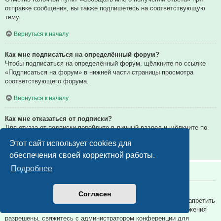
отправке сообщения, вы также подпишетесь на соответствующую
тему.
Вернуться к началу
Как мне подписаться на определённый форум?
Чтобы подписаться на определённый форум, щёлкните по ссылке
«Подписаться на форум» в нижней части страницы просмотра
соответствующего форума.
Вернуться к началу
Как мне отказаться от подписки?
Для отказа от подписки перейдите в личный раздел и щёлкните по
ссылке «Подписки».
Этот сайт использует cookies для
Вернуться к началу
обеспечения своей корректной работы.
Подробнее
Вложения
Какие вложения разрешены на этой конференции?
Согласен
Администратор каждой конференции может разрешить или запретить
определённые типы вложений. Если вы не знаете, какие вложения
разрешены, свяжитесь с администратором конференции для