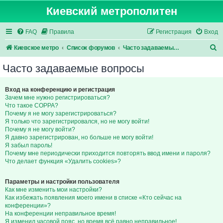
Киевский метрополитен
FAQ
Правила
Регистрация
Вход
П
Киевское метро
Список форумов
Часто задаваемые вопросы
о
Часто задаваемые вопросы
и
с
Вход на конференцию и регистрация
Зачем мне нужно регистрироваться?
к
Что такое COPPA?
Почему я не могу зарегистрироваться?
Я только что зарегистрировался, но не могу войти!
Почему я не могу войти?
Я давно зарегистрирован, но больше не могу войти!
Я забыл пароль!
Почему мне периодически приходится повторять ввод имени и пароля?
Что делает функция «Удалить cookies»?
Параметры и настройки пользователя
Как мне изменить мои настройки?
Как избежать появления моего имени в списке «Кто сейчас на
конференции»?
На конференции неправильное время!
Я изменил часовой пояс, но время всё равно неправильное!