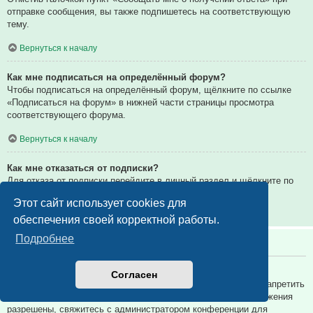
отправке сообщения, вы также подпишетесь на соответствующую
тему.
Вернуться к началу
Как мне подписаться на определённый форум?
Чтобы подписаться на определённый форум, щёлкните по ссылке
«Подписаться на форум» в нижней части страницы просмотра
соответствующего форума.
Вернуться к началу
Как мне отказаться от подписки?
Для отказа от подписки перейдите в личный раздел и щёлкните по
ссылке «Подписки».
Этот сайт использует cookies для
Вернуться к началу
обеспечения своей корректной работы.
Подробнее
Вложения
Какие вложения разрешены на этой конференции?
Согласен
Администратор каждой конференции может разрешить или запретить
определённые типы вложений. Если вы не знаете, какие вложения
разрешены, свяжитесь с администратором конференции для