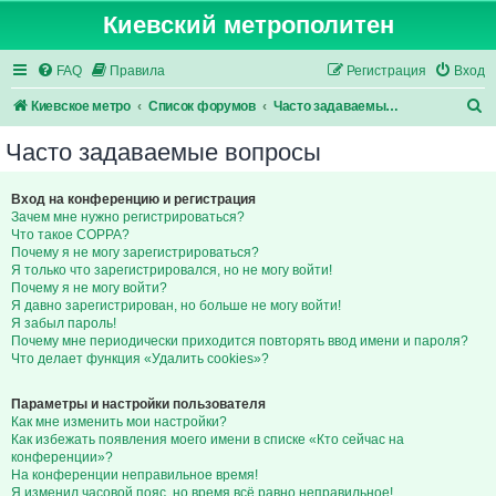
Киевский метрополитен
FAQ
Правила
Регистрация
Вход
П
Киевское метро
Список форумов
Часто задаваемые вопросы
о
Часто задаваемые вопросы
и
с
Вход на конференцию и регистрация
Зачем мне нужно регистрироваться?
к
Что такое COPPA?
Почему я не могу зарегистрироваться?
Я только что зарегистрировался, но не могу войти!
Почему я не могу войти?
Я давно зарегистрирован, но больше не могу войти!
Я забыл пароль!
Почему мне периодически приходится повторять ввод имени и пароля?
Что делает функция «Удалить cookies»?
Параметры и настройки пользователя
Как мне изменить мои настройки?
Как избежать появления моего имени в списке «Кто сейчас на
конференции»?
На конференции неправильное время!
Я изменил часовой пояс, но время всё равно неправильное!