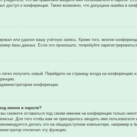
рыт доступ к конференции. Также возможно, что допущена ошибка в ко
вировал или удалил вашу учётную запись. Кроме того, многие конферен
мер базы данных. Если это произошло, попробуйте зарегистрироваться 
о легко получить новый. Перейдите на страницу входа на конференцию 
еренцию.
 администратором конференции.
вод имени и пароля?
, вы сможете оставаться под своим именем на конференции только некот
записью. Для того чтобы вам не приходилось вводить имя пользователя
екомендуется делать это на общедоступном компьютере, например в биб
дминистратор отключил эту функцию.