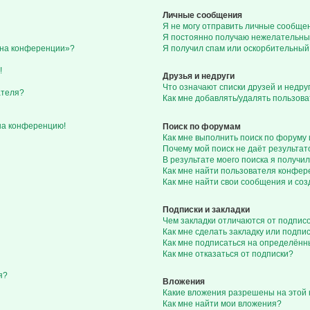
Личные сообщения
Я не могу отправить личные сообще
Я постоянно получаю нежелательны
с на конференции»?
Я получил спам или оскорбительный 
!
Друзья и недруги
Что означают списки друзей и недру
ателя?
Как мне добавлять/удалять пользова
 на конференцию!
Поиск по форумам
Как мне выполнить поиск по форуму
Почему мой поиск не даёт результат
В результате моего поиска я получил
Как мне найти пользователя конфе
Как мне найти свои сообщения и со
Подписки и закладки
Чем закладки отличаются от подпис
Как мне сделать закладку или подп
Как мне подписаться на определён
Как мне отказаться от подписки?
я?
Вложения
Какие вложения разрешены на этой
Как мне найти мои вложения?