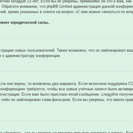
тних младше 13 лет. Если вы не уверены, применимо ли это к вам, как
. Обратите внимание, что phpBB Limited администрация данной конфере
ий, кроме указанных в ответе на вопрос «С кем можно связаться по во
имеет юридической силы.
.
трацию новых пользователей. Также возможно, что он заблокировал ваш
ю к администратору конференции.
сли они верны, то возможны два варианта. Если включена поддержка CO
 конференциях требуется, чтобы все новые учётные записи были активи
егистрации. Если вам было прислано email-сообщение, следуйте получе
 либо он заблокирован спам-фильтром. Если вы уверены, что ввели прав
о убедитесь, что вы правильно вводите имя пользователя и пароль. Ес