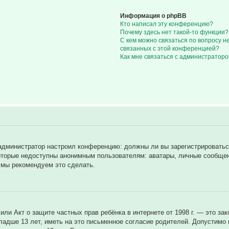
Информация о phpBB
Кто написал эту конференцию?
Почему здесь нет такой-то функции?
С кем можно связаться по вопросу н
связанных с этой конференцией?
Как мне связаться с администратор
ак администратор настроил конференцию: должны ли вы зарегистрировать
торые недоступны анонимным пользователям: аватары, личные сообщения
у мы рекомендуем это сделать.
8), или Акт о защите частных прав ребёнка в интернете от 1998 г. — это
дше 13 лет, иметь на это письменное согласие родителей. Допустимо н