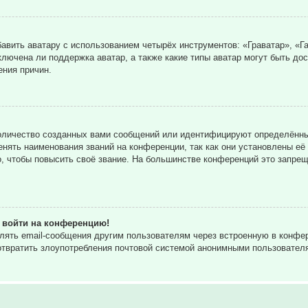
вить аватару с использованием четырёх инструментов: «Граватар», «Га
ключена ли поддержка аватар, а также какие типы аватар могут быть до
ния причин.
оличество созданных вами сообщений или идентифицируют определённы
нять наименования званий на конференции, так как они установлены её
 чтобы повысить своё звание. На большинстве конференций это запрещ
т войти на конференцию!
влять email-сообщения другим пользователям через встроенную в конф
дотвратить злоупотребления почтовой системой анонимными пользовател