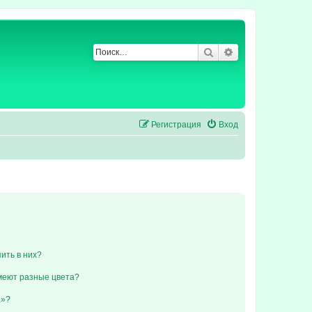
Поиск
Расширенный по
Регистрация
Вход
пить в них?
меют разные цвета?
а»?