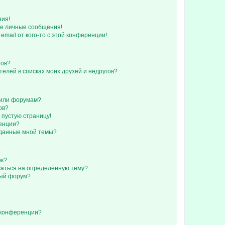
ния!
е личные сообщения!
email от кого-то с этой конференции!
гов?
телей в списках моих друзей и недругов?
 или форумам?
ов?
 пустую страницу!
ренции?
зданные мной темы?
ок?
исаться на определённую тему?
ный форум?
 конференции?