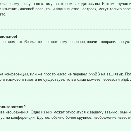
часовому поясу, а не к тому, в котором находитесь вы. В этом случае и
то изменять часовой пояс, как и большинство настроек, могут только за
это.
авильное!
, но время отображается по-прежнему неверное, значит, неправильно ус
а конференции, или же просто никто не перевёл phpBB на ваш язык. По
кого языкового пакета не существует, то вы сами можете перевести ph
ользователя?
ва изображения. Одно из них может относиться к вашему званию, обычн
тус на конференции. Другое, обычно более крупное, изображение извест