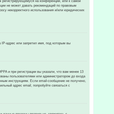
 к регистрирующемуся на конференции, или к самой
нции не может давать рекомендаций по правовым
просу некорректного использования и/или юридических
 IP-адрес или запретил имя, под которым вы
PPA и при регистрации вы указали, что вам менее 13
рованы пользователями или администратором до входа
нным инструкциям. Если email-сообщение не получено,
ильный адрес email, попробуйте связаться с
ли данные введены правильно, свяжитесь с