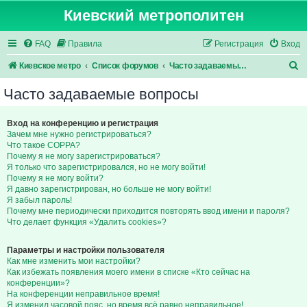
Киевский метрополитен
FAQ
Правила
Регистрация
Вход
П
Киевское метро
Список форумов
Часто задаваемые вопросы
о
Часто задаваемые вопросы
и
с
Вход на конференцию и регистрация
Зачем мне нужно регистрироваться?
к
Что такое COPPA?
Почему я не могу зарегистрироваться?
Я только что зарегистрировался, но не могу войти!
Почему я не могу войти?
Я давно зарегистрирован, но больше не могу войти!
Я забыл пароль!
Почему мне периодически приходится повторять ввод имени и пароля?
Что делает функция «Удалить cookies»?
Параметры и настройки пользователя
Как мне изменить мои настройки?
Как избежать появления моего имени в списке «Кто сейчас на
конференции»?
На конференции неправильное время!
Я изменил часовой пояс, но время всё равно неправильное!