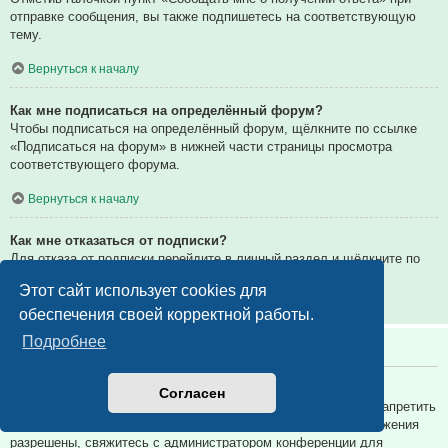
отправке сообщения, вы также подпишетесь на соответствующую
тему.
Вернуться к началу
Как мне подписаться на определённый форум?
Чтобы подписаться на определённый форум, щёлкните по ссылке
«Подписаться на форум» в нижней части страницы просмотра
соответствующего форума.
Вернуться к началу
Как мне отказаться от подписки?
Для отказа от подписки перейдите в личный раздел и щёлкните по
ссылке «Подписки».
Этот сайт использует cookies для
Вернуться к началу
обеспечения своей корректной работы.
Подробнее
Вложения
Какие вложения разрешены на этой конференции?
Согласен
Администратор каждой конференции может разрешить или запретить
определённые типы вложений. Если вы не знаете, какие вложения
разрешены, свяжитесь с администратором конференции для