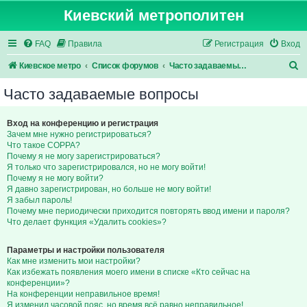
Киевский метрополитен
FAQ
Правила
Регистрация
Вход
П
Киевское метро
Список форумов
Часто задаваемые вопросы
о
Часто задаваемые вопросы
и
с
Вход на конференцию и регистрация
Зачем мне нужно регистрироваться?
к
Что такое COPPA?
Почему я не могу зарегистрироваться?
Я только что зарегистрировался, но не могу войти!
Почему я не могу войти?
Я давно зарегистрирован, но больше не могу войти!
Я забыл пароль!
Почему мне периодически приходится повторять ввод имени и пароля?
Что делает функция «Удалить cookies»?
Параметры и настройки пользователя
Как мне изменить мои настройки?
Как избежать появления моего имени в списке «Кто сейчас на
конференции»?
На конференции неправильное время!
Я изменил часовой пояс, но время всё равно неправильное!