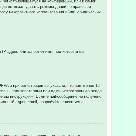
 к регистрирующемуся на конференции, или к самой
нции не может давать рекомендаций по правовым
просу некорректного использования и/или юридических
 IP-адрес или запретил имя, под которым вы
PPA и при регистрации вы указали, что вам менее 13
рованы пользователями или администратором до входа
нным инструкциям. Если email-сообщение не получено,
ильный адрес email, попробуйте связаться с
ли данные введены правильно, свяжитесь с