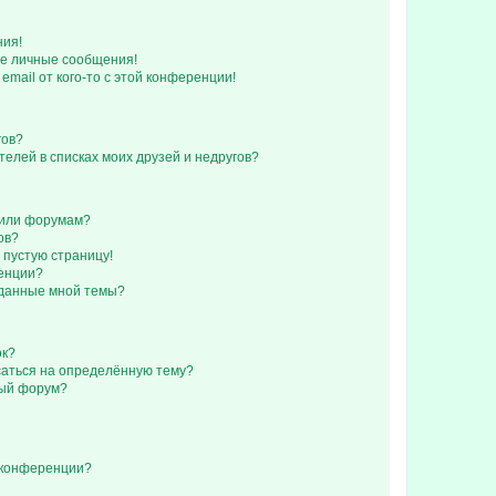
ния!
е личные сообщения!
email от кого-то с этой конференции!
гов?
телей в списках моих друзей и недругов?
 или форумам?
ов?
 пустую страницу!
ренции?
зданные мной темы?
ок?
исаться на определённую тему?
ный форум?
 конференции?