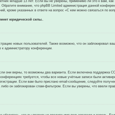
тних младше 13 лет. Если вы не уверены, применимо ли это к вам, как
. Обратите внимание, что phpBB Limited администрация данной конфере
ий, кроме указанных в ответе на вопрос «С кем можно связаться по во
имеет юридической силы.
.
трацию новых пользователей. Также возможно, что он заблокировал ваш
ю к администратору конференции.
сли они верны, то возможны два варианта. Если включена поддержка CO
 конференциях требуется, чтобы все новые учётные записи были активи
егистрации. Если вам было прислано email-сообщение, следуйте получе
 либо он заблокирован спам-фильтром. Если вы уверены, что ввели прав
о убедитесь, что вы правильно вводите имя пользователя и пароль. Ес