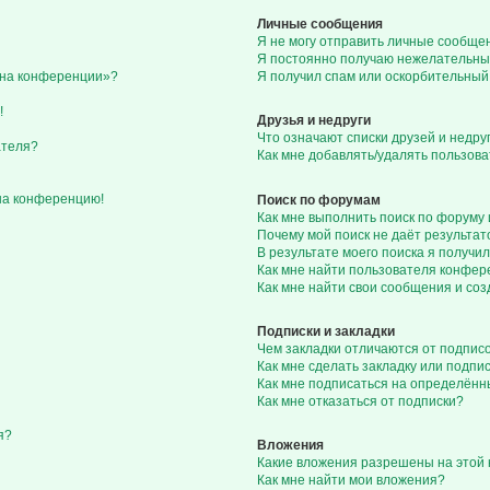
Личные сообщения
Я не могу отправить личные сообще
Я постоянно получаю нежелательны
с на конференции»?
Я получил спам или оскорбительный 
!
Друзья и недруги
Что означают списки друзей и недру
ателя?
Как мне добавлять/удалять пользова
 на конференцию!
Поиск по форумам
Как мне выполнить поиск по форуму
Почему мой поиск не даёт результат
В результате моего поиска я получил
Как мне найти пользователя конфе
Как мне найти свои сообщения и со
Подписки и закладки
Чем закладки отличаются от подпис
Как мне сделать закладку или подп
Как мне подписаться на определён
Как мне отказаться от подписки?
я?
Вложения
Какие вложения разрешены на этой
Как мне найти мои вложения?