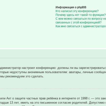
Информация о phpBB
Кто написал эту конференцию?
Почему здесь нет такой-то функции?
С кем можно связаться по вопросу н
связанных с этой конференцией?
Как мне связаться с администратор
ак администратор настроил конференцию: должны ли вы зарегистрировать
торые недоступны анонимным пользователям: аватары, личные сообщения
у мы рекомендуем это сделать.
8), или Акт о защите частных прав ребёнка в интернете от 1998 г. — это
дше 13 лет, иметь на это письменное согласие родителей. Допустимо н