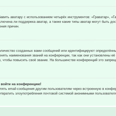
вить аватару с использованием четырёх инструментов: «Граватар», «Га
ключена ли поддержка аватар, а также какие типы аватар могут быть до
ния причин.
оличество созданных вами сообщений или идентифицируют определённы
нять наименования званий на конференции, так как они установлены её
 чтобы повысить своё звание. На большинстве конференций это запрещ
т войти на конференцию!
влять email-сообщения другим пользователям через встроенную в конф
дотвратить злоупотребления почтовой системой анонимными пользовател