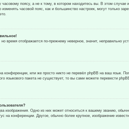
часовому поясу, а не к тому, в котором находитесь вы. В этом случае и
то изменять часовой пояс, как и большинство настроек, могут только за
это.
авильное!
, но время отображается по-прежнему неверное, значит, неправильно ус
а конференции, или же просто никто не перевёл phpBB на ваш язык. По
кого языкового пакета не существует, то вы сами можете перевести ph
ользователя?
ва изображения. Одно из них может относиться к вашему званию, обычн
тус на конференции. Другое, обычно более крупное, изображение извест