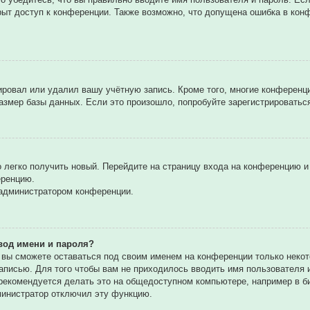
рыт доступ к конференции. Также возможно, что допущена ошибка в ко
вировал или удалил вашу учётную запись. Кроме того, многие конферен
мер базы данных. Если это произошло, попробуйте зарегистрироваться 
о легко получить новый. Перейдите на страницу входа на конференцию 
еренцию.
 администратором конференции.
вод имени и пароля?
, вы сможете оставаться под своим именем на конференции только некот
записью. Для того чтобы вам не приходилось вводить имя пользователя
екомендуется делать это на общедоступном компьютере, например в биб
дминистратор отключил эту функцию.