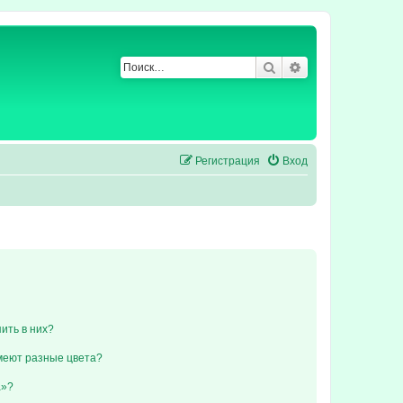
Поиск
Расширенный по
Регистрация
Вход
пить в них?
меют разные цвета?
а»?