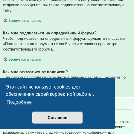
отправке сообщения, вы также подпишетесь на соответствующую
тему.
Вернуться к началу
Как мне подписаться на определённый форум?
Чтобы подписаться на определённый форум, щёлкните по ссылке
«Подписаться на форум» в нижней части страницы просмотра
соответствующего форума.
Вернуться к началу
Как мне отказаться от подписки?
Для отказа от подписки перейдите в личный раздел и щёлкните по
ссылке «Подписки».
Этот сайт использует cookies для
Вернуться к началу
обеспечения своей корректной работы.
Подробнее
Вложения
Какие вложения разрешены на этой конференции?
Согласен
Администратор каждой конференции может разрешить или запретить
определённые типы вложений. Если вы не знаете, какие вложения
разрешены, свяжитесь с администратором конференции для