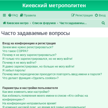
Киевский метрополитен
FAQ
Правила
Регистрация
Вход
П
Киевское метро
Список форумов
Часто задаваемые вопросы
о
Часто задаваемые вопросы
и
с
Вход на конференцию и регистрация
Зачем мне нужно регистрироваться?
к
Что такое COPPA?
Почему я не могу зарегистрироваться?
Я только что зарегистрировался, но не могу войти!
Почему я не могу войти?
Я давно зарегистрирован, но больше не могу войти!
Я забыл пароль!
Почему мне периодически приходится повторять ввод имени и пароля?
Что делает функция «Удалить cookies»?
Параметры и настройки пользователя
Как мне изменить мои настройки?
Как избежать появления моего имени в списке «Кто сейчас на
конференции»?
На конференции неправильное время!
Я изменил часовой пояс, но время всё равно неправильное!