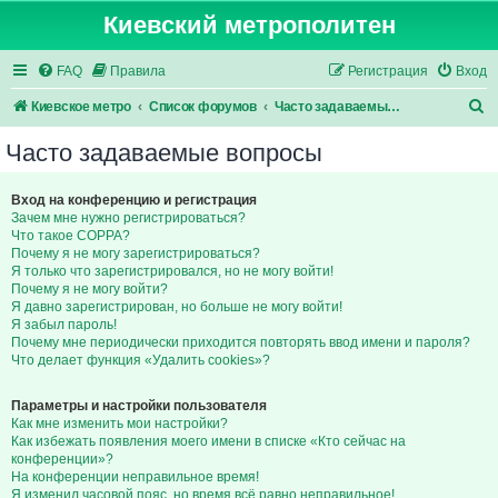
Киевский метрополитен
FAQ
Правила
Регистрация
Вход
П
Киевское метро
Список форумов
Часто задаваемые вопросы
о
Часто задаваемые вопросы
и
с
Вход на конференцию и регистрация
Зачем мне нужно регистрироваться?
к
Что такое COPPA?
Почему я не могу зарегистрироваться?
Я только что зарегистрировался, но не могу войти!
Почему я не могу войти?
Я давно зарегистрирован, но больше не могу войти!
Я забыл пароль!
Почему мне периодически приходится повторять ввод имени и пароля?
Что делает функция «Удалить cookies»?
Параметры и настройки пользователя
Как мне изменить мои настройки?
Как избежать появления моего имени в списке «Кто сейчас на
конференции»?
На конференции неправильное время!
Я изменил часовой пояс, но время всё равно неправильное!