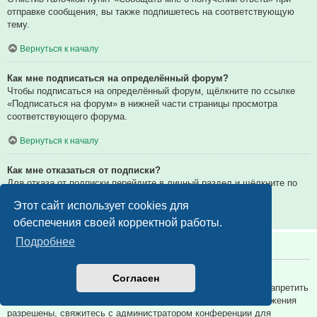
отправке сообщения, вы также подпишетесь на соответствующую
тему.
Вернуться к началу
Как мне подписаться на определённый форум?
Чтобы подписаться на определённый форум, щёлкните по ссылке
«Подписаться на форум» в нижней части страницы просмотра
соответствующего форума.
Вернуться к началу
Как мне отказаться от подписки?
Для отказа от подписки перейдите в личный раздел и щёлкните по
ссылке «Подписки».
Этот сайт использует cookies для
Вернуться к началу
обеспечения своей корректной работы.
Подробнее
Вложения
Какие вложения разрешены на этой конференции?
Согласен
Администратор каждой конференции может разрешить или запретить
определённые типы вложений. Если вы не знаете, какие вложения
разрешены, свяжитесь с администратором конференции для