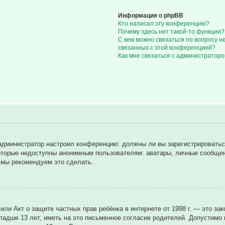
Информация о phpBB
Кто написал эту конференцию?
Почему здесь нет такой-то функции?
С кем можно связаться по вопросу н
связанных с этой конференцией?
Как мне связаться с администратор
ак администратор настроил конференцию: должны ли вы зарегистрировать
торые недоступны анонимным пользователям: аватары, личные сообщения
у мы рекомендуем это сделать.
8), или Акт о защите частных прав ребёнка в интернете от 1998 г. — это
дше 13 лет, иметь на это письменное согласие родителей. Допустимо н