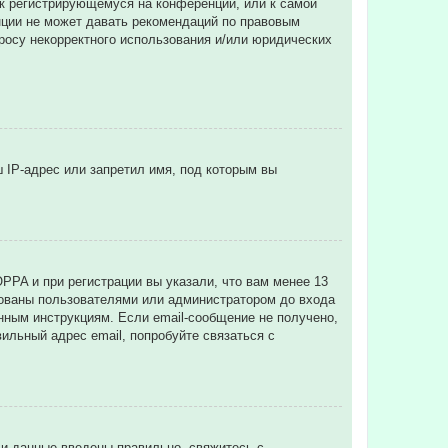
 к регистрирующемуся на конференции, или к самой
нции не может давать рекомендаций по правовым
просу некорректного использования и/или юридических
 IP-адрес или запретил имя, под которым вы
PPA и при регистрации вы указали, что вам менее 13
рованы пользователями или администратором до входа
нным инструкциям. Если email-сообщение не получено,
ильный адрес email, попробуйте связаться с
ли данные введены правильно, свяжитесь с