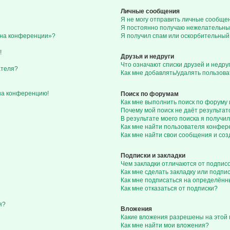
Личные сообщения
Я не могу отправить личные сообще
Я постоянно получаю нежелательны
с на конференции»?
Я получил спам или оскорбительный 
!
Друзья и недруги
Что означают списки друзей и недру
ателя?
Как мне добавлять/удалять пользова
 на конференцию!
Поиск по форумам
Как мне выполнить поиск по форуму
Почему мой поиск не даёт результат
В результате моего поиска я получил
Как мне найти пользователя конфе
Как мне найти свои сообщения и со
Подписки и закладки
Чем закладки отличаются от подпис
Как мне сделать закладку или подп
Как мне подписаться на определён
Как мне отказаться от подписки?
я?
Вложения
Какие вложения разрешены на этой
Как мне найти мои вложения?