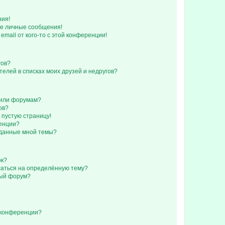
ния!
е личные сообщения!
email от кого-то с этой конференции!
гов?
телей в списках моих друзей и недругов?
 или форумам?
ов?
 пустую страницу!
ренции?
зданные мной темы?
ок?
исаться на определённую тему?
ный форум?
 конференции?