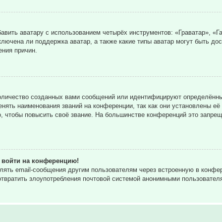
вить аватару с использованием четырёх инструментов: «Граватар», «Га
ключена ли поддержка аватар, а также какие типы аватар могут быть до
ния причин.
оличество созданных вами сообщений или идентифицируют определённы
нять наименования званий на конференции, так как они установлены её
 чтобы повысить своё звание. На большинстве конференций это запрещ
т войти на конференцию!
влять email-сообщения другим пользователям через встроенную в конф
дотвратить злоупотребления почтовой системой анонимными пользовател