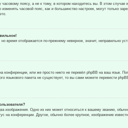
часовому поясу, а не к тому, в котором находитесь вы. В этом случае и
то изменять часовой пояс, как и большинство настроек, могут только за
это.
авильное!
, но время отображается по-прежнему неверное, значит, неправильно ус
а конференции, или же просто никто не перевёл phpBB на ваш язык. По
кого языкового пакета не существует, то вы сами можете перевести ph
ользователя?
ва изображения. Одно из них может относиться к вашему званию, обычн
тус на конференции. Другое, обычно более крупное, изображение извест