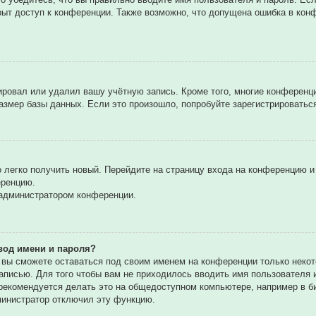
рыт доступ к конференции. Также возможно, что допущена ошибка в ко
вировал или удалил вашу учётную запись. Кроме того, многие конферен
мер базы данных. Если это произошло, попробуйте зарегистрироваться 
о легко получить новый. Перейдите на страницу входа на конференцию 
еренцию.
 администратором конференции.
вод имени и пароля?
, вы сможете оставаться под своим именем на конференции только некот
записью. Для того чтобы вам не приходилось вводить имя пользователя
екомендуется делать это на общедоступном компьютере, например в биб
дминистратор отключил эту функцию.