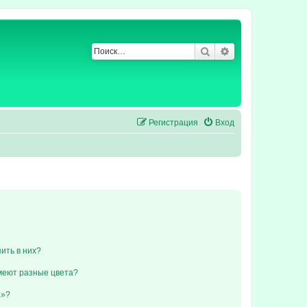
Поиск
Расширенный по
Регистрация
Вход
пить в них?
меют разные цвета?
а»?