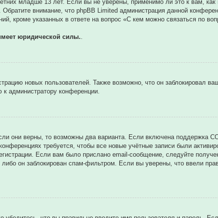
тних младше 13 лет. Если вы не уверены, применимо ли это к вам, как
. Обратите внимание, что phpBB Limited администрация данной конфере
ий, кроме указанных в ответе на вопрос «С кем можно связаться по во
имеет юридической силы.
.
трацию новых пользователей. Также возможно, что он заблокировал ваш
ю к администратору конференции.
сли они верны, то возможны два варианта. Если включена поддержка CO
 конференциях требуется, чтобы все новые учётные записи были активи
егистрации. Если вам было прислано email-сообщение, следуйте получе
 либо он заблокирован спам-фильтром. Если вы уверены, что ввели прав
о убедитесь, что вы правильно вводите имя пользователя и пароль. Ес