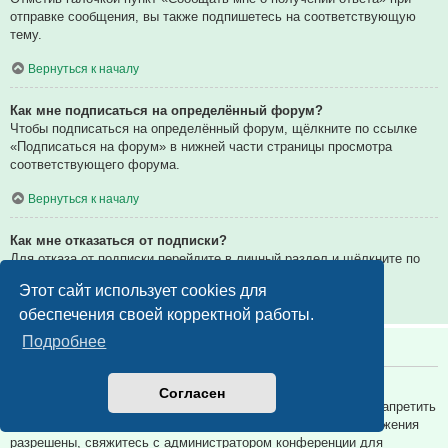
отправке сообщения, вы также подпишетесь на соответствующую
тему.
Вернуться к началу
Как мне подписаться на определённый форум?
Чтобы подписаться на определённый форум, щёлкните по ссылке
«Подписаться на форум» в нижней части страницы просмотра
соответствующего форума.
Вернуться к началу
Как мне отказаться от подписки?
Для отказа от подписки перейдите в личный раздел и щёлкните по
ссылке «Подписки».
Этот сайт использует cookies для
Вернуться к началу
обеспечения своей корректной работы.
Подробнее
Вложения
Какие вложения разрешены на этой конференции?
Согласен
Администратор каждой конференции может разрешить или запретить
определённые типы вложений. Если вы не знаете, какие вложения
разрешены, свяжитесь с администратором конференции для