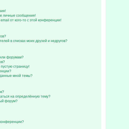
ния!
е личные сообщения!
email от кого-то с этой конференции!
гов?
телей в списках моих друзей и недругов?
 или форумам?
ов?
 пустую страницу!
ренции?
зданные мной темы?
ок?
исаться на определённую тему?
ный форум?
 конференции?