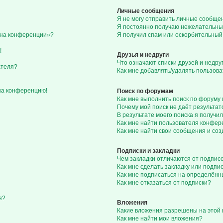
Личные сообщения
Я не могу отправить личные сообще
Я постоянно получаю нежелательны
с на конференции»?
Я получил спам или оскорбительный 
!
Друзья и недруги
Что означают списки друзей и недру
ателя?
Как мне добавлять/удалять пользова
 на конференцию!
Поиск по форумам
Как мне выполнить поиск по форуму
Почему мой поиск не даёт результат
В результате моего поиска я получил
Как мне найти пользователя конфе
Как мне найти свои сообщения и со
Подписки и закладки
Чем закладки отличаются от подпис
Как мне сделать закладку или подп
Как мне подписаться на определён
Как мне отказаться от подписки?
я?
Вложения
Какие вложения разрешены на этой
Как мне найти мои вложения?