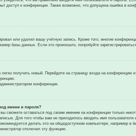
рыт доступ к конференции. Также возможно, что допущена ошибка в ко
вировал или удалил вашу учётную запись. Кроме того, многие конферен
мер базы данных. Если это произошло, попробуйте зарегистрироваться 
о легко получить новый. Перейдите на страницу входа на конференцию 
еренцию.
 администратором конференции.
вод имени и пароля?
, вы сможете оставаться под своим именем на конференции только некот
записью. Для того чтобы вам не приходилось вводить имя пользователя
екомендуется делать это на общедоступном компьютере, например в биб
дминистратор отключил эту функцию.