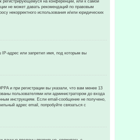
 к регистрирующемуся на конференции, или к самой
нции не может давать рекомендаций по правовым
просу некорректного использования и/или юридических
 IP-адрес или запретил имя, под которым вы
PPA и при регистрации вы указали, что вам менее 13
рованы пользователями или администратором до входа
нным инструкциям. Если email-сообщение не получено,
ильный адрес email, попробуйте связаться с
ли данные введены правильно, свяжитесь с