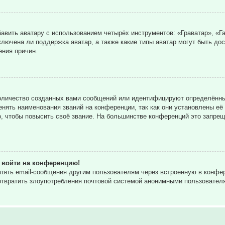
вить аватару с использованием четырёх инструментов: «Граватар», «Га
ключена ли поддержка аватар, а также какие типы аватар могут быть до
ния причин.
оличество созданных вами сообщений или идентифицируют определённы
нять наименования званий на конференции, так как они установлены её
 чтобы повысить своё звание. На большинстве конференций это запрещ
т войти на конференцию!
влять email-сообщения другим пользователям через встроенную в конф
дотвратить злоупотребления почтовой системой анонимными пользовател