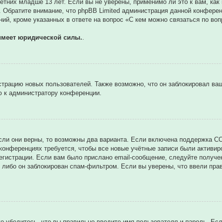
тних младше 13 лет. Если вы не уверены, применимо ли это к вам, как
. Обратите внимание, что phpBB Limited администрация данной конфере
ий, кроме указанных в ответе на вопрос «С кем можно связаться по во
имеет юридической силы.
.
трацию новых пользователей. Также возможно, что он заблокировал ваш
ю к администратору конференции.
сли они верны, то возможны два варианта. Если включена поддержка CO
 конференциях требуется, чтобы все новые учётные записи были активи
егистрации. Если вам было прислано email-сообщение, следуйте получе
 либо он заблокирован спам-фильтром. Если вы уверены, что ввели прав
о убедитесь, что вы правильно вводите имя пользователя и пароль. Ес