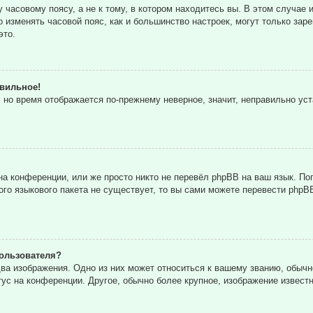
часовому поясу, а не к тому, в котором находитесь вы. В этом случае и
то изменять часовой пояс, как и большинство настроек, могут только за
это.
авильное!
, но время отображается по-прежнему неверное, значит, неправильно ус
а конференции, или же просто никто не перевёл phpBB на ваш язык. По
кого языкового пакета не существует, то вы сами можете перевести ph
ользователя?
ва изображения. Одно из них может относиться к вашему званию, обычн
тус на конференции. Другое, обычно более крупное, изображение извест