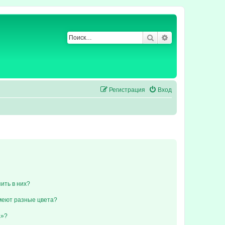
Поиск
Расширенный по
Регистрация
Вход
пить в них?
меют разные цвета?
а»?