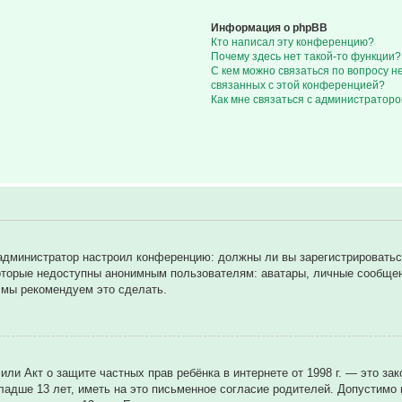
Информация о phpBB
Кто написал эту конференцию?
Почему здесь нет такой-то функции?
С кем можно связаться по вопросу н
связанных с этой конференцией?
Как мне связаться с администратор
ак администратор настроил конференцию: должны ли вы зарегистрировать
торые недоступны анонимным пользователям: аватары, личные сообщения
у мы рекомендуем это сделать.
8), или Акт о защите частных прав ребёнка в интернете от 1998 г. — это
дше 13 лет, иметь на это письменное согласие родителей. Допустимо н