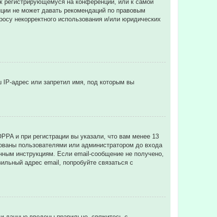
 к регистрирующемуся на конференции, или к самой
нции не может давать рекомендаций по правовым
просу некорректного использования и/или юридических
 IP-адрес или запретил имя, под которым вы
PPA и при регистрации вы указали, что вам менее 13
рованы пользователями или администратором до входа
нным инструкциям. Если email-сообщение не получено,
ильный адрес email, попробуйте связаться с
ли данные введены правильно, свяжитесь с