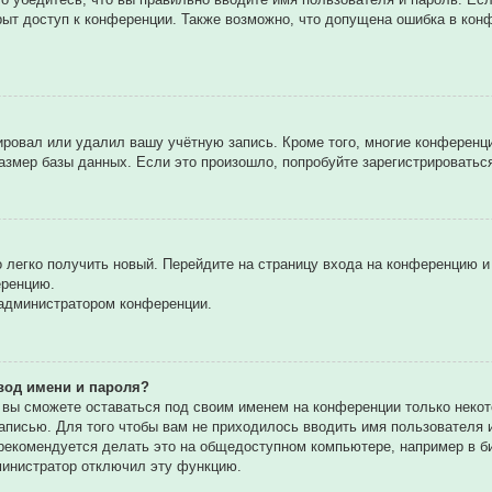
рыт доступ к конференции. Также возможно, что допущена ошибка в ко
вировал или удалил вашу учётную запись. Кроме того, многие конферен
мер базы данных. Если это произошло, попробуйте зарегистрироваться 
о легко получить новый. Перейдите на страницу входа на конференцию 
еренцию.
 администратором конференции.
вод имени и пароля?
, вы сможете оставаться под своим именем на конференции только некот
записью. Для того чтобы вам не приходилось вводить имя пользователя
екомендуется делать это на общедоступном компьютере, например в биб
дминистратор отключил эту функцию.