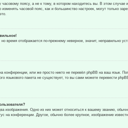
часовому поясу, а не к тому, в котором находитесь вы. В этом случае и
то изменять часовой пояс, как и большинство настроек, могут только за
это.
авильное!
, но время отображается по-прежнему неверное, значит, неправильно ус
а конференции, или же просто никто не перевёл phpBB на ваш язык. По
кого языкового пакета не существует, то вы сами можете перевести ph
ользователя?
ва изображения. Одно из них может относиться к вашему званию, обычн
тус на конференции. Другое, обычно более крупное, изображение извест