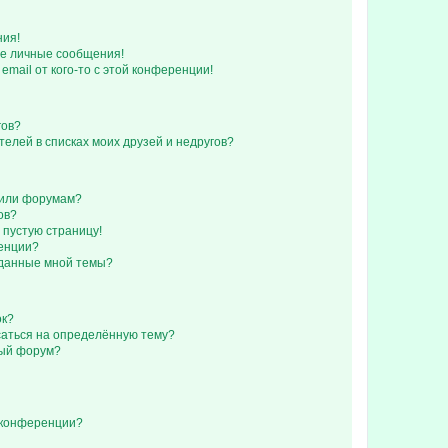
ния!
е личные сообщения!
email от кого-то с этой конференции!
гов?
телей в списках моих друзей и недругов?
 или форумам?
ов?
 пустую страницу!
ренции?
зданные мной темы?
ок?
исаться на определённую тему?
ный форум?
 конференции?