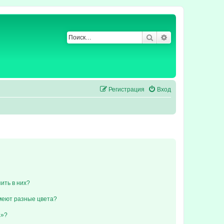
Поиск
Расширенный по
Регистрация
Вход
пить в них?
меют разные цвета?
а»?