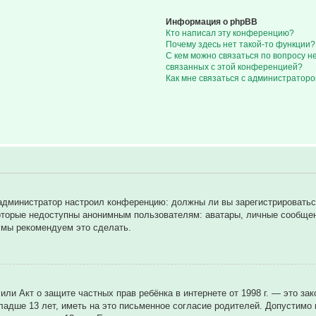
Информация о phpBB
Кто написал эту конференцию?
Почему здесь нет такой-то функции?
С кем можно связаться по вопросу н
связанных с этой конференцией?
Как мне связаться с администратор
ак администратор настроил конференцию: должны ли вы зарегистрировать
торые недоступны анонимным пользователям: аватары, личные сообщения
у мы рекомендуем это сделать.
8), или Акт о защите частных прав ребёнка в интернете от 1998 г. — это
дше 13 лет, иметь на это письменное согласие родителей. Допустимо н