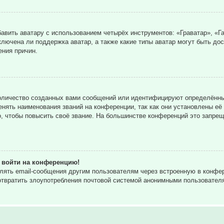
вить аватару с использованием четырёх инструментов: «Граватар», «Га
ключена ли поддержка аватар, а также какие типы аватар могут быть до
ния причин.
оличество созданных вами сообщений или идентифицируют определённы
нять наименования званий на конференции, так как они установлены её
 чтобы повысить своё звание. На большинстве конференций это запрещ
т войти на конференцию!
влять email-сообщения другим пользователям через встроенную в конф
дотвратить злоупотребления почтовой системой анонимными пользовател