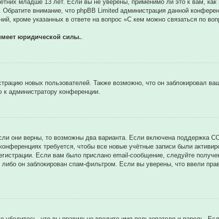
тних младше 13 лет. Если вы не уверены, применимо ли это к вам, как
. Обратите внимание, что phpBB Limited администрация данной конфере
ий, кроме указанных в ответе на вопрос «С кем можно связаться по во
имеет юридической силы.
.
трацию новых пользователей. Также возможно, что он заблокировал ваш
ю к администратору конференции.
сли они верны, то возможны два варианта. Если включена поддержка CO
 конференциях требуется, чтобы все новые учётные записи были активи
егистрации. Если вам было прислано email-сообщение, следуйте получе
 либо он заблокирован спам-фильтром. Если вы уверены, что ввели прав
о убедитесь, что вы правильно вводите имя пользователя и пароль. Ес