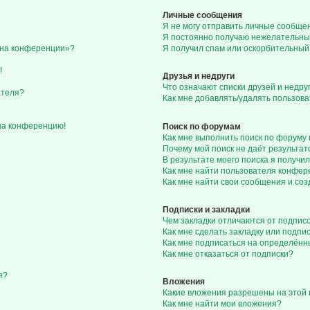
Личные сообщения
Я не могу отправить личные сообще
Я постоянно получаю нежелательны
с на конференции»?
Я получил спам или оскорбительный 
!
Друзья и недруги
Что означают списки друзей и недру
ателя?
Как мне добавлять/удалять пользова
 на конференцию!
Поиск по форумам
Как мне выполнить поиск по форуму
Почему мой поиск не даёт результат
В результате моего поиска я получил
Как мне найти пользователя конфе
Как мне найти свои сообщения и со
Подписки и закладки
Чем закладки отличаются от подпис
Как мне сделать закладку или подп
Как мне подписаться на определён
Как мне отказаться от подписки?
я?
Вложения
Какие вложения разрешены на этой
Как мне найти мои вложения?