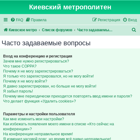
Киевский метрополитен
FAQ
Правила
Регистрация
Вход
П
Киевское метро
Список форумов
Часто задаваемые вопросы
о
Часто задаваемые вопросы
и
с
Вход на конференцию и регистрация
Зачем мне нужно регистрироваться?
к
Что такое COPPA?
Почему я не могу зарегистрироваться?
Я только что зарегистрировался, но не могу войти!
Почему я не могу войти?
Я давно зарегистрирован, но больше не могу войти!
Я забыл пароль!
Почему мне периодически приходится повторять ввод имени и пароля?
Что делает функция «Удалить cookies»?
Параметры и настройки пользователя
Как мне изменить мои настройки?
Как избежать появления моего имени в списке «Кто сейчас на
конференции»?
На конференции неправильное время!
Я изменил часовой пояс, но время всё равно неправильное!