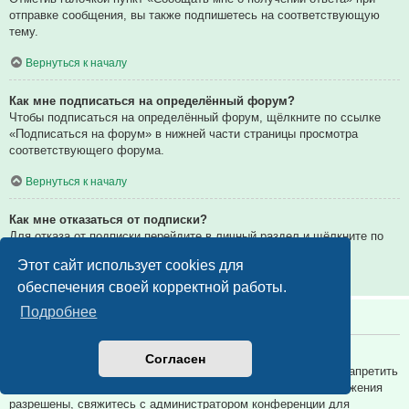
отправке сообщения, вы также подпишетесь на соответствующую
тему.
Вернуться к началу
Как мне подписаться на определённый форум?
Чтобы подписаться на определённый форум, щёлкните по ссылке
«Подписаться на форум» в нижней части страницы просмотра
соответствующего форума.
Вернуться к началу
Как мне отказаться от подписки?
Для отказа от подписки перейдите в личный раздел и щёлкните по
ссылке «Подписки».
Этот сайт использует cookies для
Вернуться к началу
обеспечения своей корректной работы.
Подробнее
Вложения
Какие вложения разрешены на этой конференции?
Согласен
Администратор каждой конференции может разрешить или запретить
определённые типы вложений. Если вы не знаете, какие вложения
разрешены, свяжитесь с администратором конференции для