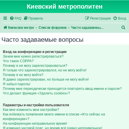
Киевский метрополитен
FAQ
Правила
Регистрация
Вход
П
Киевское метро
Список форумов
Часто задаваемые вопросы
о
Часто задаваемые вопросы
и
с
Вход на конференцию и регистрация
Зачем мне нужно регистрироваться?
к
Что такое COPPA?
Почему я не могу зарегистрироваться?
Я только что зарегистрировался, но не могу войти!
Почему я не могу войти?
Я давно зарегистрирован, но больше не могу войти!
Я забыл пароль!
Почему мне периодически приходится повторять ввод имени и пароля?
Что делает функция «Удалить cookies»?
Параметры и настройки пользователя
Как мне изменить мои настройки?
Как избежать появления моего имени в списке «Кто сейчас на
конференции»?
На конференции неправильное время!
Я изменил часовой пояс, но время всё равно неправильное!