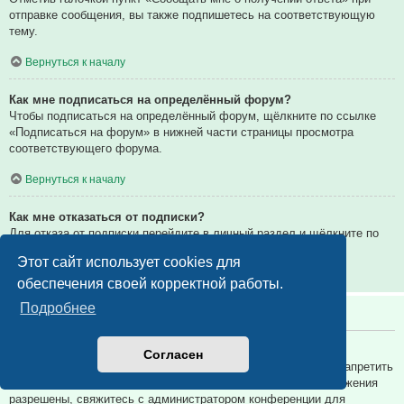
отправке сообщения, вы также подпишетесь на соответствующую
тему.
Вернуться к началу
Как мне подписаться на определённый форум?
Чтобы подписаться на определённый форум, щёлкните по ссылке
«Подписаться на форум» в нижней части страницы просмотра
соответствующего форума.
Вернуться к началу
Как мне отказаться от подписки?
Для отказа от подписки перейдите в личный раздел и щёлкните по
ссылке «Подписки».
Этот сайт использует cookies для
Вернуться к началу
обеспечения своей корректной работы.
Подробнее
Вложения
Какие вложения разрешены на этой конференции?
Согласен
Администратор каждой конференции может разрешить или запретить
определённые типы вложений. Если вы не знаете, какие вложения
разрешены, свяжитесь с администратором конференции для