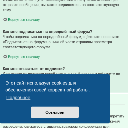
отправке сообщения, вы также подпишетесь на соответствующую
тему.
Вернуться к началу
Как мне подписаться на определённый форум?
Чтобы подписаться на определённый форум, щёлкните по ссылке
«Подписаться на форум» в нижней части страницы просмотра
соответствующего форума.
Вернуться к началу
Как мне отказаться от подписки?
Для отказа от подписки перейдите в личный раздел и щёлкните по
ссылке «Подписки».
Этот сайт использует cookies для
Вернуться к началу
обеспечения своей корректной работы.
Подробнее
Вложения
Какие вложения разрешены на этой конференции?
Согласен
Администратор каждой конференции может разрешить или запретить
определённые типы вложений. Если вы не знаете, какие вложения
разрешены, свяжитесь с администратором конференции для