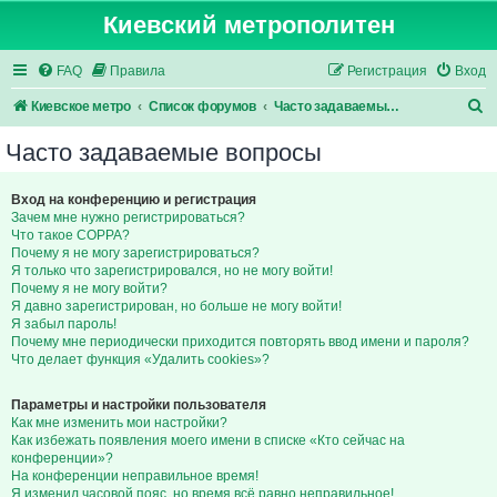
Киевский метрополитен
FAQ
Правила
Регистрация
Вход
П
Киевское метро
Список форумов
Часто задаваемые вопросы
о
Часто задаваемые вопросы
и
с
Вход на конференцию и регистрация
Зачем мне нужно регистрироваться?
к
Что такое COPPA?
Почему я не могу зарегистрироваться?
Я только что зарегистрировался, но не могу войти!
Почему я не могу войти?
Я давно зарегистрирован, но больше не могу войти!
Я забыл пароль!
Почему мне периодически приходится повторять ввод имени и пароля?
Что делает функция «Удалить cookies»?
Параметры и настройки пользователя
Как мне изменить мои настройки?
Как избежать появления моего имени в списке «Кто сейчас на
конференции»?
На конференции неправильное время!
Я изменил часовой пояс, но время всё равно неправильное!