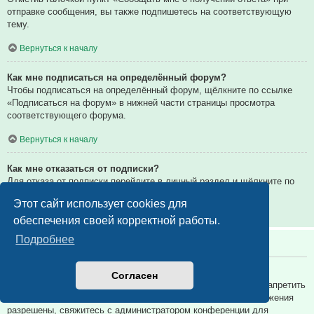
отправке сообщения, вы также подпишетесь на соответствующую
тему.
Вернуться к началу
Как мне подписаться на определённый форум?
Чтобы подписаться на определённый форум, щёлкните по ссылке
«Подписаться на форум» в нижней части страницы просмотра
соответствующего форума.
Вернуться к началу
Как мне отказаться от подписки?
Для отказа от подписки перейдите в личный раздел и щёлкните по
ссылке «Подписки».
Этот сайт использует cookies для
Вернуться к началу
обеспечения своей корректной работы.
Подробнее
Вложения
Какие вложения разрешены на этой конференции?
Согласен
Администратор каждой конференции может разрешить или запретить
определённые типы вложений. Если вы не знаете, какие вложения
разрешены, свяжитесь с администратором конференции для