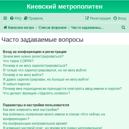
Киевский метрополитен
FAQ
Правила
Регистрация
Вход
П
Киевское метро
Список форумов
Часто задаваемые вопросы
о
Часто задаваемые вопросы
и
с
Вход на конференцию и регистрация
Зачем мне нужно регистрироваться?
к
Что такое COPPA?
Почему я не могу зарегистрироваться?
Я только что зарегистрировался, но не могу войти!
Почему я не могу войти?
Я давно зарегистрирован, но больше не могу войти!
Я забыл пароль!
Почему мне периодически приходится повторять ввод имени и пароля?
Что делает функция «Удалить cookies»?
Параметры и настройки пользователя
Как мне изменить мои настройки?
Как избежать появления моего имени в списке «Кто сейчас на
конференции»?
На конференции неправильное время!
Я изменил часовой пояс, но время всё равно неправильное!