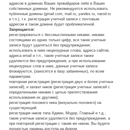
адресов в доменах Ваших провайдеров либо в Ваших
собственных доменах. Не рекомендуется использовать
публичные домены (gmail.com, mail.ru, yandex.ru, narod.ru
и т.п.), т.к. регистрация учетной записи с почтовым
адресом в таком домене будет проблематичной.
Запрещается:
регистрироваться с бессмысленными никами, никами
состоящими из одних только цифр, все такие учетные
записи будут удаляться без предупреждения;
использовать в нике нецензурные слова, адреса сайтов,
адреса email и т.п., такие учетные записи также
удаляются без предупреждения, а при использовании
нецензурных слов в нике, данные учетные записи
блокируются, (заносятся в базу забаненных), по всем
параметрам;
повторная регистрация (регистрация двух и более учетных
записей), и захват ников (регистрация учетных записей с
определенными никами с целью препятствования
использования их другими);
регистрация похожего ника (визуально похожего) на
существующий.
регистрация ников типа Админ, Модер, Главный и т.д.;
такие учетные записи удаляются без предупреждения, а
при повторной регистрации с таким же ником, Вы будете
полностью лишены доступа на форум.