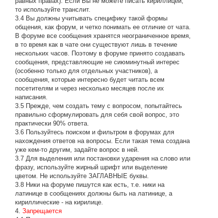
равных правах). Если Вы не можете писать кириллицей,
то используйте транслит.
3.4 Вы должны учитывать специфику такой формы
общения, как форум, и четко понимать ее отличие от чата.
В форуме все сообщения хранятся неограниченное время,
в то время как в чате они существуют лишь в течение
нескольких часов. Поэтому в форуме принято создавать
сообщения, представляющие не сиюминутный интерес
(особенно только для отдельных участников), а
сообщения, которые интересно будет читать всем
посетителям и через несколько месяцев после их
написания.
3.5 Прежде, чем создать тему с вопросом, попытайтесь
правильно сформулировать для себя свой вопрос, это
практически 90% ответа.
3.6 Пользуйтесь поиском и фильтром в форумах для
нахождения ответов на вопросы. Если такая тема создана
уже кем-то другим, задайте вопрос в ней.
3.7 Для выделения или постановки ударения на слово или
фразу, используйте жирный шрифт или выделение
цветом. Не используйте ЗАГЛАВНЫЕ буквы.
3.8 Ники на форуме пишутся как есть, т.е. ники на
латинице в сообщениях должны быть на латинице, а
кириллические - на кирилице.
4.
Запрещается