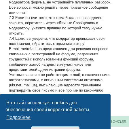
модератора форума, не устраивайте публичных разборок.
Все вопросы можно решить через приватное сообщение
или e-mail.
7.3 Если вы считаете, что тема была несправедливо
закрыта, обратитесь через «Личные Сообщения» к
модератору, укажите причину по которой тему нужно
открыть.
7.4 Если, вы уверены, что модератор превышает свои
полномочия, обратитесь к администратору.
E-mail metro!at!i.ua предназначен для решения вопросов
связанных с регистрацией на форуме, разрешения
трудностей с использованием функций форума,
сообщения жалоб на действия участников или
представителей администрации форума.
Учетные записи с не работающим e-mail, с включенными
автоответчиками, с активными системами антиспама
(ukr.net, mail.ua), высылающие адресату требование
подтвердить свое письмо и все прочие по какой-либо
причине возвращающие нашу подписку обратно, либо
высылающие мусор на адрес администрации, будут
Этот сайт использует cookies для
блокироваться по усмотрению администратора.
#
обеспечения своей корректной работы.
Подробнее
Киевское метро
Список форумов
Часовой пояс:
UTC+03:00