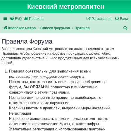
Киевский метрополитен
FAQ
Правила
Регистрация
Вход
П
Киевское метро
Список форумов
Правила
о
Правила Форума
и
Все пользователи Киевский метрополитен должны следовать этим
с
Правилам, чтобы общение на форуме происходило дружелюбно,
к
доставляло удовольствие и было продуктивным для всех участников и
гостей.
Правила обязательны для выполнения всеми
пользователями и модераторами форума.
Перед тем, как отправлять свои первые сообщения на
форум, Вы
ОБЯЗАНЫ
полностью и внимательно
ознакомиться с этими правилами.
Незнание или непринятие правил не освобождает от
ответственности за их нарушение.
Красным цветом в правилах, выделены меры наказаний.
Регистрация
Разрешено использовать в имени пользователя только
латинские и кириллические буквы, а также цифры.
Желательна регистрация с использованием почтовых