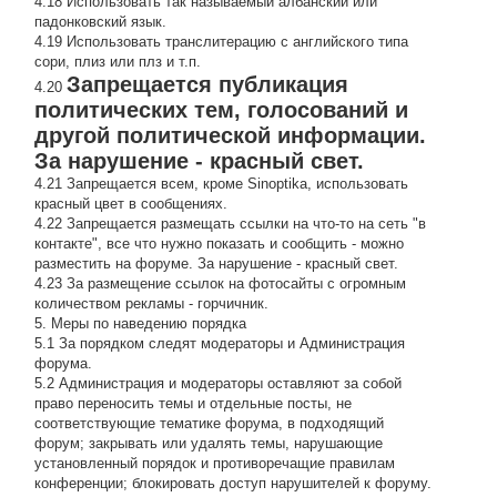
4.18 Использовать так называемый албанский или
падонковский язык.
4.19 Использовать транслитерацию с английского типа
сори, плиз или плз и т.п.
Запрещается публикация
4.20
политических тем, голосований и
другой политической информации.
За нарушение - красный свет.
4.21 Запрещается всем, кроме Sinoptika, использовать
красный цвет в сообщениях.
4.22 Запрещается размещать ссылки на что-то на сеть "в
контакте", все что нужно показать и сообщить - можно
разместить на форуме. За нарушение - красный свет.
4.23 За размещение ссылок на фотосайты с огромным
количеством рекламы - горчичник.
5. Меры по наведению порядка
5.1 За порядком следят модераторы и Администрация
форума.
5.2 Администрация и модераторы оставляют за собой
право переносить темы и отдельные посты, не
соответствующие тематике форума, в подходящий
форум; закрывать или удалять темы, нарушающие
установленный порядок и противоречащие правилам
конференции; блокировать доступ нарушителей к форуму.