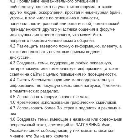
4.1 Проявление неуважительного отношения к
собеседнику, клевета на участников форума, а также
других людей, оскорбления, простая и нецензурная брань,
угрозы, в том числе по отношению к личности,
национальности, расовой или религиозной, политической
принадлежности другого участника общения в форуме
или группы лиц и всего прочего, что может быть
непринято нормами человеческого общения.
4.2 Размещать заведомо ложную информацию, клевету, а
также использовать нечестные приемы ведения
дискуссий.
4.3 Создавать темы, содержащие любую рекламную,
антирекламную или коммерческую информацию, а также
ссылки на сайты с целью повышения их посещаемости.
4.4 Писать бессмысленнyю или малосодеpжательнyю
инфоpмацию, не несущую смысловой нагрузки; Флеймить
в тематических разделах.
4.5 Использовать форум в качестве чата.
4.6 Чрезмерное использование графических смайликов.
4.7 Использовать более 3-х строк в подписях и рекламу в
них.
4.8 Создавать темы, имеющие в названии или содержании
непрерывный текст, состоящий из ЗАГЛАВНЫХ букв.
Уважайте своих собеседников, у них может сложиться
мнение, что Вы на них кричите.