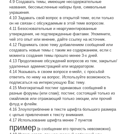
4.9 Создавать темы, имеющие несодержательные
названия, бессмысленные наборы букв, символьные
украшения.
4.10 Задавать свой вопрос в открытой теме, если только
он не связан с обсуждаемым в этой теме вопросом.
4.11 Безосновательные и неаргументированные
утверждения, не подтвержденные фактами. Упомяните,
чей это опыт или мнение, дайте ссылку на источник.
4.12 Поднимать свою тему добавлением сообщений или
создавать новые темы с таким же содержанием, если с
момента создания темы прошло менее 3-х дней.
4.13 Продолжение обсyждений вопросов из тем, закpытых/
удаленных администрацией или модератором.
4.14 Указывать в своем вопросе е-мейл, с просьбой
ответить по нему на вопрос. Используйте возможность
подписаться на интересующую Вас тему.
4.15 Многократный постинг одинаковых сообщений в
разные форумы (или спам); постинг, состоящий только из
смайликов или отражающий только эмоции, или прочий
флуд и флейм.
4.16 Злоупотребление в тексте шрифта большого размера
с целью привлечения к тексту внимания.
4.17 Использование шрифта менее 7 пунктов
пример
(в сообщении его прочесть невозможно).