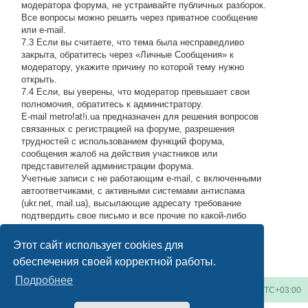
модератора форума, не устраивайте публичных разборок.
Все вопросы можно решить через приватное сообщение
или e-mail.
7.3 Если вы считаете, что тема была несправедливо
закрыта, обратитесь через «Личные Сообщения» к
модератору, укажите причину по которой тему нужно
открыть.
7.4 Если, вы уверены, что модератор превышает свои
полномочия, обратитесь к администратору.
E-mail metro!at!i.ua предназначен для решения вопросов
связанных с регистрацией на форуме, разрешения
трудностей с использованием функций форума,
сообщения жалоб на действия участников или
представителей администрации форума.
Учетные записи с не работающим e-mail, с включенными
автоответчиками, с активными системами антиспама
(ukr.net, mail.ua), высылающие адресату требование
подтвердить свое письмо и все прочие по какой-либо
причине возвращающие нашу подписку обратно, либо
высылающие мусор на адрес администрации, будут
Этот сайт использует cookies для
блокироваться по усмотрению администратора.
#
обеспечения своей корректной работы.
Подробнее
Киевское метро
Список форумов
Часовой пояс:
UTC+03:00