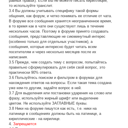
равных правах). Если Вы не можете писать кириллицей,
то используйте транслит.
3.4 Вы должны учитывать специфику такой формы
общения, как форум, и четко понимать ее отличие от чата.
В форуме все сообщения хранятся неограниченное время,
в то время как в чате они существуют лишь в течение
нескольких часов. Поэтому в форуме принято создавать
сообщения, представляющие не сиюминутный интерес
(особенно только для отдельных участников), а
сообщения, которые интересно будет читать всем
посетителям и через несколько месяцев после их
написания.
3.5 Прежде, чем создать тему с вопросом, попытайтесь
правильно сформулировать для себя свой вопрос, это
практически 90% ответа.
3.6 Пользуйтесь поиском и фильтром в форумах для
нахождения ответов на вопросы. Если такая тема создана
уже кем-то другим, задайте вопрос в ней.
3.7 Для выделения или постановки ударения на слово или
фразу, используйте жирный шрифт или выделение
цветом. Не используйте ЗАГЛАВНЫЕ буквы.
3.8 Ники на форуме пишутся как есть, т.е. ники на
латинице в сообщениях должны быть на латинице, а
кириллические - на кирилице.
4.
Запрещается