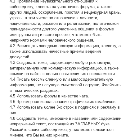
4.1 Проявление неуважительного отношения к
собеседнику, клевета на участников форума, а также
других людей, оскорбления, простая и нецензурная брань,
угрозы, в том числе по отношению к личности,
национальности, расовой или религиозной, политической
принадлежности другого участника общения в форуме
или группы лиц и всего прочего, что может быть
непринято нормами человеческого общения.
4.2 Размещать заведомо ложную информацию, клевету, а
также использовать нечестные приемы ведения
дискуссий.
4.3 Создавать темы, содержащие любую рекламную,
антирекламную или коммерческую информацию, а также
ссылки на сайты с целью повышения их посещаемости.
4.4 Писать бессмысленнyю или малосодеpжательнyю
инфоpмацию, не несущую смысловой нагрузки; Флеймить
в тематических разделах.
4.5 Использовать форум в качестве чата.
4.6 Чрезмерное использование графических смайликов.
4.7 Использовать более 3-х строк в подписях и рекламу в
них.
4.8 Создавать темы, имеющие в названии или содержании
непрерывный текст, состоящий из ЗАГЛАВНЫХ букв.
Уважайте своих собеседников, у них может сложиться
мнение, что Вы на них кричите.