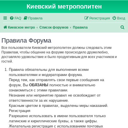
Киевский метрополитен
FAQ
Правила
Регистрация
Вход
П
Киевское метро
Список форумов
Правила
о
Правила Форума
и
Все пользователи Киевский метрополитен должны следовать этим
с
Правилам, чтобы общение на форуме происходило дружелюбно,
к
доставляло удовольствие и было продуктивным для всех участников и
гостей.
Правила обязательны для выполнения всеми
пользователями и модераторами форума.
Перед тем, как отправлять свои первые сообщения на
форум, Вы
ОБЯЗАНЫ
полностью и внимательно
ознакомиться с этими правилами.
Незнание или непринятие правил не освобождает от
ответственности за их нарушение.
Красным цветом в правилах, выделены меры наказаний.
Регистрация
Разрешено использовать в имени пользователя только
латинские и кириллические буквы, а также цифры.
Желательна регистрация с использованием почтовых