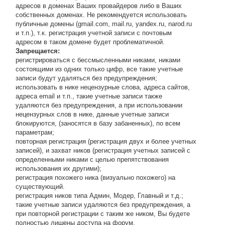
адресов в доменах Ваших провайдеров либо в Ваших
собственных доменах. Не рекомендуется использовать
публичные домены (gmail.com, mail.ru, yandex.ru, narod.ru
и т.п.), т.к. регистрация учетной записи с почтовым
адресом в таком домене будет проблематичной.
Запрещается:
регистрироваться с бессмысленными никами, никами
состоящими из одних только цифр, все такие учетные
записи будут удаляться без предупреждения;
использовать в нике нецензурные слова, адреса сайтов,
адреса email и т.п., такие учетные записи также
удаляются без предупреждения, а при использовании
нецензурных слов в нике, данные учетные записи
блокируются, (заносятся в базу забаненных), по всем
параметрам;
повторная регистрация (регистрация двух и более учетных
записей), и захват ников (регистрация учетных записей с
определенными никами с целью препятствования
использования их другими);
регистрация похожего ника (визуально похожего) на
существующий.
регистрация ников типа Админ, Модер, Главный и т.д.;
такие учетные записи удаляются без предупреждения, а
при повторной регистрации с таким же ником, Вы будете
полностью лишены доступа на форум.