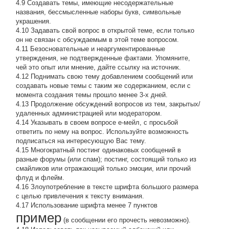
4.9 Создавать темы, имеющие несодержательные
названия, бессмысленные наборы букв, символьные
украшения.
4.10 Задавать свой вопрос в открытой теме, если только
он не связан с обсуждаемым в этой теме вопросом.
4.11 Безосновательные и неаргументированные
утверждения, не подтвержденные фактами. Упомяните,
чей это опыт или мнение, дайте ссылку на источник.
4.12 Поднимать свою тему добавлением сообщений или
создавать новые темы с таким же содержанием, если с
момента создания темы прошло менее 3-х дней.
4.13 Продолжение обсyждений вопросов из тем, закpытых/
удаленных администрацией или модератором.
4.14 Указывать в своем вопросе е-мейл, с просьбой
ответить по нему на вопрос. Используйте возможность
подписаться на интересующую Вас тему.
4.15 Многократный постинг одинаковых сообщений в
разные форумы (или спам); постинг, состоящий только из
смайликов или отражающий только эмоции, или прочий
флуд и флейм.
4.16 Злоупотребление в тексте шрифта большого размера
с целью привлечения к тексту внимания.
4.17 Использование шрифта менее 7 пунктов
пример
(в сообщении его прочесть невозможно).