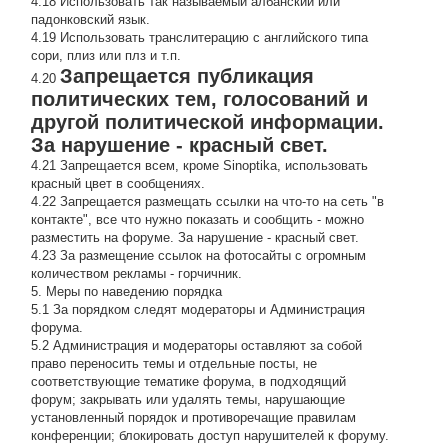
4.18 Использовать так называемый албанский или
падонковский язык.
4.19 Использовать транслитерацию с английского типа
сори, плиз или плз и т.п.
Запрещается публикация
4.20
политических тем, голосований и
другой политической информации.
За нарушение - красный свет.
4.21 Запрещается всем, кроме Sinoptika, использовать
красный цвет в сообщениях.
4.22 Запрещается размещать ссылки на что-то на сеть "в
контакте", все что нужно показать и сообщить - можно
разместить на форуме. За нарушение - красный свет.
4.23 За размещение ссылок на фотосайты с огромным
количеством рекламы - горчичник.
5. Меры по наведению порядка
5.1 За порядком следят модераторы и Администрация
форума.
5.2 Администрация и модераторы оставляют за собой
право переносить темы и отдельные посты, не
соответствующие тематике форума, в подходящий
форум; закрывать или удалять темы, нарушающие
установленный порядок и противоречащие правилам
конференции; блокировать доступ нарушителей к форуму.