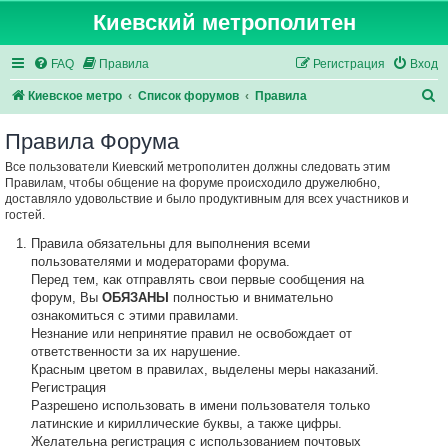
Киевский метрополитен
FAQ
Правила
Регистрация
Вход
П
Киевское метро
Список форумов
Правила
о
Правила Форума
и
Все пользователи Киевский метрополитен должны следовать этим
с
Правилам, чтобы общение на форуме происходило дружелюбно,
к
доставляло удовольствие и было продуктивным для всех участников и
гостей.
Правила обязательны для выполнения всеми
пользователями и модераторами форума.
Перед тем, как отправлять свои первые сообщения на
форум, Вы
ОБЯЗАНЫ
полностью и внимательно
ознакомиться с этими правилами.
Незнание или непринятие правил не освобождает от
ответственности за их нарушение.
Красным цветом в правилах, выделены меры наказаний.
Регистрация
Разрешено использовать в имени пользователя только
латинские и кириллические буквы, а также цифры.
Желательна регистрация с использованием почтовых