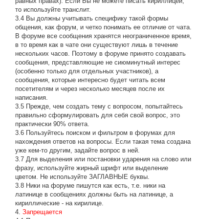
равных правах). Если Вы не можете писать кириллицей,
то используйте транслит.
3.4 Вы должны учитывать специфику такой формы
общения, как форум, и четко понимать ее отличие от чата.
В форуме все сообщения хранятся неограниченное время,
в то время как в чате они существуют лишь в течение
нескольких часов. Поэтому в форуме принято создавать
сообщения, представляющие не сиюминутный интерес
(особенно только для отдельных участников), а
сообщения, которые интересно будет читать всем
посетителям и через несколько месяцев после их
написания.
3.5 Прежде, чем создать тему с вопросом, попытайтесь
правильно сформулировать для себя свой вопрос, это
практически 90% ответа.
3.6 Пользуйтесь поиском и фильтром в форумах для
нахождения ответов на вопросы. Если такая тема создана
уже кем-то другим, задайте вопрос в ней.
3.7 Для выделения или постановки ударения на слово или
фразу, используйте жирный шрифт или выделение
цветом. Не используйте ЗАГЛАВНЫЕ буквы.
3.8 Ники на форуме пишутся как есть, т.е. ники на
латинице в сообщениях должны быть на латинице, а
кириллические - на кирилице.
4.
Запрещается