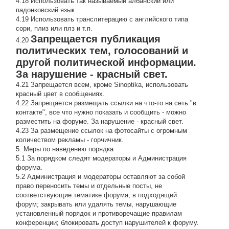
4.18 Использовать так называемый албанский или
падонковский язык.
4.19 Использовать транслитерацию с английского типа
сори, плиз или плз и т.п.
Запрещается публикация
4.20
политических тем, голосований и
другой политической информации.
За нарушение - красный свет.
4.21 Запрещается всем, кроме Sinoptika, использовать
красный цвет в сообщениях.
4.22 Запрещается размещать ссылки на что-то на сеть "в
контакте", все что нужно показать и сообщить - можно
разместить на форуме. За нарушение - красный свет.
4.23 За размещение ссылок на фотосайты с огромным
количеством рекламы - горчичник.
5. Меры по наведению порядка
5.1 За порядком следят модераторы и Администрация
форума.
5.2 Администрация и модераторы оставляют за собой
право переносить темы и отдельные посты, не
соответствующие тематике форума, в подходящий
форум; закрывать или удалять темы, нарушающие
установленный порядок и противоречащие правилам
конференции; блокировать доступ нарушителей к форуму.