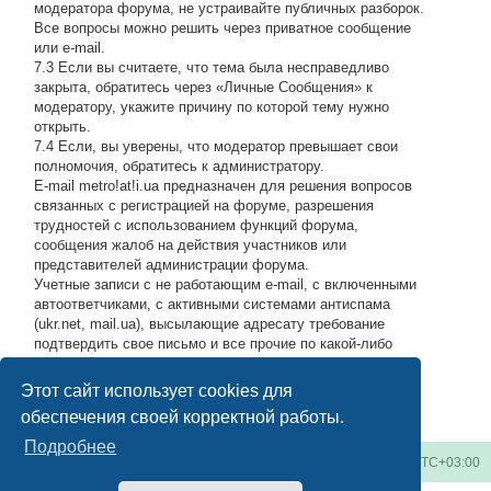
модератора форума, не устраивайте публичных разборок.
Все вопросы можно решить через приватное сообщение
или e-mail.
7.3 Если вы считаете, что тема была несправедливо
закрыта, обратитесь через «Личные Сообщения» к
модератору, укажите причину по которой тему нужно
открыть.
7.4 Если, вы уверены, что модератор превышает свои
полномочия, обратитесь к администратору.
E-mail metro!at!i.ua предназначен для решения вопросов
связанных с регистрацией на форуме, разрешения
трудностей с использованием функций форума,
сообщения жалоб на действия участников или
представителей администрации форума.
Учетные записи с не работающим e-mail, с включенными
автоответчиками, с активными системами антиспама
(ukr.net, mail.ua), высылающие адресату требование
подтвердить свое письмо и все прочие по какой-либо
причине возвращающие нашу подписку обратно, либо
высылающие мусор на адрес администрации, будут
Этот сайт использует cookies для
блокироваться по усмотрению администратора.
#
обеспечения своей корректной работы.
Подробнее
Киевское метро
Список форумов
Часовой пояс:
UTC+03:00