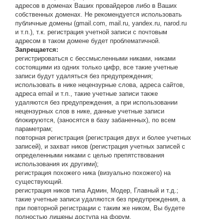
адресов в доменах Ваших провайдеров либо в Ваших
собственных доменах. Не рекомендуется использовать
публичные домены (gmail.com, mail.ru, yandex.ru, narod.ru
и т.п.), т.к. регистрация учетной записи с почтовым
адресом в таком домене будет проблематичной.
Запрещается:
регистрироваться с бессмысленными никами, никами
состоящими из одних только цифр, все такие учетные
записи будут удаляться без предупреждения;
использовать в нике нецензурные слова, адреса сайтов,
адреса email и т.п., такие учетные записи также
удаляются без предупреждения, а при использовании
нецензурных слов в нике, данные учетные записи
блокируются, (заносятся в базу забаненных), по всем
параметрам;
повторная регистрация (регистрация двух и более учетных
записей), и захват ников (регистрация учетных записей с
определенными никами с целью препятствования
использования их другими);
регистрация похожего ника (визуально похожего) на
существующий.
регистрация ников типа Админ, Модер, Главный и т.д.;
такие учетные записи удаляются без предупреждения, а
при повторной регистрации с таким же ником, Вы будете
полностью лишены доступа на форум.