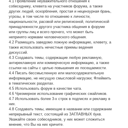
4.1 Проявление неуважительного отношения к
собеседнику, клевета на участников форума, а также
других людей, оскорбления, простая и нецензурная брань,
угрозы, в том числе по отношению к личности,
национальности, расовой или религиозной, политической
принадлежности другого участника общения в форуме
или группы лиц и всего прочего, что может быть
непринято нормами человеческого общения.
4.2 Размещать заведомо ложную информацию, клевету, а
также использовать нечестные приемы ведения
дискуссий.
4.3 Создавать темы, содержащие любую рекламную,
антирекламную или коммерческую информацию, а также
ссылки на сайты с целью повышения их посещаемости.
4.4 Писать бессмысленнyю или малосодеpжательнyю
инфоpмацию, не несущую смысловой нагрузки; Флеймить
в тематических разделах.
4.5 Использовать форум в качестве чата.
4.6 Чрезмерное использование графических смайликов.
4.7 Использовать более 3-х строк в подписях и рекламу в
них.
4.8 Создавать темы, имеющие в названии или содержании
непрерывный текст, состоящий из ЗАГЛАВНЫХ букв.
Уважайте своих собеседников, у них может сложиться
мнение, что Вы на них кричите.