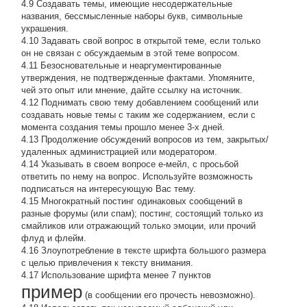
4.9 Создавать темы, имеющие несодержательные
названия, бессмысленные наборы букв, символьные
украшения.
4.10 Задавать свой вопрос в открытой теме, если только
он не связан с обсуждаемым в этой теме вопросом.
4.11 Безосновательные и неаргументированные
утверждения, не подтвержденные фактами. Упомяните,
чей это опыт или мнение, дайте ссылку на источник.
4.12 Поднимать свою тему добавлением сообщений или
создавать новые темы с таким же содержанием, если с
момента создания темы прошло менее 3-х дней.
4.13 Продолжение обсyждений вопросов из тем, закpытых/
удаленных администрацией или модератором.
4.14 Указывать в своем вопросе е-мейл, с просьбой
ответить по нему на вопрос. Используйте возможность
подписаться на интересующую Вас тему.
4.15 Многократный постинг одинаковых сообщений в
разные форумы (или спам); постинг, состоящий только из
смайликов или отражающий только эмоции, или прочий
флуд и флейм.
4.16 Злоупотребление в тексте шрифта большого размера
с целью привлечения к тексту внимания.
4.17 Использование шрифта менее 7 пунктов
пример
(в сообщении его прочесть невозможно).