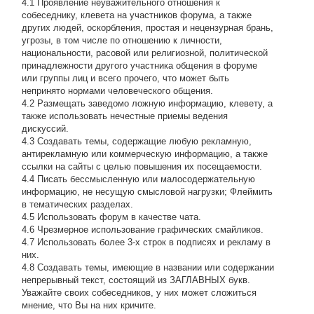
4.1 Проявление неуважительного отношения к
собеседнику, клевета на участников форума, а также
других людей, оскорбления, простая и нецензурная брань,
угрозы, в том числе по отношению к личности,
национальности, расовой или религиозной, политической
принадлежности другого участника общения в форуме
или группы лиц и всего прочего, что может быть
непринято нормами человеческого общения.
4.2 Размещать заведомо ложную информацию, клевету, а
также использовать нечестные приемы ведения
дискуссий.
4.3 Создавать темы, содержащие любую рекламную,
антирекламную или коммерческую информацию, а также
ссылки на сайты с целью повышения их посещаемости.
4.4 Писать бессмысленнyю или малосодеpжательнyю
инфоpмацию, не несущую смысловой нагрузки; Флеймить
в тематических разделах.
4.5 Использовать форум в качестве чата.
4.6 Чрезмерное использование графических смайликов.
4.7 Использовать более 3-х строк в подписях и рекламу в
них.
4.8 Создавать темы, имеющие в названии или содержании
непрерывный текст, состоящий из ЗАГЛАВНЫХ букв.
Уважайте своих собеседников, у них может сложиться
мнение, что Вы на них кричите.