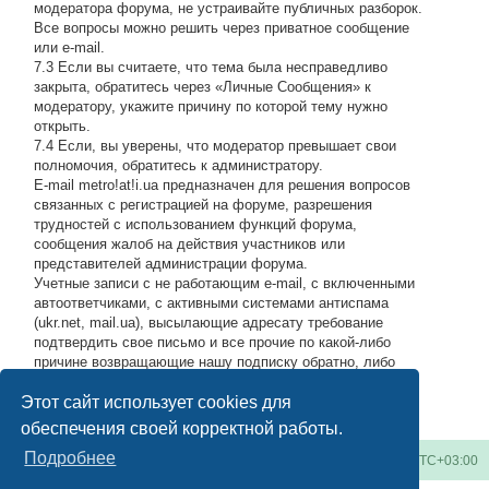
модератора форума, не устраивайте публичных разборок.
Все вопросы можно решить через приватное сообщение
или e-mail.
7.3 Если вы считаете, что тема была несправедливо
закрыта, обратитесь через «Личные Сообщения» к
модератору, укажите причину по которой тему нужно
открыть.
7.4 Если, вы уверены, что модератор превышает свои
полномочия, обратитесь к администратору.
E-mail metro!at!i.ua предназначен для решения вопросов
связанных с регистрацией на форуме, разрешения
трудностей с использованием функций форума,
сообщения жалоб на действия участников или
представителей администрации форума.
Учетные записи с не работающим e-mail, с включенными
автоответчиками, с активными системами антиспама
(ukr.net, mail.ua), высылающие адресату требование
подтвердить свое письмо и все прочие по какой-либо
причине возвращающие нашу подписку обратно, либо
высылающие мусор на адрес администрации, будут
Этот сайт использует cookies для
блокироваться по усмотрению администратора.
#
обеспечения своей корректной работы.
Подробнее
Киевское метро
Список форумов
Часовой пояс:
UTC+03:00