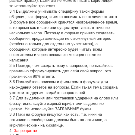
равных правах). Если Вы не можете писать кириллицей,
то используйте транслит.
3.4 Вы должны учитывать специфику такой формы
общения, как форум, и четко понимать ее отличие от чата.
В форуме все сообщения хранятся неограниченное время,
в то время как в чате они существуют лишь в течение
нескольких часов. Поэтому в форуме принято создавать
сообщения, представляющие не сиюминутный интерес
(особенно только для отдельных участников), а
сообщения, которые интересно будет читать всем
посетителям и через несколько месяцев после их
написания.
3.5 Прежде, чем создать тему с вопросом, попытайтесь
правильно сформулировать для себя свой вопрос, это
практически 90% ответа.
3.6 Пользуйтесь поиском и фильтром в форумах для
нахождения ответов на вопросы. Если такая тема создана
уже кем-то другим, задайте вопрос в ней.
3.7 Для выделения или постановки ударения на слово или
фразу, используйте жирный шрифт или выделение
цветом. Не используйте ЗАГЛАВНЫЕ буквы.
3.8 Ники на форуме пишутся как есть, т.е. ники на
латинице в сообщениях должны быть на латинице, а
кириллические - на кирилице.
4.
Запрещается