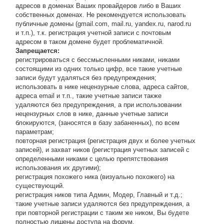
адресов в доменах Ваших провайдеров либо в Ваших
собственных доменах. Не рекомендуется использовать
публичные домены (gmail.com, mail.ru, yandex.ru, narod.ru
и т.п.), т.к. регистрация учетной записи с почтовым
адресом в таком домене будет проблематичной.
Запрещается:
регистрироваться с бессмысленными никами, никами
состоящими из одних только цифр, все такие учетные
записи будут удаляться без предупреждения;
использовать в нике нецензурные слова, адреса сайтов,
адреса email и т.п., такие учетные записи также
удаляются без предупреждения, а при использовании
нецензурных слов в нике, данные учетные записи
блокируются, (заносятся в базу забаненных), по всем
параметрам;
повторная регистрация (регистрация двух и более учетных
записей), и захват ников (регистрация учетных записей с
определенными никами с целью препятствования
использования их другими);
регистрация похожего ника (визуально похожего) на
существующий.
регистрация ников типа Админ, Модер, Главный и т.д.;
такие учетные записи удаляются без предупреждения, а
при повторной регистрации с таким же ником, Вы будете
полностью лишены доступа на форум.