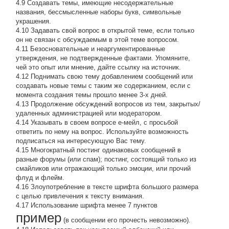
4.9 Создавать темы, имеющие несодержательные
названия, бессмысленные наборы букв, символьные
украшения.
4.10 Задавать свой вопрос в открытой теме, если только
он не связан с обсуждаемым в этой теме вопросом.
4.11 Безосновательные и неаргументированные
утверждения, не подтвержденные фактами. Упомяните,
чей это опыт или мнение, дайте ссылку на источник.
4.12 Поднимать свою тему добавлением сообщений или
создавать новые темы с таким же содержанием, если с
момента создания темы прошло менее 3-х дней.
4.13 Продолжение обсyждений вопросов из тем, закpытых/
удаленных администрацией или модератором.
4.14 Указывать в своем вопросе е-мейл, с просьбой
ответить по нему на вопрос. Используйте возможность
подписаться на интересующую Вас тему.
4.15 Многократный постинг одинаковых сообщений в
разные форумы (или спам); постинг, состоящий только из
смайликов или отражающий только эмоции, или прочий
флуд и флейм.
4.16 Злоупотребление в тексте шрифта большого размера
с целью привлечения к тексту внимания.
4.17 Использование шрифта менее 7 пунктов
пример
(в сообщении его прочесть невозможно).