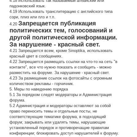
4.18 Использовать так называемый албанский или
падонковский язык.
4.19 Использовать транслитерацию с английского типа
сори, плиз или плз и т.п.
Запрещается публикация
4.20
политических тем, голосований и
другой политической информации.
За нарушение - красный свет.
4.21 Запрещается всем, кроме Sinoptika, использовать
красный цвет в сообщениях.
4.22 Запрещается размещать ссылки на что-то на сеть "в
контакте", все что нужно показать и сообщить - можно
разместить на форуме. За нарушение - красный свет.
4.23 За размещение ссылок на фотосайты с огромным
количеством рекламы - горчичник.
5. Меры по наведению порядка
5.1 За порядком следят модераторы и Администрация
форума.
5.2 Администрация и модераторы оставляют за собой
право переносить темы и отдельные посты, не
соответствующие тематике форума, в подходящий
форум; закрывать или удалять темы, нарушающие
установленный порядок и противоречащие правилам
конференции; блокировать доступ нарушителей к форуму.