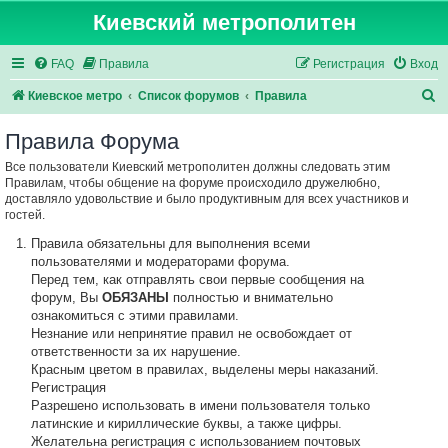
Киевский метрополитен
FAQ
Правила
Регистрация
Вход
П
Киевское метро
Список форумов
Правила
о
Правила Форума
и
Все пользователи Киевский метрополитен должны следовать этим
с
Правилам, чтобы общение на форуме происходило дружелюбно,
к
доставляло удовольствие и было продуктивным для всех участников и
гостей.
Правила обязательны для выполнения всеми
пользователями и модераторами форума.
Перед тем, как отправлять свои первые сообщения на
форум, Вы
ОБЯЗАНЫ
полностью и внимательно
ознакомиться с этими правилами.
Незнание или непринятие правил не освобождает от
ответственности за их нарушение.
Красным цветом в правилах, выделены меры наказаний.
Регистрация
Разрешено использовать в имени пользователя только
латинские и кириллические буквы, а также цифры.
Желательна регистрация с использованием почтовых