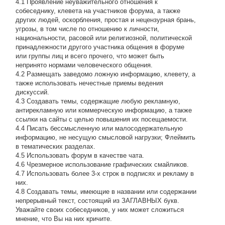
4.1 Проявление неуважительного отношения к
собеседнику, клевета на участников форума, а также
других людей, оскорбления, простая и нецензурная брань,
угрозы, в том числе по отношению к личности,
национальности, расовой или религиозной, политической
принадлежности другого участника общения в форуме
или группы лиц и всего прочего, что может быть
непринято нормами человеческого общения.
4.2 Размещать заведомо ложную информацию, клевету, а
также использовать нечестные приемы ведения
дискуссий.
4.3 Создавать темы, содержащие любую рекламную,
антирекламную или коммерческую информацию, а также
ссылки на сайты с целью повышения их посещаемости.
4.4 Писать бессмысленнyю или малосодеpжательнyю
инфоpмацию, не несущую смысловой нагрузки; Флеймить
в тематических разделах.
4.5 Использовать форум в качестве чата.
4.6 Чрезмерное использование графических смайликов.
4.7 Использовать более 3-х строк в подписях и рекламу в
них.
4.8 Создавать темы, имеющие в названии или содержании
непрерывный текст, состоящий из ЗАГЛАВНЫХ букв.
Уважайте своих собеседников, у них может сложиться
мнение, что Вы на них кричите.