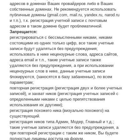
адресов в доменах Ваших провайдеров либо в Ваших
собственных доменах. Не рекомендуется использовать
публичные домены (gmail.com, mail.ru, yandex.ru, narod.ru
и т.п.), т.к. регистрация учетной записи с почтовым
адресом в таком домене будет проблематичной.
Запрещается:
регистрироваться с бессмысленными никами, никами
состоящими из одних только цифр, все такие учетные
записи будут удаляться без предупреждения;
использовать в нике нецензурные слова, адреса сайтов,
адреса email и т.п., такие учетные записи также
удаляются без предупреждения, а при использовании
нецензурных слов в нике, данные учетные записи
блокируются, (заносятся в базу забаненных), по всем
параметрам;
повторная регистрация (регистрация двух и более учетных
записей), и захват ников (регистрация учетных записей с
определенными никами с целью препятствования
использования их другими);
регистрация похожего ника (визуально похожего) на
существующий.
регистрация ников типа Админ, Модер, Главный и т.д.;
такие учетные записи удаляются без предупреждения, а
при повторной регистрации с таким же ником, Вы будете
полностью лишены доступа на форум.