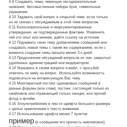
4.9 Создавать темы, имеющие несодержательные
названия, бессмысленные наборы букв, символьные
украшения.
4.10 Задавать свой вопрос в открытой теме, если только
он не связан с обсуждаемым в этой теме вопросом.
4.11 Безосновательные и неаргументированные
утверждения, не подтвержденные фактами. Упомяните,
чей это опыт или мнение, дайте ссылку на источник.
4.12 Поднимать свою тему добавлением сообщений или
создавать новые темы с таким же содержанием, если с
момента создания темы прошло менее 3-х дней.
4.13 Продолжение обсyждений вопросов из тем, закpытых/
удаленных администрацией или модератором.
4.14 Указывать в своем вопросе е-мейл, с просьбой
ответить по нему на вопрос. Используйте возможность
подписаться на интересующую Вас тему.
4.15 Многократный постинг одинаковых сообщений в
разные форумы (или спам); постинг, состоящий только из
смайликов или отражающий только эмоции, или прочий
флуд и флейм.
4.16 Злоупотребление в тексте шрифта большого размера
с целью привлечения к тексту внимания.
4.17 Использование шрифта менее 7 пунктов
пример
(в сообщении его прочесть невозможно).