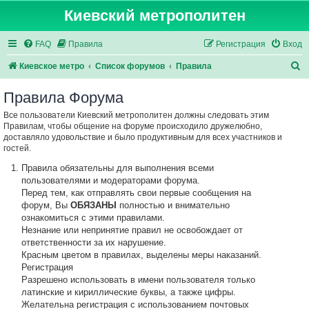
Киевский метрополитен
FAQ
Правила
Регистрация
Вход
П
Киевское метро
Список форумов
Правила
о
Правила Форума
и
Все пользователи Киевский метрополитен должны следовать этим
с
Правилам, чтобы общение на форуме происходило дружелюбно,
к
доставляло удовольствие и было продуктивным для всех участников и
гостей.
Правила обязательны для выполнения всеми
пользователями и модераторами форума.
Перед тем, как отправлять свои первые сообщения на
форум, Вы
ОБЯЗАНЫ
полностью и внимательно
ознакомиться с этими правилами.
Незнание или непринятие правил не освобождает от
ответственности за их нарушение.
Красным цветом в правилах, выделены меры наказаний.
Регистрация
Разрешено использовать в имени пользователя только
латинские и кириллические буквы, а также цифры.
Желательна регистрация с использованием почтовых