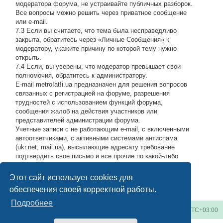
модератора форума, не устраивайте публичных разборок.
Все вопросы можно решить через приватное сообщение
или e-mail.
7.3 Если вы считаете, что тема была несправедливо
закрыта, обратитесь через «Личные Сообщения» к
модератору, укажите причину по которой тему нужно
открыть.
7.4 Если, вы уверены, что модератор превышает свои
полномочия, обратитесь к администратору.
E-mail metro!at!i.ua предназначен для решения вопросов
связанных с регистрацией на форуме, разрешения
трудностей с использованием функций форума,
сообщения жалоб на действия участников или
представителей администрации форума.
Учетные записи с не работающим e-mail, с включенными
автоответчиками, с активными системами антиспама
(ukr.net, mail.ua), высылающие адресату требование
подтвердить свое письмо и все прочие по какой-либо
причине возвращающие нашу подписку обратно, либо
высылающие мусор на адрес администрации, будут
Этот сайт использует cookies для
блокироваться по усмотрению администратора.
#
обеспечения своей корректной работы.
Подробнее
Киевское метро
Список форумов
Часовой пояс:
UTC+03:00