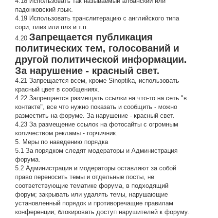
4.18 Использовать так называемый албанский или
падонковский язык.
4.19 Использовать транслитерацию с английского типа
сори, плиз или плз и т.п.
Запрещается публикация
4.20
политических тем, голосований и
другой политической информации.
За нарушение - красный свет.
4.21 Запрещается всем, кроме Sinoptika, использовать
красный цвет в сообщениях.
4.22 Запрещается размещать ссылки на что-то на сеть "в
контакте", все что нужно показать и сообщить - можно
разместить на форуме. За нарушение - красный свет.
4.23 За размещение ссылок на фотосайты с огромным
количеством рекламы - горчичник.
5. Меры по наведению порядка
5.1 За порядком следят модераторы и Администрация
форума.
5.2 Администрация и модераторы оставляют за собой
право переносить темы и отдельные посты, не
соответствующие тематике форума, в подходящий
форум; закрывать или удалять темы, нарушающие
установленный порядок и противоречащие правилам
конференции; блокировать доступ нарушителей к форуму.