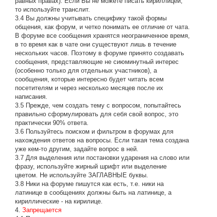
равных правах). Если Вы не можете писать кириллицей,
то используйте транслит.
3.4 Вы должны учитывать специфику такой формы
общения, как форум, и четко понимать ее отличие от чата.
В форуме все сообщения хранятся неограниченное время,
в то время как в чате они существуют лишь в течение
нескольких часов. Поэтому в форуме принято создавать
сообщения, представляющие не сиюминутный интерес
(особенно только для отдельных участников), а
сообщения, которые интересно будет читать всем
посетителям и через несколько месяцев после их
написания.
3.5 Прежде, чем создать тему с вопросом, попытайтесь
правильно сформулировать для себя свой вопрос, это
практически 90% ответа.
3.6 Пользуйтесь поиском и фильтром в форумах для
нахождения ответов на вопросы. Если такая тема создана
уже кем-то другим, задайте вопрос в ней.
3.7 Для выделения или постановки ударения на слово или
фразу, используйте жирный шрифт или выделение
цветом. Не используйте ЗАГЛАВНЫЕ буквы.
3.8 Ники на форуме пишутся как есть, т.е. ники на
латинице в сообщениях должны быть на латинице, а
кириллические - на кирилице.
4.
Запрещается