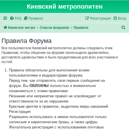
Киевский метрополитен
FAQ
Правила
Регистрация
Вход
П
Киевское метро
Список форумов
Правила
о
Правила Форума
и
Все пользователи Киевский метрополитен должны следовать этим
с
Правилам, чтобы общение на форуме происходило дружелюбно,
к
доставляло удовольствие и было продуктивным для всех участников и
гостей.
Правила обязательны для выполнения всеми
пользователями и модераторами форума.
Перед тем, как отправлять свои первые сообщения на
форум, Вы
ОБЯЗАНЫ
полностью и внимательно
ознакомиться с этими правилами.
Незнание или непринятие правил не освобождает от
ответственности за их нарушение.
Красным цветом в правилах, выделены меры наказаний.
Регистрация
Разрешено использовать в имени пользователя только
латинские и кириллические буквы, а также цифры.
Желательна регистрация с использованием почтовых