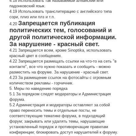
4.18 Использовать так называемый албанский или
падонковский язык.
4.19 Использовать транслитерацию с английского типа
сори, плиз или плз и т.п.
Запрещается публикация
4.20
политических тем, голосований и
другой политической информации.
За нарушение - красный свет.
4.21 Запрещается всем, кроме Sinoptika, использовать
красный цвет в сообщениях.
4.22 Запрещается размещать ссылки на что-то на сеть "в
контакте", все что нужно показать и сообщить - можно
разместить на форуме. За нарушение - красный свет.
4.23 За размещение ссылок на фотосайты с огромным
количеством рекламы - горчичник.
5. Меры по наведению порядка
5.1 За порядком следят модераторы и Администрация
форума.
5.2 Администрация и модераторы оставляют за собой
право переносить темы и отдельные посты, не
соответствующие тематике форума, в подходящий
форум; закрывать или удалять темы, нарушающие
установленный порядок и противоречащие правилам
конференции; блокировать доступ нарушителей к форуму.