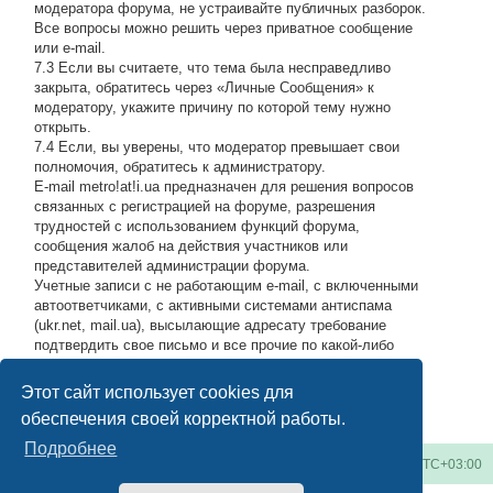
модератора форума, не устраивайте публичных разборок.
Все вопросы можно решить через приватное сообщение
или e-mail.
7.3 Если вы считаете, что тема была несправедливо
закрыта, обратитесь через «Личные Сообщения» к
модератору, укажите причину по которой тему нужно
открыть.
7.4 Если, вы уверены, что модератор превышает свои
полномочия, обратитесь к администратору.
E-mail metro!at!i.ua предназначен для решения вопросов
связанных с регистрацией на форуме, разрешения
трудностей с использованием функций форума,
сообщения жалоб на действия участников или
представителей администрации форума.
Учетные записи с не работающим e-mail, с включенными
автоответчиками, с активными системами антиспама
(ukr.net, mail.ua), высылающие адресату требование
подтвердить свое письмо и все прочие по какой-либо
причине возвращающие нашу подписку обратно, либо
высылающие мусор на адрес администрации, будут
Этот сайт использует cookies для
блокироваться по усмотрению администратора.
#
обеспечения своей корректной работы.
Подробнее
Киевское метро
Список форумов
Часовой пояс:
UTC+03:00