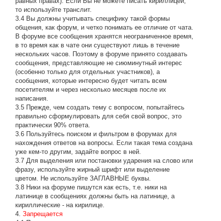
равных правах). Если Вы не можете писать кириллицей,
то используйте транслит.
3.4 Вы должны учитывать специфику такой формы
общения, как форум, и четко понимать ее отличие от чата.
В форуме все сообщения хранятся неограниченное время,
в то время как в чате они существуют лишь в течение
нескольких часов. Поэтому в форуме принято создавать
сообщения, представляющие не сиюминутный интерес
(особенно только для отдельных участников), а
сообщения, которые интересно будет читать всем
посетителям и через несколько месяцев после их
написания.
3.5 Прежде, чем создать тему с вопросом, попытайтесь
правильно сформулировать для себя свой вопрос, это
практически 90% ответа.
3.6 Пользуйтесь поиском и фильтром в форумах для
нахождения ответов на вопросы. Если такая тема создана
уже кем-то другим, задайте вопрос в ней.
3.7 Для выделения или постановки ударения на слово или
фразу, используйте жирный шрифт или выделение
цветом. Не используйте ЗАГЛАВНЫЕ буквы.
3.8 Ники на форуме пишутся как есть, т.е. ники на
латинице в сообщениях должны быть на латинице, а
кириллические - на кирилице.
4.
Запрещается