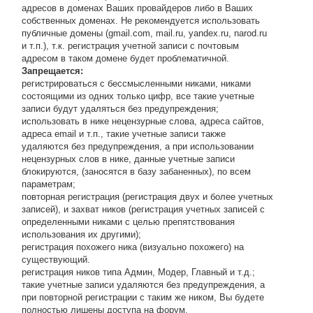
адресов в доменах Ваших провайдеров либо в Ваших
собственных доменах. Не рекомендуется использовать
публичные домены (gmail.com, mail.ru, yandex.ru, narod.ru
и т.п.), т.к. регистрация учетной записи с почтовым
адресом в таком домене будет проблематичной.
Запрещается:
регистрироваться с бессмысленными никами, никами
состоящими из одних только цифр, все такие учетные
записи будут удаляться без предупреждения;
использовать в нике нецензурные слова, адреса сайтов,
адреса email и т.п., такие учетные записи также
удаляются без предупреждения, а при использовании
нецензурных слов в нике, данные учетные записи
блокируются, (заносятся в базу забаненных), по всем
параметрам;
повторная регистрация (регистрация двух и более учетных
записей), и захват ников (регистрация учетных записей с
определенными никами с целью препятствования
использования их другими);
регистрация похожего ника (визуально похожего) на
существующий.
регистрация ников типа Админ, Модер, Главный и т.д.;
такие учетные записи удаляются без предупреждения, а
при повторной регистрации с таким же ником, Вы будете
полностью лишены доступа на форум.