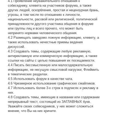
4.1 Проявление неуважительного отношения к
собеседнику, клевета на участников форума, а также
других людей, оскорбления, простая и нецензурная брань,
угрозы, в том числе по отношению к личности,
национальности, расовой или религиозной, политической
принадлежности другого участника общения в форуме
или группы лиц и всего прочего, что может быть
непринято нормами человеческого общения.
4.2 Размещать заведомо ложную информацию, клевету, а
также использовать нечестные приемы ведения
дискуссий.
4.3 Создавать темы, содержащие любую рекламную,
антирекламную или коммерческую информацию, а также
ссылки на сайты с целью повышения их посещаемости.
4.4 Писать бессмысленнyю или малосодеpжательнyю
инфоpмацию, не несущую смысловой нагрузки; Флеймить
в тематических разделах.
4.5 Использовать форум в качестве чата.
4.6 Чрезмерное использование графических смайликов.
4.7 Использовать более 3-х строк в подписях и рекламу в
них.
4.8 Создавать темы, имеющие в названии или содержании
непрерывный текст, состоящий из ЗАГЛАВНЫХ букв.
Уважайте своих собеседников, у них может сложиться
мнение, что Вы на них кричите.