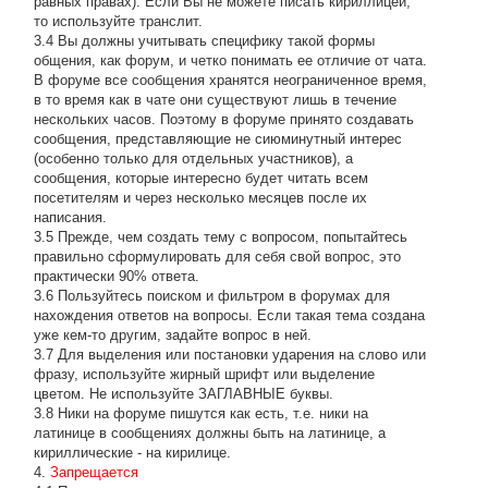
равных правах). Если Вы не можете писать кириллицей,
то используйте транслит.
3.4 Вы должны учитывать специфику такой формы
общения, как форум, и четко понимать ее отличие от чата.
В форуме все сообщения хранятся неограниченное время,
в то время как в чате они существуют лишь в течение
нескольких часов. Поэтому в форуме принято создавать
сообщения, представляющие не сиюминутный интерес
(особенно только для отдельных участников), а
сообщения, которые интересно будет читать всем
посетителям и через несколько месяцев после их
написания.
3.5 Прежде, чем создать тему с вопросом, попытайтесь
правильно сформулировать для себя свой вопрос, это
практически 90% ответа.
3.6 Пользуйтесь поиском и фильтром в форумах для
нахождения ответов на вопросы. Если такая тема создана
уже кем-то другим, задайте вопрос в ней.
3.7 Для выделения или постановки ударения на слово или
фразу, используйте жирный шрифт или выделение
цветом. Не используйте ЗАГЛАВНЫЕ буквы.
3.8 Ники на форуме пишутся как есть, т.е. ники на
латинице в сообщениях должны быть на латинице, а
кириллические - на кирилице.
4.
Запрещается