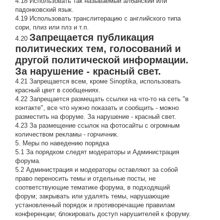
4.18 Использовать так называемый албанский или
падонковский язык.
4.19 Использовать транслитерацию с английского типа
сори, плиз или плз и т.п.
Запрещается публикация
4.20
политических тем, голосований и
другой политической информации.
За нарушение - красный свет.
4.21 Запрещается всем, кроме Sinoptika, использовать
красный цвет в сообщениях.
4.22 Запрещается размещать ссылки на что-то на сеть "в
контакте", все что нужно показать и сообщить - можно
разместить на форуме. За нарушение - красный свет.
4.23 За размещение ссылок на фотосайты с огромным
количеством рекламы - горчичник.
5. Меры по наведению порядка
5.1 За порядком следят модераторы и Администрация
форума.
5.2 Администрация и модераторы оставляют за собой
право переносить темы и отдельные посты, не
соответствующие тематике форума, в подходящий
форум; закрывать или удалять темы, нарушающие
установленный порядок и противоречащие правилам
конференции; блокировать доступ нарушителей к форуму.