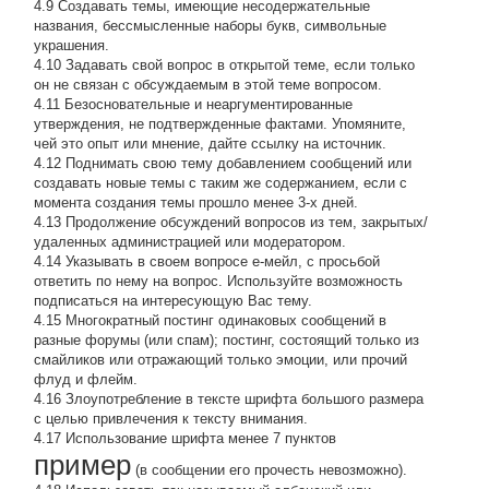
4.9 Создавать темы, имеющие несодержательные
названия, бессмысленные наборы букв, символьные
украшения.
4.10 Задавать свой вопрос в открытой теме, если только
он не связан с обсуждаемым в этой теме вопросом.
4.11 Безосновательные и неаргументированные
утверждения, не подтвержденные фактами. Упомяните,
чей это опыт или мнение, дайте ссылку на источник.
4.12 Поднимать свою тему добавлением сообщений или
создавать новые темы с таким же содержанием, если с
момента создания темы прошло менее 3-х дней.
4.13 Продолжение обсyждений вопросов из тем, закpытых/
удаленных администрацией или модератором.
4.14 Указывать в своем вопросе е-мейл, с просьбой
ответить по нему на вопрос. Используйте возможность
подписаться на интересующую Вас тему.
4.15 Многократный постинг одинаковых сообщений в
разные форумы (или спам); постинг, состоящий только из
смайликов или отражающий только эмоции, или прочий
флуд и флейм.
4.16 Злоупотребление в тексте шрифта большого размера
с целью привлечения к тексту внимания.
4.17 Использование шрифта менее 7 пунктов
пример
(в сообщении его прочесть невозможно).