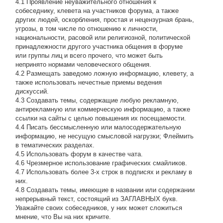
4.1 Проявление неуважительного отношения к
собеседнику, клевета на участников форума, а также
других людей, оскорбления, простая и нецензурная брань,
угрозы, в том числе по отношению к личности,
национальности, расовой или религиозной, политической
принадлежности другого участника общения в форуме
или группы лиц и всего прочего, что может быть
непринято нормами человеческого общения.
4.2 Размещать заведомо ложную информацию, клевету, а
также использовать нечестные приемы ведения
дискуссий.
4.3 Создавать темы, содержащие любую рекламную,
антирекламную или коммерческую информацию, а также
ссылки на сайты с целью повышения их посещаемости.
4.4 Писать бессмысленнyю или малосодеpжательнyю
инфоpмацию, не несущую смысловой нагрузки; Флеймить
в тематических разделах.
4.5 Использовать форум в качестве чата.
4.6 Чрезмерное использование графических смайликов.
4.7 Использовать более 3-х строк в подписях и рекламу в
них.
4.8 Создавать темы, имеющие в названии или содержании
непрерывный текст, состоящий из ЗАГЛАВНЫХ букв.
Уважайте своих собеседников, у них может сложиться
мнение, что Вы на них кричите.