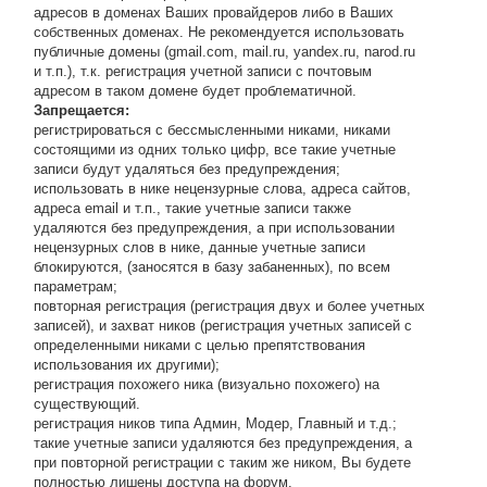
адресов в доменах Ваших провайдеров либо в Ваших
собственных доменах. Не рекомендуется использовать
публичные домены (gmail.com, mail.ru, yandex.ru, narod.ru
и т.п.), т.к. регистрация учетной записи с почтовым
адресом в таком домене будет проблематичной.
Запрещается:
регистрироваться с бессмысленными никами, никами
состоящими из одних только цифр, все такие учетные
записи будут удаляться без предупреждения;
использовать в нике нецензурные слова, адреса сайтов,
адреса email и т.п., такие учетные записи также
удаляются без предупреждения, а при использовании
нецензурных слов в нике, данные учетные записи
блокируются, (заносятся в базу забаненных), по всем
параметрам;
повторная регистрация (регистрация двух и более учетных
записей), и захват ников (регистрация учетных записей с
определенными никами с целью препятствования
использования их другими);
регистрация похожего ника (визуально похожего) на
существующий.
регистрация ников типа Админ, Модер, Главный и т.д.;
такие учетные записи удаляются без предупреждения, а
при повторной регистрации с таким же ником, Вы будете
полностью лишены доступа на форум.