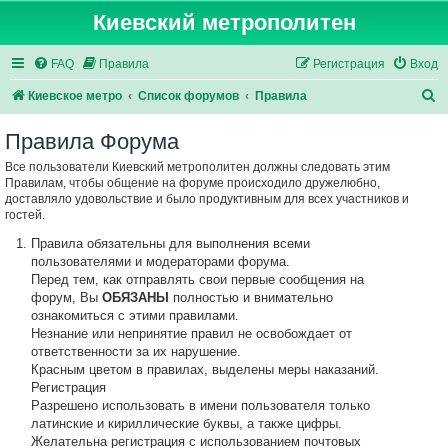
Киевский метрополитен
FAQ
Правила
Регистрация
Вход
П
Киевское метро
Список форумов
Правила
о
Правила Форума
и
Все пользователи Киевский метрополитен должны следовать этим
с
Правилам, чтобы общение на форуме происходило дружелюбно,
к
доставляло удовольствие и было продуктивным для всех участников и
гостей.
Правила обязательны для выполнения всеми
пользователями и модераторами форума.
Перед тем, как отправлять свои первые сообщения на
форум, Вы
ОБЯЗАНЫ
полностью и внимательно
ознакомиться с этими правилами.
Незнание или непринятие правил не освобождает от
ответственности за их нарушение.
Красным цветом в правилах, выделены меры наказаний.
Регистрация
Разрешено использовать в имени пользователя только
латинские и кириллические буквы, а также цифры.
Желательна регистрация с использованием почтовых