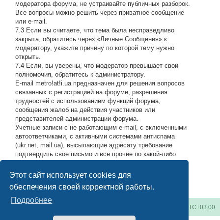
модератора форума, не устраивайте публичных разборок.
Все вопросы можно решить через приватное сообщение
или e-mail.
7.3 Если вы считаете, что тема была несправедливо
закрыта, обратитесь через «Личные Сообщения» к
модератору, укажите причину по которой тему нужно
открыть.
7.4 Если, вы уверены, что модератор превышает свои
полномочия, обратитесь к администратору.
E-mail metro!at!i.ua предназначен для решения вопросов
связанных с регистрацией на форуме, разрешения
трудностей с использованием функций форума,
сообщения жалоб на действия участников или
представителей администрации форума.
Учетные записи с не работающим e-mail, с включенными
автоответчиками, с активными системами антиспама
(ukr.net, mail.ua), высылающие адресату требование
подтвердить свое письмо и все прочие по какой-либо
причине возвращающие нашу подписку обратно, либо
высылающие мусор на адрес администрации, будут
Этот сайт использует cookies для
блокироваться по усмотрению администратора.
#
обеспечения своей корректной работы.
Подробнее
Киевское метро
Список форумов
Часовой пояс:
UTC+03:00