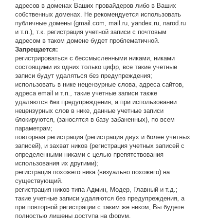
адресов в доменах Ваших провайдеров либо в Ваших
собственных доменах. Не рекомендуется использовать
публичные домены (gmail.com, mail.ru, yandex.ru, narod.ru
и т.п.), т.к. регистрация учетной записи с почтовым
адресом в таком домене будет проблематичной.
Запрещается:
регистрироваться с бессмысленными никами, никами
состоящими из одних только цифр, все такие учетные
записи будут удаляться без предупреждения;
использовать в нике нецензурные слова, адреса сайтов,
адреса email и т.п., такие учетные записи также
удаляются без предупреждения, а при использовании
нецензурных слов в нике, данные учетные записи
блокируются, (заносятся в базу забаненных), по всем
параметрам;
повторная регистрация (регистрация двух и более учетных
записей), и захват ников (регистрация учетных записей с
определенными никами с целью препятствования
использования их другими);
регистрация похожего ника (визуально похожего) на
существующий.
регистрация ников типа Админ, Модер, Главный и т.д.;
такие учетные записи удаляются без предупреждения, а
при повторной регистрации с таким же ником, Вы будете
полностью лишены доступа на форум.