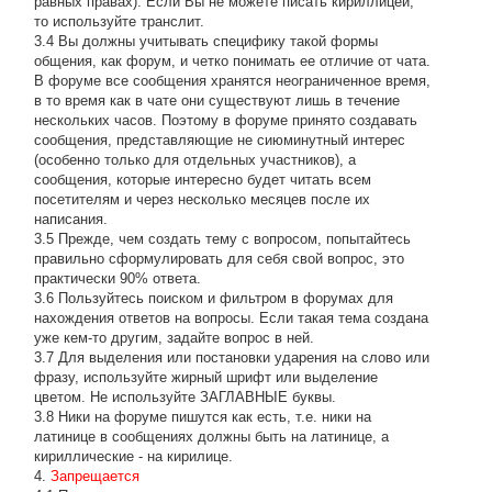
равных правах). Если Вы не можете писать кириллицей,
то используйте транслит.
3.4 Вы должны учитывать специфику такой формы
общения, как форум, и четко понимать ее отличие от чата.
В форуме все сообщения хранятся неограниченное время,
в то время как в чате они существуют лишь в течение
нескольких часов. Поэтому в форуме принято создавать
сообщения, представляющие не сиюминутный интерес
(особенно только для отдельных участников), а
сообщения, которые интересно будет читать всем
посетителям и через несколько месяцев после их
написания.
3.5 Прежде, чем создать тему с вопросом, попытайтесь
правильно сформулировать для себя свой вопрос, это
практически 90% ответа.
3.6 Пользуйтесь поиском и фильтром в форумах для
нахождения ответов на вопросы. Если такая тема создана
уже кем-то другим, задайте вопрос в ней.
3.7 Для выделения или постановки ударения на слово или
фразу, используйте жирный шрифт или выделение
цветом. Не используйте ЗАГЛАВНЫЕ буквы.
3.8 Ники на форуме пишутся как есть, т.е. ники на
латинице в сообщениях должны быть на латинице, а
кириллические - на кирилице.
4.
Запрещается