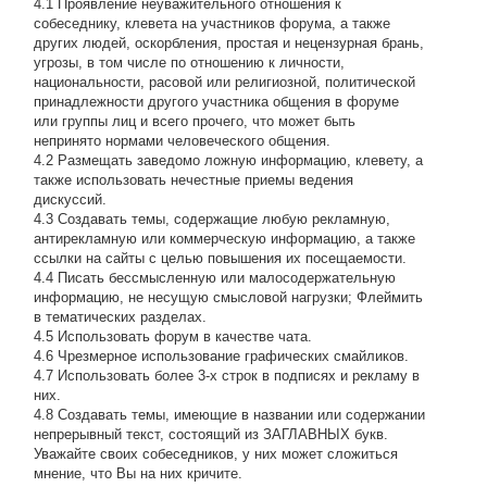
4.1 Проявление неуважительного отношения к
собеседнику, клевета на участников форума, а также
других людей, оскорбления, простая и нецензурная брань,
угрозы, в том числе по отношению к личности,
национальности, расовой или религиозной, политической
принадлежности другого участника общения в форуме
или группы лиц и всего прочего, что может быть
непринято нормами человеческого общения.
4.2 Размещать заведомо ложную информацию, клевету, а
также использовать нечестные приемы ведения
дискуссий.
4.3 Создавать темы, содержащие любую рекламную,
антирекламную или коммерческую информацию, а также
ссылки на сайты с целью повышения их посещаемости.
4.4 Писать бессмысленнyю или малосодеpжательнyю
инфоpмацию, не несущую смысловой нагрузки; Флеймить
в тематических разделах.
4.5 Использовать форум в качестве чата.
4.6 Чрезмерное использование графических смайликов.
4.7 Использовать более 3-х строк в подписях и рекламу в
них.
4.8 Создавать темы, имеющие в названии или содержании
непрерывный текст, состоящий из ЗАГЛАВНЫХ букв.
Уважайте своих собеседников, у них может сложиться
мнение, что Вы на них кричите.