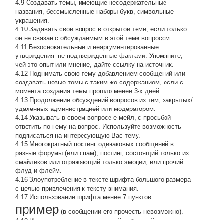
4.9 Создавать темы, имеющие несодержательные
названия, бессмысленные наборы букв, символьные
украшения.
4.10 Задавать свой вопрос в открытой теме, если только
он не связан с обсуждаемым в этой теме вопросом.
4.11 Безосновательные и неаргументированные
утверждения, не подтвержденные фактами. Упомяните,
чей это опыт или мнение, дайте ссылку на источник.
4.12 Поднимать свою тему добавлением сообщений или
создавать новые темы с таким же содержанием, если с
момента создания темы прошло менее 3-х дней.
4.13 Продолжение обсyждений вопросов из тем, закpытых/
удаленных администрацией или модератором.
4.14 Указывать в своем вопросе е-мейл, с просьбой
ответить по нему на вопрос. Используйте возможность
подписаться на интересующую Вас тему.
4.15 Многократный постинг одинаковых сообщений в
разные форумы (или спам); постинг, состоящий только из
смайликов или отражающий только эмоции, или прочий
флуд и флейм.
4.16 Злоупотребление в тексте шрифта большого размера
с целью привлечения к тексту внимания.
4.17 Использование шрифта менее 7 пунктов
пример
(в сообщении его прочесть невозможно).