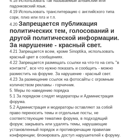
4.18 Использовать так называемый албанский или
падонковский язык.
4.19 Использовать транслитерацию с английского типа
сори, плиз или плз и т.п.
Запрещается публикация
4.20
политических тем, голосований и
другой политической информации.
За нарушение - красный свет.
4.21 Запрещается всем, кроме Sinoptika, использовать
красный цвет в сообщениях.
4.22 Запрещается размещать ссылки на что-то на сеть "в
контакте", все что нужно показать и сообщить - можно
разместить на форуме. За нарушение - красный свет.
4.23 За размещение ссылок на фотосайты с огромным
количеством рекламы - горчичник.
5. Меры по наведению порядка
5.1 За порядком следят модераторы и Администрация
форума.
5.2 Администрация и модераторы оставляют за собой
право переносить темы и отдельные посты, не
соответствующие тематике форума, в подходящий
форум; закрывать или удалять темы, нарушающие
установленный порядок и противоречащие правилам
конференции; блокировать доступ нарушителей к форуму.