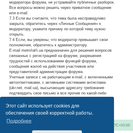
модератора форума, не устраивайте публичных разборок.
Все вопросы можно решить через приватное сообщение
или e-mail.
7.3 Если вы считаете, что тема была несправедливо
закрыта, обратитесь через «Личные Сообщения» к
модератору, укажите причину по которой тему нужно
открыть.
7.4 Если, вы уверены, что модератор превышает свои
полномочия, обратитесь к администратору.
E-mail metro!at!i.ua предназначен для решения вопросов
связанных с регистрацией на форуме, разрешения
трудностей с использованием функций форума,
сообщения жалоб на действия участников или
представителей администрации форума.
Учетные записи с не работающим e-mail, с включенными
автоответчиками, с активными системами антиспама
(ukr.net, mail.ua), высылающие адресату требование
подтвердить свое письмо и все прочие по какой-либо
причине возвращающие нашу подписку обратно, либо
высылающие мусор на адрес администрации, будут
Этот сайт использует cookies для
блокироваться по усмотрению администратора.
#
обеспечения своей корректной работы.
Подробнее
Киевское метро
Список форумов
Часовой пояс:
UTC+03:00