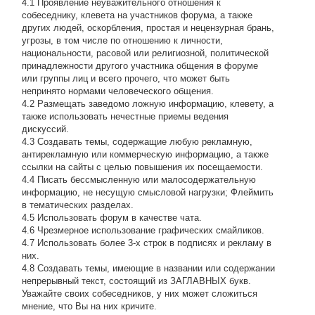
4.1 Проявление неуважительного отношения к
собеседнику, клевета на участников форума, а также
других людей, оскорбления, простая и нецензурная брань,
угрозы, в том числе по отношению к личности,
национальности, расовой или религиозной, политической
принадлежности другого участника общения в форуме
или группы лиц и всего прочего, что может быть
непринято нормами человеческого общения.
4.2 Размещать заведомо ложную информацию, клевету, а
также использовать нечестные приемы ведения
дискуссий.
4.3 Создавать темы, содержащие любую рекламную,
антирекламную или коммерческую информацию, а также
ссылки на сайты с целью повышения их посещаемости.
4.4 Писать бессмысленнyю или малосодеpжательнyю
инфоpмацию, не несущую смысловой нагрузки; Флеймить
в тематических разделах.
4.5 Использовать форум в качестве чата.
4.6 Чрезмерное использование графических смайликов.
4.7 Использовать более 3-х строк в подписях и рекламу в
них.
4.8 Создавать темы, имеющие в названии или содержании
непрерывный текст, состоящий из ЗАГЛАВНЫХ букв.
Уважайте своих собеседников, у них может сложиться
мнение, что Вы на них кричите.