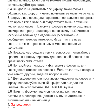
равных правах). Если Вы не можете писать кириллицей,
то используйте транслит.
3.4 Вы должны учитывать специфику такой формы
общения, как форум, и четко понимать ее отличие от чата.
В форуме все сообщения хранятся неограниченное время,
в то время как в чате они существуют лишь в течение
нескольких часов. Поэтому в форуме принято создавать
сообщения, представляющие не сиюминутный интерес
(особенно только для отдельных участников), а
сообщения, которые интересно будет читать всем
посетителям и через несколько месяцев после их
написания.
3.5 Прежде, чем создать тему с вопросом, попытайтесь
правильно сформулировать для себя свой вопрос, это
практически 90% ответа.
3.6 Пользуйтесь поиском и фильтром в форумах для
нахождения ответов на вопросы. Если такая тема создана
уже кем-то другим, задайте вопрос в ней.
3.7 Для выделения или постановки ударения на слово или
фразу, используйте жирный шрифт или выделение
цветом. Не используйте ЗАГЛАВНЫЕ буквы.
3.8 Ники на форуме пишутся как есть, т.е. ники на
латинице в сообщениях должны быть на латинице, а
кириллические - на кирилице.
4.
Запрещается