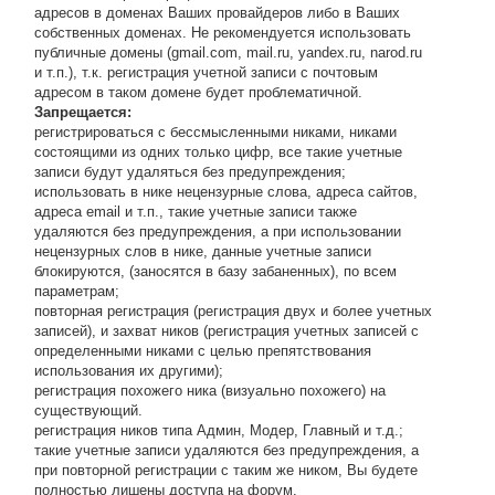
адресов в доменах Ваших провайдеров либо в Ваших
собственных доменах. Не рекомендуется использовать
публичные домены (gmail.com, mail.ru, yandex.ru, narod.ru
и т.п.), т.к. регистрация учетной записи с почтовым
адресом в таком домене будет проблематичной.
Запрещается:
регистрироваться с бессмысленными никами, никами
состоящими из одних только цифр, все такие учетные
записи будут удаляться без предупреждения;
использовать в нике нецензурные слова, адреса сайтов,
адреса email и т.п., такие учетные записи также
удаляются без предупреждения, а при использовании
нецензурных слов в нике, данные учетные записи
блокируются, (заносятся в базу забаненных), по всем
параметрам;
повторная регистрация (регистрация двух и более учетных
записей), и захват ников (регистрация учетных записей с
определенными никами с целью препятствования
использования их другими);
регистрация похожего ника (визуально похожего) на
существующий.
регистрация ников типа Админ, Модер, Главный и т.д.;
такие учетные записи удаляются без предупреждения, а
при повторной регистрации с таким же ником, Вы будете
полностью лишены доступа на форум.