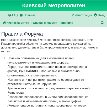
Киевский метрополитен
FAQ
Правила
Регистрация
Вход
П
Киевское метро
Список форумов
Правила
о
Правила Форума
и
Все пользователи Киевский метрополитен должны следовать этим
с
Правилам, чтобы общение на форуме происходило дружелюбно,
к
доставляло удовольствие и было продуктивным для всех участников и
гостей.
Правила обязательны для выполнения всеми
пользователями и модераторами форума.
Перед тем, как отправлять свои первые сообщения на
форум, Вы
ОБЯЗАНЫ
полностью и внимательно
ознакомиться с этими правилами.
Незнание или непринятие правил не освобождает от
ответственности за их нарушение.
Красным цветом в правилах, выделены меры наказаний.
Регистрация
Разрешено использовать в имени пользователя только
латинские и кириллические буквы, а также цифры.
Желательна регистрация с использованием почтовых