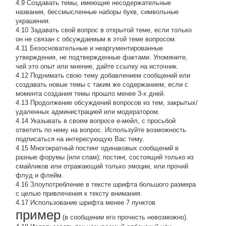
4.9 Создавать темы, имеющие несодержательные
названия, бессмысленные наборы букв, символьные
украшения.
4.10 Задавать свой вопрос в открытой теме, если только
он не связан с обсуждаемым в этой теме вопросом.
4.11 Безосновательные и неаргументированные
утверждения, не подтвержденные фактами. Упомяните,
чей это опыт или мнение, дайте ссылку на источник.
4.12 Поднимать свою тему добавлением сообщений или
создавать новые темы с таким же содержанием, если с
момента создания темы прошло менее 3-х дней.
4.13 Продолжение обсyждений вопросов из тем, закpытых/
удаленных администрацией или модератором.
4.14 Указывать в своем вопросе е-мейл, с просьбой
ответить по нему на вопрос. Используйте возможность
подписаться на интересующую Вас тему.
4.15 Многократный постинг одинаковых сообщений в
разные форумы (или спам); постинг, состоящий только из
смайликов или отражающий только эмоции, или прочий
флуд и флейм.
4.16 Злоупотребление в тексте шрифта большого размера
с целью привлечения к тексту внимания.
4.17 Использование шрифта менее 7 пунктов
пример
(в сообщении его прочесть невозможно).