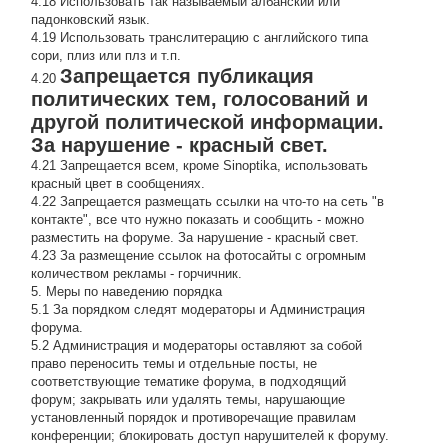
4.18 Использовать так называемый албанский или
падонковский язык.
4.19 Использовать транслитерацию с английского типа
сори, плиз или плз и т.п.
Запрещается публикация
4.20
политических тем, голосований и
другой политической информации.
За нарушение - красный свет.
4.21 Запрещается всем, кроме Sinoptika, использовать
красный цвет в сообщениях.
4.22 Запрещается размещать ссылки на что-то на сеть "в
контакте", все что нужно показать и сообщить - можно
разместить на форуме. За нарушение - красный свет.
4.23 За размещение ссылок на фотосайты с огромным
количеством рекламы - горчичник.
5. Меры по наведению порядка
5.1 За порядком следят модераторы и Администрация
форума.
5.2 Администрация и модераторы оставляют за собой
право переносить темы и отдельные посты, не
соответствующие тематике форума, в подходящий
форум; закрывать или удалять темы, нарушающие
установленный порядок и противоречащие правилам
конференции; блокировать доступ нарушителей к форуму.