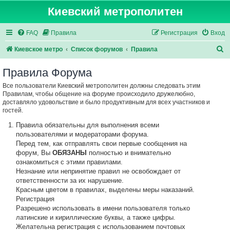
Киевский метрополитен
FAQ
Правила
Регистрация
Вход
П
Киевское метро
Список форумов
Правила
о
Правила Форума
и
Все пользователи Киевский метрополитен должны следовать этим
с
Правилам, чтобы общение на форуме происходило дружелюбно,
к
доставляло удовольствие и было продуктивным для всех участников и
гостей.
Правила обязательны для выполнения всеми
пользователями и модераторами форума.
Перед тем, как отправлять свои первые сообщения на
форум, Вы
ОБЯЗАНЫ
полностью и внимательно
ознакомиться с этими правилами.
Незнание или непринятие правил не освобождает от
ответственности за их нарушение.
Красным цветом в правилах, выделены меры наказаний.
Регистрация
Разрешено использовать в имени пользователя только
латинские и кириллические буквы, а также цифры.
Желательна регистрация с использованием почтовых