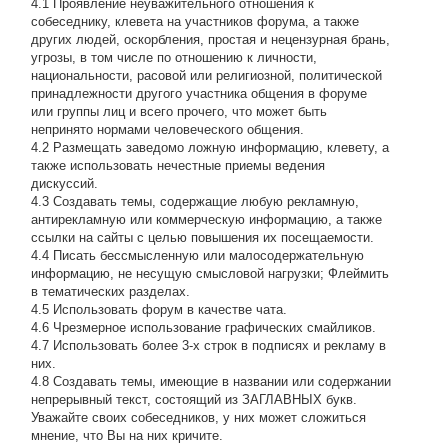
4.1 Проявление неуважительного отношения к
собеседнику, клевета на участников форума, а также
других людей, оскорбления, простая и нецензурная брань,
угрозы, в том числе по отношению к личности,
национальности, расовой или религиозной, политической
принадлежности другого участника общения в форуме
или группы лиц и всего прочего, что может быть
непринято нормами человеческого общения.
4.2 Размещать заведомо ложную информацию, клевету, а
также использовать нечестные приемы ведения
дискуссий.
4.3 Создавать темы, содержащие любую рекламную,
антирекламную или коммерческую информацию, а также
ссылки на сайты с целью повышения их посещаемости.
4.4 Писать бессмысленнyю или малосодеpжательнyю
инфоpмацию, не несущую смысловой нагрузки; Флеймить
в тематических разделах.
4.5 Использовать форум в качестве чата.
4.6 Чрезмерное использование графических смайликов.
4.7 Использовать более 3-х строк в подписях и рекламу в
них.
4.8 Создавать темы, имеющие в названии или содержании
непрерывный текст, состоящий из ЗАГЛАВНЫХ букв.
Уважайте своих собеседников, у них может сложиться
мнение, что Вы на них кричите.