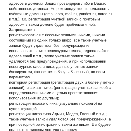
адресов в доменах Ваших провайдеров либо в Ваших
собственных доменах. Не рекомендуется использовать
публичные домены (gmail.com, mail.ru, yandex.ru, narod.ru
и т.п.), т.к. регистрация учетной записи с почтовым
адресом в таком домене будет проблематичной.
Запрещается:
регистрироваться с бессмысленными никами, никами
состоящими из одних только цифр, все такие учетные
записи будут удаляться без предупреждения;
использовать в нике нецензурные слова, адреса сайтов,
адреса email и т.п., такие учетные записи также
удаляются без предупреждения, а при использовании
нецензурных слов в нике, данные учетные записи
блокируются, (заносятся в базу забаненных), по всем
параметрам;
повторная регистрация (регистрация двух и более учетных
записей), и захват ников (регистрация учетных записей с
определенными никами с целью препятствования
использования их другими);
регистрация похожего ника (визуально похожего) на
существующий.
регистрация ников типа Админ, Модер, Главный и т.д.;
такие учетные записи удаляются без предупреждения, а
при повторной регистрации с таким же ником, Вы будете
полностью лишены доступа на форум.