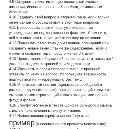
4.9 Создавать темы, имеющие несодержательные
названия, бессмысленные наборы букв, символьные
украшения.
4.10 Задавать свой вопрос в открытой теме, если только
он не связан с обсуждаемым в этой теме вопросом.
4.11 Безосновательные и неаргументированные
утверждения, не подтвержденные фактами. Упомяните,
чей это опыт или мнение, дайте ссылку на источник.
4.12 Поднимать свою тему добавлением сообщений или
создавать новые темы с таким же содержанием, если с
момента создания темы прошло менее 3-х дней.
4.13 Продолжение обсyждений вопросов из тем, закpытых/
удаленных администрацией или модератором.
4.14 Указывать в своем вопросе е-мейл, с просьбой
ответить по нему на вопрос. Используйте возможность
подписаться на интересующую Вас тему.
4.15 Многократный постинг одинаковых сообщений в
разные форумы (или спам); постинг, состоящий только из
смайликов или отражающий только эмоции, или прочий
флуд и флейм.
4.16 Злоупотребление в тексте шрифта большого размера
с целью привлечения к тексту внимания.
4.17 Использование шрифта менее 7 пунктов
пример
(в сообщении его прочесть невозможно).