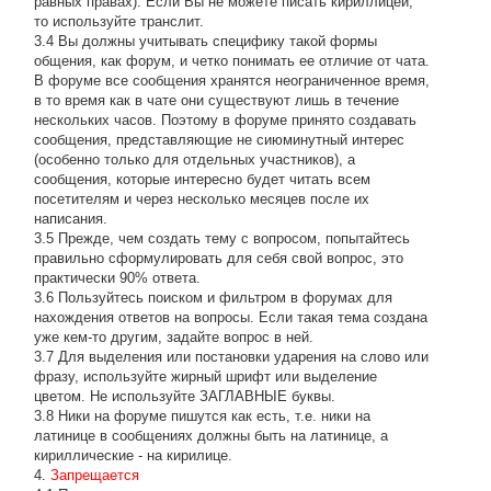
равных правах). Если Вы не можете писать кириллицей,
то используйте транслит.
3.4 Вы должны учитывать специфику такой формы
общения, как форум, и четко понимать ее отличие от чата.
В форуме все сообщения хранятся неограниченное время,
в то время как в чате они существуют лишь в течение
нескольких часов. Поэтому в форуме принято создавать
сообщения, представляющие не сиюминутный интерес
(особенно только для отдельных участников), а
сообщения, которые интересно будет читать всем
посетителям и через несколько месяцев после их
написания.
3.5 Прежде, чем создать тему с вопросом, попытайтесь
правильно сформулировать для себя свой вопрос, это
практически 90% ответа.
3.6 Пользуйтесь поиском и фильтром в форумах для
нахождения ответов на вопросы. Если такая тема создана
уже кем-то другим, задайте вопрос в ней.
3.7 Для выделения или постановки ударения на слово или
фразу, используйте жирный шрифт или выделение
цветом. Не используйте ЗАГЛАВНЫЕ буквы.
3.8 Ники на форуме пишутся как есть, т.е. ники на
латинице в сообщениях должны быть на латинице, а
кириллические - на кирилице.
4.
Запрещается