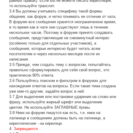
равных правах). Если Вы не можете писать кириллицей,
то используйте транслит.
3.4 Вы должны учитывать специфику такой формы
общения, как форум, и четко понимать ее отличие от чата.
В форуме все сообщения хранятся неограниченное время,
в то время как в чате они существуют лишь в течение
нескольких часов. Поэтому в форуме принято создавать
сообщения, представляющие не сиюминутный интерес
(особенно только для отдельных участников), а
сообщения, которые интересно будет читать всем
посетителям и через несколько месяцев после их
написания.
3.5 Прежде, чем создать тему с вопросом, попытайтесь
правильно сформулировать для себя свой вопрос, это
практически 90% ответа.
3.6 Пользуйтесь поиском и фильтром в форумах для
нахождения ответов на вопросы. Если такая тема создана
уже кем-то другим, задайте вопрос в ней.
3.7 Для выделения или постановки ударения на слово или
фразу, используйте жирный шрифт или выделение
цветом. Не используйте ЗАГЛАВНЫЕ буквы.
3.8 Ники на форуме пишутся как есть, т.е. ники на
латинице в сообщениях должны быть на латинице, а
кириллические - на кирилице.
4.
Запрещается