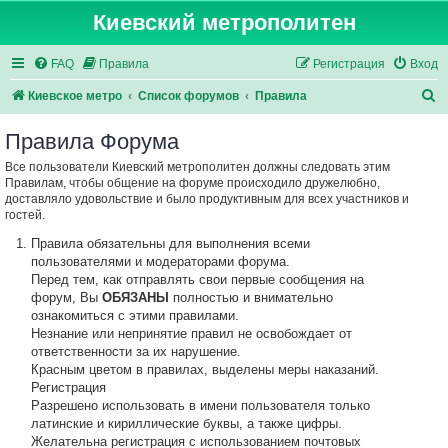
Киевский метрополитен
FAQ
Правила
Регистрация
Вход
П
Киевское метро
Список форумов
Правила
о
Правила Форума
и
Все пользователи Киевский метрополитен должны следовать этим
с
Правилам, чтобы общение на форуме происходило дружелюбно,
к
доставляло удовольствие и было продуктивным для всех участников и
гостей.
Правила обязательны для выполнения всеми
пользователями и модераторами форума.
Перед тем, как отправлять свои первые сообщения на
форум, Вы
ОБЯЗАНЫ
полностью и внимательно
ознакомиться с этими правилами.
Незнание или непринятие правил не освобождает от
ответственности за их нарушение.
Красным цветом в правилах, выделены меры наказаний.
Регистрация
Разрешено использовать в имени пользователя только
латинские и кириллические буквы, а также цифры.
Желательна регистрация с использованием почтовых