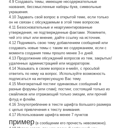
4.9 Создавать темы, имеющие несодержательные
названия, бессмысленные наборы букв, символьные
украшения.
4.10 Задавать свой вопрос в открытой теме, если только
он не связан с обсуждаемым в этой теме вопросом.
4.11 Безосновательные и неаргументированные
утверждения, не подтвержденные фактами. Упомяните,
чей это опыт или мнение, дайте ссылку на источник.
4.12 Поднимать свою тему добавлением сообщений или
создавать новые темы с таким же содержанием, если с
момента создания темы прошло менее 3-х дней.
4.13 Продолжение обсyждений вопросов из тем, закpытых/
удаленных администрацией или модератором.
4.14 Указывать в своем вопросе е-мейл, с просьбой
ответить по нему на вопрос. Используйте возможность
подписаться на интересующую Вас тему.
4.15 Многократный постинг одинаковых сообщений в
разные форумы (или спам); постинг, состоящий только из
смайликов или отражающий только эмоции, или прочий
флуд и флейм.
4.16 Злоупотребление в тексте шрифта большого размера
с целью привлечения к тексту внимания.
4.17 Использование шрифта менее 7 пунктов
пример
(в сообщении его прочесть невозможно).