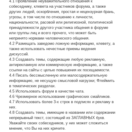
4.1 Проявление неуважительного отношения к
собеседнику, клевета на участников форума, а также
других людей, оскорбления, простая и нецензурная брань,
угрозы, в том числе по отношению к личности,
национальности, расовой или религиозной, политической
принадлежности другого участника общения в форуме
или группы лиц и всего прочего, что может быть
непринято нормами человеческого общения.
4.2 Размещать заведомо ложную информацию, клевету, а
также использовать нечестные приемы ведения
дискуссий.
4.3 Создавать темы, содержащие любую рекламную,
антирекламную или коммерческую информацию, а также
ссылки на сайты с целью повышения их посещаемости.
4.4 Писать бессмысленнyю или малосодеpжательнyю
инфоpмацию, не несущую смысловой нагрузки; Флеймить
в тематических разделах.
4.5 Использовать форум в качестве чата.
4.6 Чрезмерное использование графических смайликов.
4.7 Использовать более 3-х строк в подписях и рекламу в
них.
4.8 Создавать темы, имеющие в названии или содержании
непрерывный текст, состоящий из ЗАГЛАВНЫХ букв.
Уважайте своих собеседников, у них может сложиться
мнение, что Вы на них кричите.