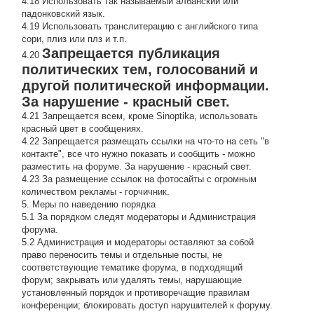
4.18 Использовать так называемый албанский или
падонковский язык.
4.19 Использовать транслитерацию с английского типа
сори, плиз или плз и т.п.
Запрещается публикация
4.20
политических тем, голосований и
другой политической информации.
За нарушение - красный свет.
4.21 Запрещается всем, кроме Sinoptika, использовать
красный цвет в сообщениях.
4.22 Запрещается размещать ссылки на что-то на сеть "в
контакте", все что нужно показать и сообщить - можно
разместить на форуме. За нарушение - красный свет.
4.23 За размещение ссылок на фотосайты с огромным
количеством рекламы - горчичник.
5. Меры по наведению порядка
5.1 За порядком следят модераторы и Администрация
форума.
5.2 Администрация и модераторы оставляют за собой
право переносить темы и отдельные посты, не
соответствующие тематике форума, в подходящий
форум; закрывать или удалять темы, нарушающие
установленный порядок и противоречащие правилам
конференции; блокировать доступ нарушителей к форуму.