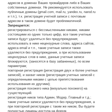
адресов в доменах Ваших провайдеров либо в Ваших
собственных доменах. Не рекомендуется использовать
публичные домены (gmail.com, mail.ru, yandex.ru, narod.ru
и т.п.), т.к. регистрация учетной записи с почтовым
адресом в таком домене будет проблематичной.
Запрещается:
регистрироваться с бессмысленными никами, никами
состоящими из одних только цифр, все такие учетные
записи будут удаляться без предупреждения;
использовать в нике нецензурные слова, адреса сайтов,
адреса email и т.п., такие учетные записи также
удаляются без предупреждения, а при использовании
нецензурных слов в нике, данные учетные записи
блокируются, (заносятся в базу забаненных), по всем
параметрам;
повторная регистрация (регистрация двух и более учетных
записей), и захват ников (регистрация учетных записей с
определенными никами с целью препятствования
использования их другими);
регистрация похожего ника (визуально похожего) на
существующий.
регистрация ников типа Админ, Модер, Главный и т.д.;
такие учетные записи удаляются без предупреждения, а
при повторной регистрации с таким же ником, Вы будете
полностью лишены доступа на форум.