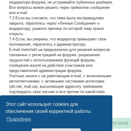
модератора форума, не устраивайте публичных разборок.
Все вопросы можно решить через приватное сообщение
или e-mail.
7.3 Если вы считаете, что тема была несправедливо
закрыта, обратитесь через «Личные Сообщения» к
модератору, укажите причину по которой тему нужно
открыть.
7.4 Если, вы уверены, что модератор превышает свои
полномочия, обратитесь к администратору.
E-mail metro!at!i.ua предназначен для решения вопросов
связанных с регистрацией на форуме, разрешения
трудностей с использованием функций форума,
сообщения жалоб на действия участников или
представителей администрации форума.
Учетные записи с не работающим e-mail, с включенными
автоответчиками, с активными системами антиспама
(ukr.net, mail.ua), высылающие адресату требование
подтвердить свое письмо и все прочие по какой-либо
причине возвращающие нашу подписку обратно, либо
высылающие мусор на адрес администрации, будут
Этот сайт использует cookies для
блокироваться по усмотрению администратора.
#
обеспечения своей корректной работы.
Подробнее
Киевское метро
Список форумов
Часовой пояс:
UTC+03:00