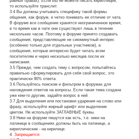
равных правах). Если Вы не можете писать кириллицей,
то используйте транслит.
3.4 Вы должны учитывать специфику такой формы
общения, как форум, и четко понимать ее отличие от чата.
В форуме все сообщения хранятся неограниченное время,
в то время как в чате они существуют лишь в течение
нескольких часов. Поэтому в форуме принято создавать
сообщения, представляющие не сиюминутный интерес
(особенно только для отдельных участников), а
сообщения, которые интересно будет читать всем
посетителям и через несколько месяцев после их
написания.
3.5 Прежде, чем создать тему с вопросом, попытайтесь
правильно сформулировать для себя свой вопрос, это
практически 90% ответа.
3.6 Пользуйтесь поиском и фильтром в форумах для
нахождения ответов на вопросы. Если такая тема создана
уже кем-то другим, задайте вопрос в ней.
3.7 Для выделения или постановки ударения на слово или
фразу, используйте жирный шрифт или выделение
цветом. Не используйте ЗАГЛАВНЫЕ буквы.
3.8 Ники на форуме пишутся как есть, т.е. ники на
латинице в сообщениях должны быть на латинице, а
кириллические - на кирилице.
4.
Запрещается