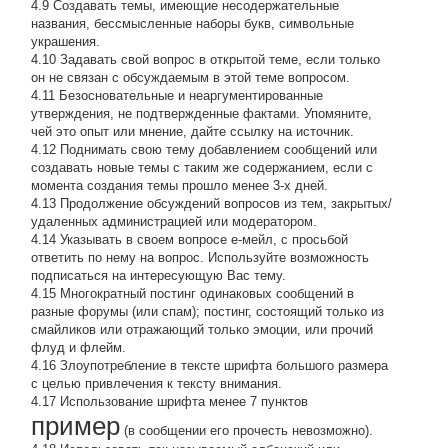
4.9 Создавать темы, имеющие несодержательные
названия, бессмысленные наборы букв, символьные
украшения.
4.10 Задавать свой вопрос в открытой теме, если только
он не связан с обсуждаемым в этой теме вопросом.
4.11 Безосновательные и неаргументированные
утверждения, не подтвержденные фактами. Упомяните,
чей это опыт или мнение, дайте ссылку на источник.
4.12 Поднимать свою тему добавлением сообщений или
создавать новые темы с таким же содержанием, если с
момента создания темы прошло менее 3-х дней.
4.13 Продолжение обсyждений вопросов из тем, закpытых/
удаленных администрацией или модератором.
4.14 Указывать в своем вопросе е-мейл, с просьбой
ответить по нему на вопрос. Используйте возможность
подписаться на интересующую Вас тему.
4.15 Многократный постинг одинаковых сообщений в
разные форумы (или спам); постинг, состоящий только из
смайликов или отражающий только эмоции, или прочий
флуд и флейм.
4.16 Злоупотребление в тексте шрифта большого размера
с целью привлечения к тексту внимания.
4.17 Использование шрифта менее 7 пунктов
пример
(в сообщении его прочесть невозможно).