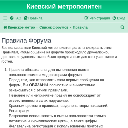
Киевский метрополитен
FAQ
Правила
Регистрация
Вход
П
Киевское метро
Список форумов
Правила
о
Правила Форума
и
Все пользователи Киевский метрополитен должны следовать этим
с
Правилам, чтобы общение на форуме происходило дружелюбно,
к
доставляло удовольствие и было продуктивным для всех участников и
гостей.
Правила обязательны для выполнения всеми
пользователями и модераторами форума.
Перед тем, как отправлять свои первые сообщения на
форум, Вы
ОБЯЗАНЫ
полностью и внимательно
ознакомиться с этими правилами.
Незнание или непринятие правил не освобождает от
ответственности за их нарушение.
Красным цветом в правилах, выделены меры наказаний.
Регистрация
Разрешено использовать в имени пользователя только
латинские и кириллические буквы, а также цифры.
Желательна регистрация с использованием почтовых