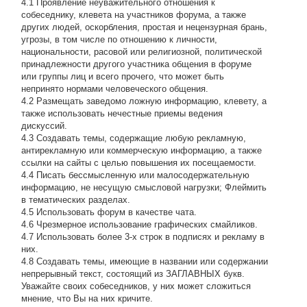
4.1 Проявление неуважительного отношения к
собеседнику, клевета на участников форума, а также
других людей, оскорбления, простая и нецензурная брань,
угрозы, в том числе по отношению к личности,
национальности, расовой или религиозной, политической
принадлежности другого участника общения в форуме
или группы лиц и всего прочего, что может быть
непринято нормами человеческого общения.
4.2 Размещать заведомо ложную информацию, клевету, а
также использовать нечестные приемы ведения
дискуссий.
4.3 Создавать темы, содержащие любую рекламную,
антирекламную или коммерческую информацию, а также
ссылки на сайты с целью повышения их посещаемости.
4.4 Писать бессмысленнyю или малосодеpжательнyю
инфоpмацию, не несущую смысловой нагрузки; Флеймить
в тематических разделах.
4.5 Использовать форум в качестве чата.
4.6 Чрезмерное использование графических смайликов.
4.7 Использовать более 3-х строк в подписях и рекламу в
них.
4.8 Создавать темы, имеющие в названии или содержании
непрерывный текст, состоящий из ЗАГЛАВНЫХ букв.
Уважайте своих собеседников, у них может сложиться
мнение, что Вы на них кричите.