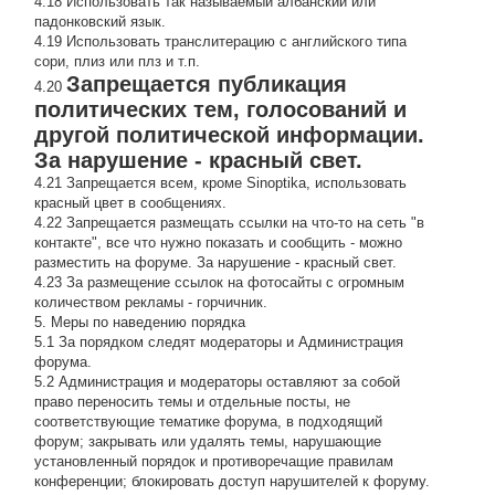
4.18 Использовать так называемый албанский или
падонковский язык.
4.19 Использовать транслитерацию с английского типа
сори, плиз или плз и т.п.
Запрещается публикация
4.20
политических тем, голосований и
другой политической информации.
За нарушение - красный свет.
4.21 Запрещается всем, кроме Sinoptika, использовать
красный цвет в сообщениях.
4.22 Запрещается размещать ссылки на что-то на сеть "в
контакте", все что нужно показать и сообщить - можно
разместить на форуме. За нарушение - красный свет.
4.23 За размещение ссылок на фотосайты с огромным
количеством рекламы - горчичник.
5. Меры по наведению порядка
5.1 За порядком следят модераторы и Администрация
форума.
5.2 Администрация и модераторы оставляют за собой
право переносить темы и отдельные посты, не
соответствующие тематике форума, в подходящий
форум; закрывать или удалять темы, нарушающие
установленный порядок и противоречащие правилам
конференции; блокировать доступ нарушителей к форуму.