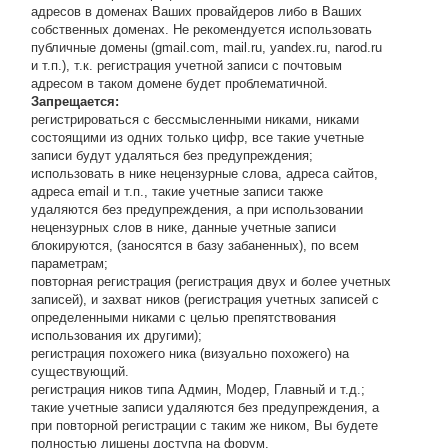
адресов в доменах Ваших провайдеров либо в Ваших
собственных доменах. Не рекомендуется использовать
публичные домены (gmail.com, mail.ru, yandex.ru, narod.ru
и т.п.), т.к. регистрация учетной записи с почтовым
адресом в таком домене будет проблематичной.
Запрещается:
регистрироваться с бессмысленными никами, никами
состоящими из одних только цифр, все такие учетные
записи будут удаляться без предупреждения;
использовать в нике нецензурные слова, адреса сайтов,
адреса email и т.п., такие учетные записи также
удаляются без предупреждения, а при использовании
нецензурных слов в нике, данные учетные записи
блокируются, (заносятся в базу забаненных), по всем
параметрам;
повторная регистрация (регистрация двух и более учетных
записей), и захват ников (регистрация учетных записей с
определенными никами с целью препятствования
использования их другими);
регистрация похожего ника (визуально похожего) на
существующий.
регистрация ников типа Админ, Модер, Главный и т.д.;
такие учетные записи удаляются без предупреждения, а
при повторной регистрации с таким же ником, Вы будете
полностью лишены доступа на форум.