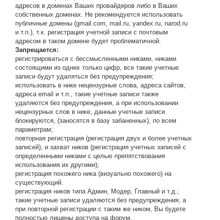
адресов в доменах Ваших провайдеров либо в Ваших
собственных доменах. Не рекомендуется использовать
публичные домены (gmail.com, mail.ru, yandex.ru, narod.ru
и т.п.), т.к. регистрация учетной записи с почтовым
адресом в таком домене будет проблематичной.
Запрещается:
регистрироваться с бессмысленными никами, никами
состоящими из одних только цифр, все такие учетные
записи будут удаляться без предупреждения;
использовать в нике нецензурные слова, адреса сайтов,
адреса email и т.п., такие учетные записи также
удаляются без предупреждения, а при использовании
нецензурных слов в нике, данные учетные записи
блокируются, (заносятся в базу забаненных), по всем
параметрам;
повторная регистрация (регистрация двух и более учетных
записей), и захват ников (регистрация учетных записей с
определенными никами с целью препятствования
использования их другими);
регистрация похожего ника (визуально похожего) на
существующий.
регистрация ников типа Админ, Модер, Главный и т.д.;
такие учетные записи удаляются без предупреждения, а
при повторной регистрации с таким же ником, Вы будете
полностью лишены доступа на форум.