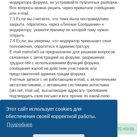
модератора форума, не устраивайте публичных разборок.
Все вопросы можно решить через приватное сообщение
или e-mail.
7.3 Если вы считаете, что тема была несправедливо
закрыта, обратитесь через «Личные Сообщения» к
модератору, укажите причину по которой тему нужно
открыть.
7.4 Если, вы уверены, что модератор превышает свои
полномочия, обратитесь к администратору.
E-mail metro!at!i.ua предназначен для решения вопросов
связанных с регистрацией на форуме, разрешения
трудностей с использованием функций форума,
сообщения жалоб на действия участников или
представителей администрации форума.
Учетные записи с не работающим e-mail, с включенными
автоответчиками, с активными системами антиспама
(ukr.net, mail.ua), высылающие адресату требование
подтвердить свое письмо и все прочие по какой-либо
причине возвращающие нашу подписку обратно, либо
высылающие мусор на адрес администрации, будут
Этот сайт использует cookies для
блокироваться по усмотрению администратора.
#
обеспечения своей корректной работы.
Подробнее
Киевское метро
Список форумов
Часовой пояс:
UTC+03:00