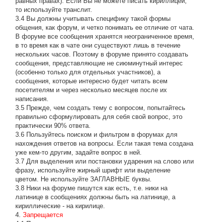
равных правах). Если Вы не можете писать кириллицей,
то используйте транслит.
3.4 Вы должны учитывать специфику такой формы
общения, как форум, и четко понимать ее отличие от чата.
В форуме все сообщения хранятся неограниченное время,
в то время как в чате они существуют лишь в течение
нескольких часов. Поэтому в форуме принято создавать
сообщения, представляющие не сиюминутный интерес
(особенно только для отдельных участников), а
сообщения, которые интересно будет читать всем
посетителям и через несколько месяцев после их
написания.
3.5 Прежде, чем создать тему с вопросом, попытайтесь
правильно сформулировать для себя свой вопрос, это
практически 90% ответа.
3.6 Пользуйтесь поиском и фильтром в форумах для
нахождения ответов на вопросы. Если такая тема создана
уже кем-то другим, задайте вопрос в ней.
3.7 Для выделения или постановки ударения на слово или
фразу, используйте жирный шрифт или выделение
цветом. Не используйте ЗАГЛАВНЫЕ буквы.
3.8 Ники на форуме пишутся как есть, т.е. ники на
латинице в сообщениях должны быть на латинице, а
кириллические - на кирилице.
4.
Запрещается