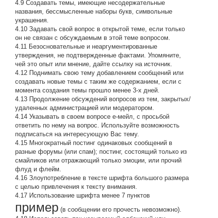
4.9 Создавать темы, имеющие несодержательные
названия, бессмысленные наборы букв, символьные
украшения.
4.10 Задавать свой вопрос в открытой теме, если только
он не связан с обсуждаемым в этой теме вопросом.
4.11 Безосновательные и неаргументированные
утверждения, не подтвержденные фактами. Упомяните,
чей это опыт или мнение, дайте ссылку на источник.
4.12 Поднимать свою тему добавлением сообщений или
создавать новые темы с таким же содержанием, если с
момента создания темы прошло менее 3-х дней.
4.13 Продолжение обсyждений вопросов из тем, закpытых/
удаленных администрацией или модератором.
4.14 Указывать в своем вопросе е-мейл, с просьбой
ответить по нему на вопрос. Используйте возможность
подписаться на интересующую Вас тему.
4.15 Многократный постинг одинаковых сообщений в
разные форумы (или спам); постинг, состоящий только из
смайликов или отражающий только эмоции, или прочий
флуд и флейм.
4.16 Злоупотребление в тексте шрифта большого размера
с целью привлечения к тексту внимания.
4.17 Использование шрифта менее 7 пунктов
пример
(в сообщении его прочесть невозможно).