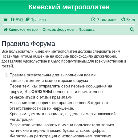
Киевский метрополитен
FAQ
Правила
Регистрация
Вход
П
Киевское метро
Список форумов
Правила
о
Правила Форума
и
Все пользователи Киевский метрополитен должны следовать этим
с
Правилам, чтобы общение на форуме происходило дружелюбно,
к
доставляло удовольствие и было продуктивным для всех участников и
гостей.
Правила обязательны для выполнения всеми
пользователями и модераторами форума.
Перед тем, как отправлять свои первые сообщения на
форум, Вы
ОБЯЗАНЫ
полностью и внимательно
ознакомиться с этими правилами.
Незнание или непринятие правил не освобождает от
ответственности за их нарушение.
Красным цветом в правилах, выделены меры наказаний.
Регистрация
Разрешено использовать в имени пользователя только
латинские и кириллические буквы, а также цифры.
Желательна регистрация с использованием почтовых