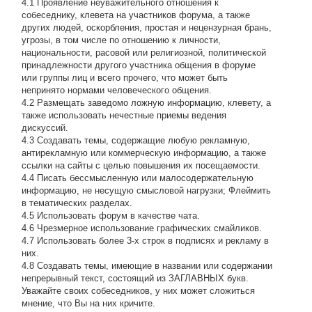
4.1 Проявление неуважительного отношения к
собеседнику, клевета на участников форума, а также
других людей, оскорбления, простая и нецензурная брань,
угрозы, в том числе по отношению к личности,
национальности, расовой или религиозной, политической
принадлежности другого участника общения в форуме
или группы лиц и всего прочего, что может быть
непринято нормами человеческого общения.
4.2 Размещать заведомо ложную информацию, клевету, а
также использовать нечестные приемы ведения
дискуссий.
4.3 Создавать темы, содержащие любую рекламную,
антирекламную или коммерческую информацию, а также
ссылки на сайты с целью повышения их посещаемости.
4.4 Писать бессмысленнyю или малосодеpжательнyю
инфоpмацию, не несущую смысловой нагрузки; Флеймить
в тематических разделах.
4.5 Использовать форум в качестве чата.
4.6 Чрезмерное использование графических смайликов.
4.7 Использовать более 3-х строк в подписях и рекламу в
них.
4.8 Создавать темы, имеющие в названии или содержании
непрерывный текст, состоящий из ЗАГЛАВНЫХ букв.
Уважайте своих собеседников, у них может сложиться
мнение, что Вы на них кричите.