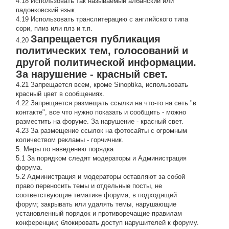
4.18 Использовать так называемый албанский или
падонковский язык.
4.19 Использовать транслитерацию с английского типа
сори, плиз или плз и т.п.
Запрещается публикация
4.20
политических тем, голосований и
другой политической информации.
За нарушение - красный свет.
4.21 Запрещается всем, кроме Sinoptika, использовать
красный цвет в сообщениях.
4.22 Запрещается размещать ссылки на что-то на сеть "в
контакте", все что нужно показать и сообщить - можно
разместить на форуме. За нарушение - красный свет.
4.23 За размещение ссылок на фотосайты с огромным
количеством рекламы - горчичник.
5. Меры по наведению порядка
5.1 За порядком следят модераторы и Администрация
форума.
5.2 Администрация и модераторы оставляют за собой
право переносить темы и отдельные посты, не
соответствующие тематике форума, в подходящий
форум; закрывать или удалять темы, нарушающие
установленный порядок и противоречащие правилам
конференции; блокировать доступ нарушителей к форуму.