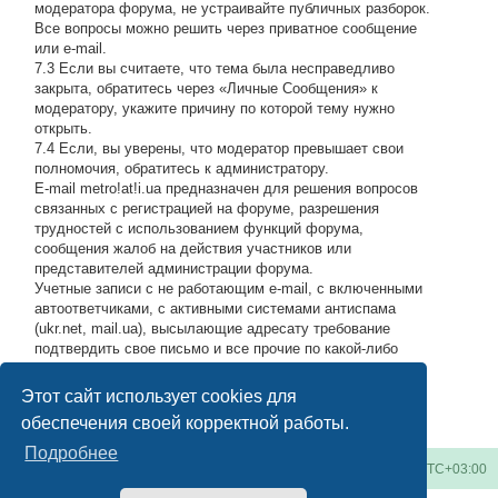
модератора форума, не устраивайте публичных разборок.
Все вопросы можно решить через приватное сообщение
или e-mail.
7.3 Если вы считаете, что тема была несправедливо
закрыта, обратитесь через «Личные Сообщения» к
модератору, укажите причину по которой тему нужно
открыть.
7.4 Если, вы уверены, что модератор превышает свои
полномочия, обратитесь к администратору.
E-mail metro!at!i.ua предназначен для решения вопросов
связанных с регистрацией на форуме, разрешения
трудностей с использованием функций форума,
сообщения жалоб на действия участников или
представителей администрации форума.
Учетные записи с не работающим e-mail, с включенными
автоответчиками, с активными системами антиспама
(ukr.net, mail.ua), высылающие адресату требование
подтвердить свое письмо и все прочие по какой-либо
причине возвращающие нашу подписку обратно, либо
высылающие мусор на адрес администрации, будут
Этот сайт использует cookies для
блокироваться по усмотрению администратора.
#
обеспечения своей корректной работы.
Подробнее
Киевское метро
Список форумов
Часовой пояс:
UTC+03:00