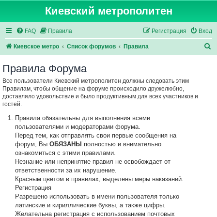
Киевский метрополитен
FAQ
Правила
Регистрация
Вход
П
Киевское метро
Список форумов
Правила
о
Правила Форума
и
Все пользователи Киевский метрополитен должны следовать этим
с
Правилам, чтобы общение на форуме происходило дружелюбно,
к
доставляло удовольствие и было продуктивным для всех участников и
гостей.
Правила обязательны для выполнения всеми
пользователями и модераторами форума.
Перед тем, как отправлять свои первые сообщения на
форум, Вы
ОБЯЗАНЫ
полностью и внимательно
ознакомиться с этими правилами.
Незнание или непринятие правил не освобождает от
ответственности за их нарушение.
Красным цветом в правилах, выделены меры наказаний.
Регистрация
Разрешено использовать в имени пользователя только
латинские и кириллические буквы, а также цифры.
Желательна регистрация с использованием почтовых