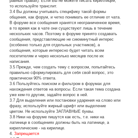
равных правах). Если Вы не можете писать кириллицей,
то используйте транслит.
3.4 Вы должны учитывать специфику такой формы
общения, как форум, и четко понимать ее отличие от чата.
В форуме все сообщения хранятся неограниченное время,
в то время как в чате они существуют лишь в течение
нескольких часов. Поэтому в форуме принято создавать
сообщения, представляющие не сиюминутный интерес
(особенно только для отдельных участников), а
сообщения, которые интересно будет читать всем
посетителям и через несколько месяцев после их
написания.
3.5 Прежде, чем создать тему с вопросом, попытайтесь
правильно сформулировать для себя свой вопрос, это
практически 90% ответа.
3.6 Пользуйтесь поиском и фильтром в форумах для
нахождения ответов на вопросы. Если такая тема создана
уже кем-то другим, задайте вопрос в ней.
3.7 Для выделения или постановки ударения на слово или
фразу, используйте жирный шрифт или выделение
цветом. Не используйте ЗАГЛАВНЫЕ буквы.
3.8 Ники на форуме пишутся как есть, т.е. ники на
латинице в сообщениях должны быть на латинице, а
кириллические - на кирилице.
4.
Запрещается