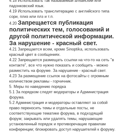
4.18 Использовать так называемый албанский или
падонковский язык.
4.19 Использовать транслитерацию с английского типа
сори, плиз или плз и т.п.
Запрещается публикация
4.20
политических тем, голосований и
другой политической информации.
За нарушение - красный свет.
4.21 Запрещается всем, кроме Sinoptika, использовать
красный цвет в сообщениях.
4.22 Запрещается размещать ссылки на что-то на сеть "в
контакте", все что нужно показать и сообщить - можно
разместить на форуме. За нарушение - красный свет.
4.23 За размещение ссылок на фотосайты с огромным
количеством рекламы - горчичник.
5. Меры по наведению порядка
5.1 За порядком следят модераторы и Администрация
форума.
5.2 Администрация и модераторы оставляют за собой
право переносить темы и отдельные посты, не
соответствующие тематике форума, в подходящий
форум; закрывать или удалять темы, нарушающие
установленный порядок и противоречащие правилам
конференции; блокировать доступ нарушителей к форуму.