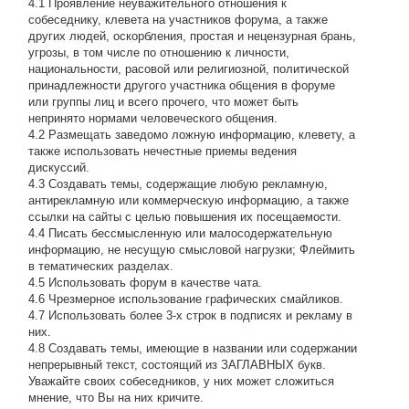
4.1 Проявление неуважительного отношения к
собеседнику, клевета на участников форума, а также
других людей, оскорбления, простая и нецензурная брань,
угрозы, в том числе по отношению к личности,
национальности, расовой или религиозной, политической
принадлежности другого участника общения в форуме
или группы лиц и всего прочего, что может быть
непринято нормами человеческого общения.
4.2 Размещать заведомо ложную информацию, клевету, а
также использовать нечестные приемы ведения
дискуссий.
4.3 Создавать темы, содержащие любую рекламную,
антирекламную или коммерческую информацию, а также
ссылки на сайты с целью повышения их посещаемости.
4.4 Писать бессмысленнyю или малосодеpжательнyю
инфоpмацию, не несущую смысловой нагрузки; Флеймить
в тематических разделах.
4.5 Использовать форум в качестве чата.
4.6 Чрезмерное использование графических смайликов.
4.7 Использовать более 3-х строк в подписях и рекламу в
них.
4.8 Создавать темы, имеющие в названии или содержании
непрерывный текст, состоящий из ЗАГЛАВНЫХ букв.
Уважайте своих собеседников, у них может сложиться
мнение, что Вы на них кричите.