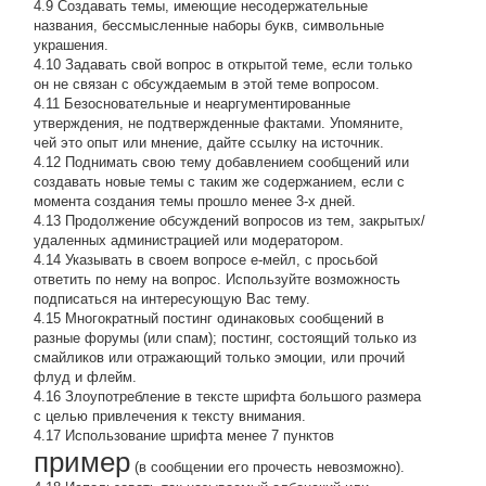
4.9 Создавать темы, имеющие несодержательные
названия, бессмысленные наборы букв, символьные
украшения.
4.10 Задавать свой вопрос в открытой теме, если только
он не связан с обсуждаемым в этой теме вопросом.
4.11 Безосновательные и неаргументированные
утверждения, не подтвержденные фактами. Упомяните,
чей это опыт или мнение, дайте ссылку на источник.
4.12 Поднимать свою тему добавлением сообщений или
создавать новые темы с таким же содержанием, если с
момента создания темы прошло менее 3-х дней.
4.13 Продолжение обсyждений вопросов из тем, закpытых/
удаленных администрацией или модератором.
4.14 Указывать в своем вопросе е-мейл, с просьбой
ответить по нему на вопрос. Используйте возможность
подписаться на интересующую Вас тему.
4.15 Многократный постинг одинаковых сообщений в
разные форумы (или спам); постинг, состоящий только из
смайликов или отражающий только эмоции, или прочий
флуд и флейм.
4.16 Злоупотребление в тексте шрифта большого размера
с целью привлечения к тексту внимания.
4.17 Использование шрифта менее 7 пунктов
пример
(в сообщении его прочесть невозможно).