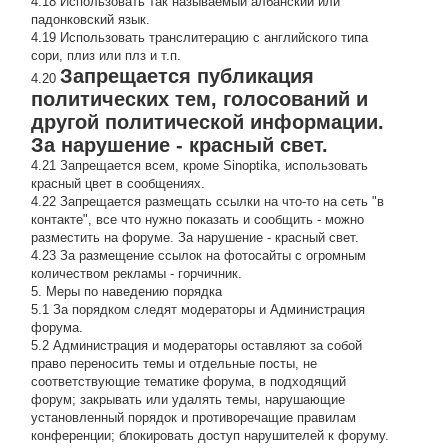
4.18 Использовать так называемый албанский или
падонковский язык.
4.19 Использовать транслитерацию с английского типа
сори, плиз или плз и т.п.
Запрещается публикация
4.20
политических тем, голосований и
другой политической информации.
За нарушение - красный свет.
4.21 Запрещается всем, кроме Sinoptika, использовать
красный цвет в сообщениях.
4.22 Запрещается размещать ссылки на что-то на сеть "в
контакте", все что нужно показать и сообщить - можно
разместить на форуме. За нарушение - красный свет.
4.23 За размещение ссылок на фотосайты с огромным
количеством рекламы - горчичник.
5. Меры по наведению порядка
5.1 За порядком следят модераторы и Администрация
форума.
5.2 Администрация и модераторы оставляют за собой
право переносить темы и отдельные посты, не
соответствующие тематике форума, в подходящий
форум; закрывать или удалять темы, нарушающие
установленный порядок и противоречащие правилам
конференции; блокировать доступ нарушителей к форуму.