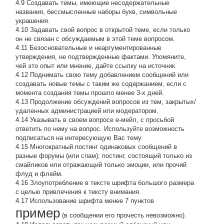
4.9 Создавать темы, имеющие несодержательные
названия, бессмысленные наборы букв, символьные
украшения.
4.10 Задавать свой вопрос в открытой теме, если только
он не связан с обсуждаемым в этой теме вопросом.
4.11 Безосновательные и неаргументированные
утверждения, не подтвержденные фактами. Упомяните,
чей это опыт или мнение, дайте ссылку на источник.
4.12 Поднимать свою тему добавлением сообщений или
создавать новые темы с таким же содержанием, если с
момента создания темы прошло менее 3-х дней.
4.13 Продолжение обсyждений вопросов из тем, закpытых/
удаленных администрацией или модератором.
4.14 Указывать в своем вопросе е-мейл, с просьбой
ответить по нему на вопрос. Используйте возможность
подписаться на интересующую Вас тему.
4.15 Многократный постинг одинаковых сообщений в
разные форумы (или спам); постинг, состоящий только из
смайликов или отражающий только эмоции, или прочий
флуд и флейм.
4.16 Злоупотребление в тексте шрифта большого размера
с целью привлечения к тексту внимания.
4.17 Использование шрифта менее 7 пунктов
пример
(в сообщении его прочесть невозможно).