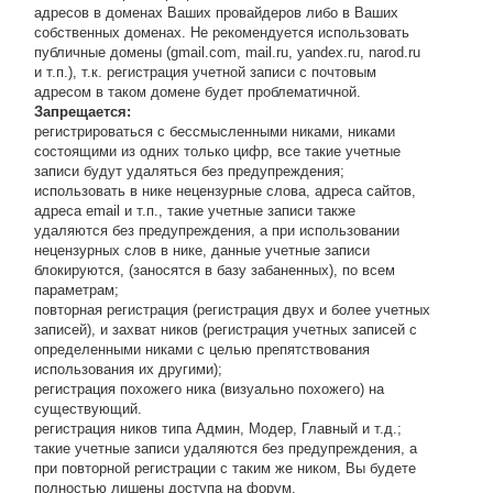
адресов в доменах Ваших провайдеров либо в Ваших
собственных доменах. Не рекомендуется использовать
публичные домены (gmail.com, mail.ru, yandex.ru, narod.ru
и т.п.), т.к. регистрация учетной записи с почтовым
адресом в таком домене будет проблематичной.
Запрещается:
регистрироваться с бессмысленными никами, никами
состоящими из одних только цифр, все такие учетные
записи будут удаляться без предупреждения;
использовать в нике нецензурные слова, адреса сайтов,
адреса email и т.п., такие учетные записи также
удаляются без предупреждения, а при использовании
нецензурных слов в нике, данные учетные записи
блокируются, (заносятся в базу забаненных), по всем
параметрам;
повторная регистрация (регистрация двух и более учетных
записей), и захват ников (регистрация учетных записей с
определенными никами с целью препятствования
использования их другими);
регистрация похожего ника (визуально похожего) на
существующий.
регистрация ников типа Админ, Модер, Главный и т.д.;
такие учетные записи удаляются без предупреждения, а
при повторной регистрации с таким же ником, Вы будете
полностью лишены доступа на форум.