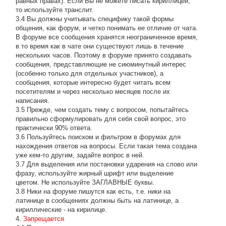
равных правах). Если Вы не можете писать кириллицей,
то используйте транслит.
3.4 Вы должны учитывать специфику такой формы
общения, как форум, и четко понимать ее отличие от чата.
В форуме все сообщения хранятся неограниченное время,
в то время как в чате они существуют лишь в течение
нескольких часов. Поэтому в форуме принято создавать
сообщения, представляющие не сиюминутный интерес
(особенно только для отдельных участников), а
сообщения, которые интересно будет читать всем
посетителям и через несколько месяцев после их
написания.
3.5 Прежде, чем создать тему с вопросом, попытайтесь
правильно сформулировать для себя свой вопрос, это
практически 90% ответа.
3.6 Пользуйтесь поиском и фильтром в форумах для
нахождения ответов на вопросы. Если такая тема создана
уже кем-то другим, задайте вопрос в ней.
3.7 Для выделения или постановки ударения на слово или
фразу, используйте жирный шрифт или выделение
цветом. Не используйте ЗАГЛАВНЫЕ буквы.
3.8 Ники на форуме пишутся как есть, т.е. ники на
латинице в сообщениях должны быть на латинице, а
кириллические - на кирилице.
4.
Запрещается