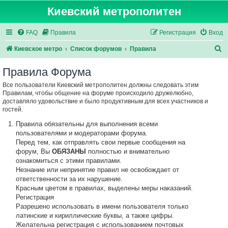
Киевский метрополитен
FAQ
Правила
Регистрация
Вход
П
Киевское метро
Список форумов
Правила
о
Правила Форума
и
Все пользователи Киевский метрополитен должны следовать этим
с
Правилам, чтобы общение на форуме происходило дружелюбно,
к
доставляло удовольствие и было продуктивным для всех участников и
гостей.
Правила обязательны для выполнения всеми
пользователями и модераторами форума.
Перед тем, как отправлять свои первые сообщения на
форум, Вы
ОБЯЗАНЫ
полностью и внимательно
ознакомиться с этими правилами.
Незнание или непринятие правил не освобождает от
ответственности за их нарушение.
Красным цветом в правилах, выделены меры наказаний.
Регистрация
Разрешено использовать в имени пользователя только
латинские и кириллические буквы, а также цифры.
Желательна регистрация с использованием почтовых