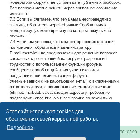
модератора форума, не устраивайте публичных разборок.
Все вопросы можно решить через приватное сообщение
или e-mail.
7.3 Если вы считаете, что тема была несправедливо
закрыта, обратитесь через «Личные Сообщения» к
модератору, укажите причину по которой тему нужно
открыть.
7.4 Если, вы уверены, что модератор превышает свои
полномочия, обратитесь к администратору.
E-mail metro!at!i.ua предназначен для решения вопросов
связанных с регистрацией на форуме, разрешения
трудностей с использованием функций форума,
сообщения жалоб на действия участников или
представителей администрации форума.
Учетные записи с не работающим e-mail, с включенными
автоответчиками, с активными системами антиспама
(ukr.net, mail.ua), высылающие адресату требование
подтвердить свое письмо и все прочие по какой-либо
причине возвращающие нашу подписку обратно, либо
высылающие мусор на адрес администрации, будут
Этот сайт использует cookies для
блокироваться по усмотрению администратора.
#
обеспечения своей корректной работы.
Подробнее
Киевское метро
Список форумов
Часовой пояс:
UTC+03:00