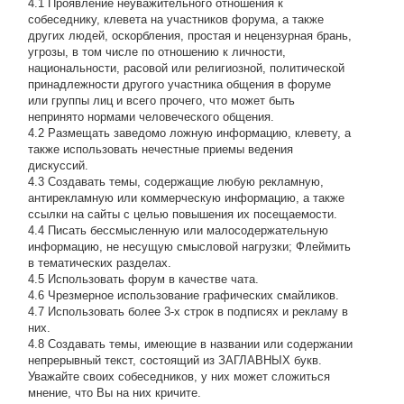
4.1 Проявление неуважительного отношения к
собеседнику, клевета на участников форума, а также
других людей, оскорбления, простая и нецензурная брань,
угрозы, в том числе по отношению к личности,
национальности, расовой или религиозной, политической
принадлежности другого участника общения в форуме
или группы лиц и всего прочего, что может быть
непринято нормами человеческого общения.
4.2 Размещать заведомо ложную информацию, клевету, а
также использовать нечестные приемы ведения
дискуссий.
4.3 Создавать темы, содержащие любую рекламную,
антирекламную или коммерческую информацию, а также
ссылки на сайты с целью повышения их посещаемости.
4.4 Писать бессмысленнyю или малосодеpжательнyю
инфоpмацию, не несущую смысловой нагрузки; Флеймить
в тематических разделах.
4.5 Использовать форум в качестве чата.
4.6 Чрезмерное использование графических смайликов.
4.7 Использовать более 3-х строк в подписях и рекламу в
них.
4.8 Создавать темы, имеющие в названии или содержании
непрерывный текст, состоящий из ЗАГЛАВНЫХ букв.
Уважайте своих собеседников, у них может сложиться
мнение, что Вы на них кричите.