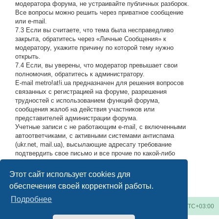
модератора форума, не устраивайте публичных разборок.
Все вопросы можно решить через приватное сообщение
или e-mail.
7.3 Если вы считаете, что тема была несправедливо
закрыта, обратитесь через «Личные Сообщения» к
модератору, укажите причину по которой тему нужно
открыть.
7.4 Если, вы уверены, что модератор превышает свои
полномочия, обратитесь к администратору.
E-mail metro!at!i.ua предназначен для решения вопросов
связанных с регистрацией на форуме, разрешения
трудностей с использованием функций форума,
сообщения жалоб на действия участников или
представителей администрации форума.
Учетные записи с не работающим e-mail, с включенными
автоответчиками, с активными системами антиспама
(ukr.net, mail.ua), высылающие адресату требование
подтвердить свое письмо и все прочие по какой-либо
причине возвращающие нашу подписку обратно, либо
высылающие мусор на адрес администрации, будут
Этот сайт использует cookies для
блокироваться по усмотрению администратора.
#
обеспечения своей корректной работы.
Подробнее
Киевское метро
Список форумов
Часовой пояс:
UTC+03:00