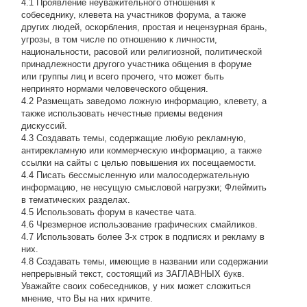
4.1 Проявление неуважительного отношения к
собеседнику, клевета на участников форума, а также
других людей, оскорбления, простая и нецензурная брань,
угрозы, в том числе по отношению к личности,
национальности, расовой или религиозной, политической
принадлежности другого участника общения в форуме
или группы лиц и всего прочего, что может быть
непринято нормами человеческого общения.
4.2 Размещать заведомо ложную информацию, клевету, а
также использовать нечестные приемы ведения
дискуссий.
4.3 Создавать темы, содержащие любую рекламную,
антирекламную или коммерческую информацию, а также
ссылки на сайты с целью повышения их посещаемости.
4.4 Писать бессмысленнyю или малосодеpжательнyю
инфоpмацию, не несущую смысловой нагрузки; Флеймить
в тематических разделах.
4.5 Использовать форум в качестве чата.
4.6 Чрезмерное использование графических смайликов.
4.7 Использовать более 3-х строк в подписях и рекламу в
них.
4.8 Создавать темы, имеющие в названии или содержании
непрерывный текст, состоящий из ЗАГЛАВНЫХ букв.
Уважайте своих собеседников, у них может сложиться
мнение, что Вы на них кричите.