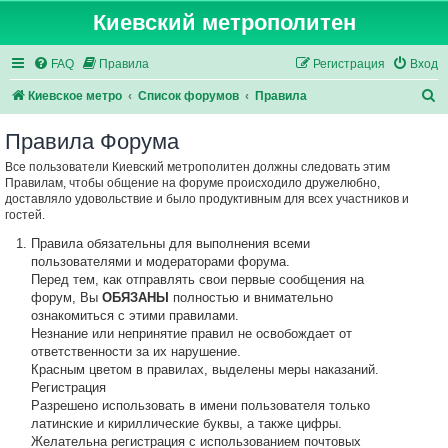
Киевский метрополитен
FAQ
Правила
Регистрация
Вход
П
Киевское метро
Список форумов
Правила
о
Правила Форума
и
Все пользователи Киевский метрополитен должны следовать этим
с
Правилам, чтобы общение на форуме происходило дружелюбно,
к
доставляло удовольствие и было продуктивным для всех участников и
гостей.
Правила обязательны для выполнения всеми
пользователями и модераторами форума.
Перед тем, как отправлять свои первые сообщения на
форум, Вы
ОБЯЗАНЫ
полностью и внимательно
ознакомиться с этими правилами.
Незнание или непринятие правил не освобождает от
ответственности за их нарушение.
Красным цветом в правилах, выделены меры наказаний.
Регистрация
Разрешено использовать в имени пользователя только
латинские и кириллические буквы, а также цифры.
Желательна регистрация с использованием почтовых