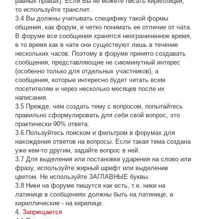
равных правах). Если Вы не можете писать кириллицей,
то используйте транслит.
3.4 Вы должны учитывать специфику такой формы
общения, как форум, и четко понимать ее отличие от чата.
В форуме все сообщения хранятся неограниченное время,
в то время как в чате они существуют лишь в течение
нескольких часов. Поэтому в форуме принято создавать
сообщения, представляющие не сиюминутный интерес
(особенно только для отдельных участников), а
сообщения, которые интересно будет читать всем
посетителям и через несколько месяцев после их
написания.
3.5 Прежде, чем создать тему с вопросом, попытайтесь
правильно сформулировать для себя свой вопрос, это
практически 90% ответа.
3.6 Пользуйтесь поиском и фильтром в форумах для
нахождения ответов на вопросы. Если такая тема создана
уже кем-то другим, задайте вопрос в ней.
3.7 Для выделения или постановки ударения на слово или
фразу, используйте жирный шрифт или выделение
цветом. Не используйте ЗАГЛАВНЫЕ буквы.
3.8 Ники на форуме пишутся как есть, т.е. ники на
латинице в сообщениях должны быть на латинице, а
кириллические - на кирилице.
4.
Запрещается