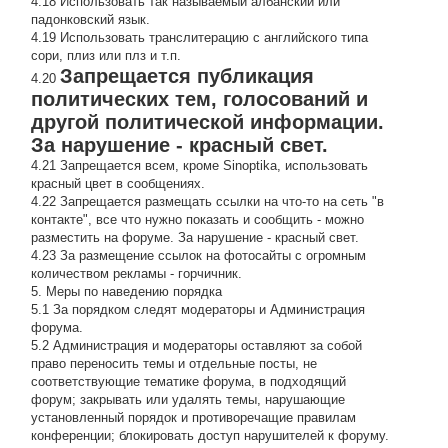
4.18 Использовать так называемый албанский или
падонковский язык.
4.19 Использовать транслитерацию с английского типа
сори, плиз или плз и т.п.
Запрещается публикация
4.20
политических тем, голосований и
другой политической информации.
За нарушение - красный свет.
4.21 Запрещается всем, кроме Sinoptika, использовать
красный цвет в сообщениях.
4.22 Запрещается размещать ссылки на что-то на сеть "в
контакте", все что нужно показать и сообщить - можно
разместить на форуме. За нарушение - красный свет.
4.23 За размещение ссылок на фотосайты с огромным
количеством рекламы - горчичник.
5. Меры по наведению порядка
5.1 За порядком следят модераторы и Администрация
форума.
5.2 Администрация и модераторы оставляют за собой
право переносить темы и отдельные посты, не
соответствующие тематике форума, в подходящий
форум; закрывать или удалять темы, нарушающие
установленный порядок и противоречащие правилам
конференции; блокировать доступ нарушителей к форуму.