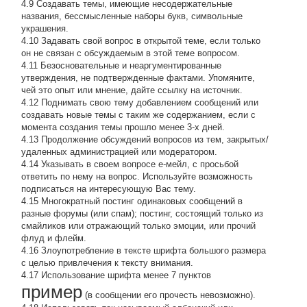
4.9 Создавать темы, имеющие несодержательные
названия, бессмысленные наборы букв, символьные
украшения.
4.10 Задавать свой вопрос в открытой теме, если только
он не связан с обсуждаемым в этой теме вопросом.
4.11 Безосновательные и неаргументированные
утверждения, не подтвержденные фактами. Упомяните,
чей это опыт или мнение, дайте ссылку на источник.
4.12 Поднимать свою тему добавлением сообщений или
создавать новые темы с таким же содержанием, если с
момента создания темы прошло менее 3-х дней.
4.13 Продолжение обсyждений вопросов из тем, закpытых/
удаленных администрацией или модератором.
4.14 Указывать в своем вопросе е-мейл, с просьбой
ответить по нему на вопрос. Используйте возможность
подписаться на интересующую Вас тему.
4.15 Многократный постинг одинаковых сообщений в
разные форумы (или спам); постинг, состоящий только из
смайликов или отражающий только эмоции, или прочий
флуд и флейм.
4.16 Злоупотребление в тексте шрифта большого размера
с целью привлечения к тексту внимания.
4.17 Использование шрифта менее 7 пунктов
пример
(в сообщении его прочесть невозможно).