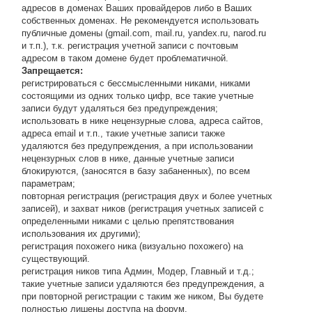
адресов в доменах Ваших провайдеров либо в Ваших
собственных доменах. Не рекомендуется использовать
публичные домены (gmail.com, mail.ru, yandex.ru, narod.ru
и т.п.), т.к. регистрация учетной записи с почтовым
адресом в таком домене будет проблематичной.
Запрещается:
регистрироваться с бессмысленными никами, никами
состоящими из одних только цифр, все такие учетные
записи будут удаляться без предупреждения;
использовать в нике нецензурные слова, адреса сайтов,
адреса email и т.п., такие учетные записи также
удаляются без предупреждения, а при использовании
нецензурных слов в нике, данные учетные записи
блокируются, (заносятся в базу забаненных), по всем
параметрам;
повторная регистрация (регистрация двух и более учетных
записей), и захват ников (регистрация учетных записей с
определенными никами с целью препятствования
использования их другими);
регистрация похожего ника (визуально похожего) на
существующий.
регистрация ников типа Админ, Модер, Главный и т.д.;
такие учетные записи удаляются без предупреждения, а
при повторной регистрации с таким же ником, Вы будете
полностью лишены доступа на форум.