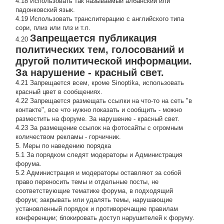
4.18 Использовать так называемый албанский или
падонковский язык.
4.19 Использовать транслитерацию с английского типа
сори, плиз или плз и т.п.
Запрещается публикация
4.20
политических тем, голосований и
другой политической информации.
За нарушение - красный свет.
4.21 Запрещается всем, кроме Sinoptika, использовать
красный цвет в сообщениях.
4.22 Запрещается размещать ссылки на что-то на сеть "в
контакте", все что нужно показать и сообщить - можно
разместить на форуме. За нарушение - красный свет.
4.23 За размещение ссылок на фотосайты с огромным
количеством рекламы - горчичник.
5. Меры по наведению порядка
5.1 За порядком следят модераторы и Администрация
форума.
5.2 Администрация и модераторы оставляют за собой
право переносить темы и отдельные посты, не
соответствующие тематике форума, в подходящий
форум; закрывать или удалять темы, нарушающие
установленный порядок и противоречащие правилам
конференции; блокировать доступ нарушителей к форуму.