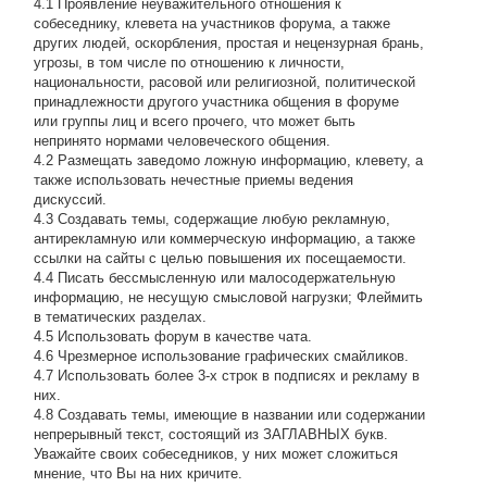
4.1 Проявление неуважительного отношения к
собеседнику, клевета на участников форума, а также
других людей, оскорбления, простая и нецензурная брань,
угрозы, в том числе по отношению к личности,
национальности, расовой или религиозной, политической
принадлежности другого участника общения в форуме
или группы лиц и всего прочего, что может быть
непринято нормами человеческого общения.
4.2 Размещать заведомо ложную информацию, клевету, а
также использовать нечестные приемы ведения
дискуссий.
4.3 Создавать темы, содержащие любую рекламную,
антирекламную или коммерческую информацию, а также
ссылки на сайты с целью повышения их посещаемости.
4.4 Писать бессмысленнyю или малосодеpжательнyю
инфоpмацию, не несущую смысловой нагрузки; Флеймить
в тематических разделах.
4.5 Использовать форум в качестве чата.
4.6 Чрезмерное использование графических смайликов.
4.7 Использовать более 3-х строк в подписях и рекламу в
них.
4.8 Создавать темы, имеющие в названии или содержании
непрерывный текст, состоящий из ЗАГЛАВНЫХ букв.
Уважайте своих собеседников, у них может сложиться
мнение, что Вы на них кричите.