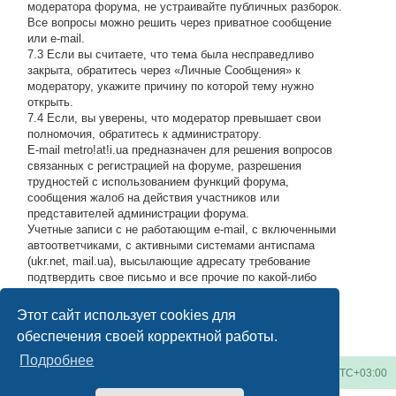
модератора форума, не устраивайте публичных разборок.
Все вопросы можно решить через приватное сообщение
или e-mail.
7.3 Если вы считаете, что тема была несправедливо
закрыта, обратитесь через «Личные Сообщения» к
модератору, укажите причину по которой тему нужно
открыть.
7.4 Если, вы уверены, что модератор превышает свои
полномочия, обратитесь к администратору.
E-mail metro!at!i.ua предназначен для решения вопросов
связанных с регистрацией на форуме, разрешения
трудностей с использованием функций форума,
сообщения жалоб на действия участников или
представителей администрации форума.
Учетные записи с не работающим e-mail, с включенными
автоответчиками, с активными системами антиспама
(ukr.net, mail.ua), высылающие адресату требование
подтвердить свое письмо и все прочие по какой-либо
причине возвращающие нашу подписку обратно, либо
высылающие мусор на адрес администрации, будут
Этот сайт использует cookies для
блокироваться по усмотрению администратора.
#
обеспечения своей корректной работы.
Подробнее
Киевское метро
Список форумов
Часовой пояс:
UTC+03:00