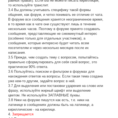
равных правах). Если Вы не можете писать кириллицей,
то используйте транслит.
3.4 Вы должны учитывать специфику такой формы
общения, как форум, и четко понимать ее отличие от чата.
В форуме все сообщения хранятся неограниченное время,
в то время как в чате они существуют лишь в течение
нескольких часов. Поэтому в форуме принято создавать
сообщения, представляющие не сиюминутный интерес
(особенно только для отдельных участников), а
сообщения, которые интересно будет читать всем
посетителям и через несколько месяцев после их
написания.
3.5 Прежде, чем создать тему с вопросом, попытайтесь
правильно сформулировать для себя свой вопрос, это
практически 90% ответа.
3.6 Пользуйтесь поиском и фильтром в форумах для
нахождения ответов на вопросы. Если такая тема создана
уже кем-то другим, задайте вопрос в ней.
3.7 Для выделения или постановки ударения на слово или
фразу, используйте жирный шрифт или выделение
цветом. Не используйте ЗАГЛАВНЫЕ буквы.
3.8 Ники на форуме пишутся как есть, т.е. ники на
латинице в сообщениях должны быть на латинице, а
кириллические - на кирилице.
4.
Запрещается