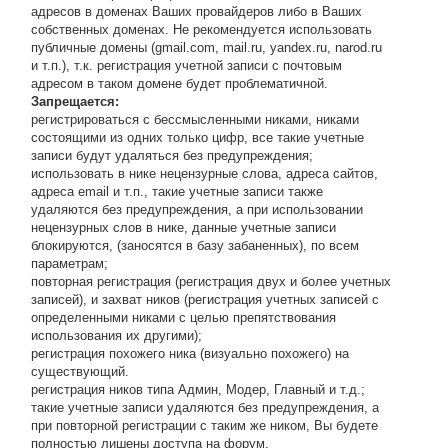
адресов в доменах Ваших провайдеров либо в Ваших
собственных доменах. Не рекомендуется использовать
публичные домены (gmail.com, mail.ru, yandex.ru, narod.ru
и т.п.), т.к. регистрация учетной записи с почтовым
адресом в таком домене будет проблематичной.
Запрещается:
регистрироваться с бессмысленными никами, никами
состоящими из одних только цифр, все такие учетные
записи будут удаляться без предупреждения;
использовать в нике нецензурные слова, адреса сайтов,
адреса email и т.п., такие учетные записи также
удаляются без предупреждения, а при использовании
нецензурных слов в нике, данные учетные записи
блокируются, (заносятся в базу забаненных), по всем
параметрам;
повторная регистрация (регистрация двух и более учетных
записей), и захват ников (регистрация учетных записей с
определенными никами с целью препятствования
использования их другими);
регистрация похожего ника (визуально похожего) на
существующий.
регистрация ников типа Админ, Модер, Главный и т.д.;
такие учетные записи удаляются без предупреждения, а
при повторной регистрации с таким же ником, Вы будете
полностью лишены доступа на форум.