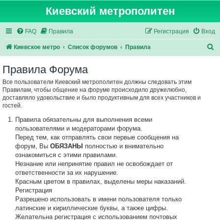
Киевский метрополитен
FAQ
Правила
Регистрация
Вход
П
Киевское метро
Список форумов
Правила
о
Правила Форума
и
Все пользователи Киевский метрополитен должны следовать этим
с
Правилам, чтобы общение на форуме происходило дружелюбно,
к
доставляло удовольствие и было продуктивным для всех участников и
гостей.
Правила обязательны для выполнения всеми
пользователями и модераторами форума.
Перед тем, как отправлять свои первые сообщения на
форум, Вы
ОБЯЗАНЫ
полностью и внимательно
ознакомиться с этими правилами.
Незнание или непринятие правил не освобождает от
ответственности за их нарушение.
Красным цветом в правилах, выделены меры наказаний.
Регистрация
Разрешено использовать в имени пользователя только
латинские и кириллические буквы, а также цифры.
Желательна регистрация с использованием почтовых