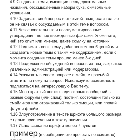
4.9 Создавать темы, имеющие несодержательные
названия, бессмысленные наборы букв, символьные
украшения.
4.10 Задавать свой вопрос в открытой теме, если только
он не связан с обсуждаемым в этой теме вопросом.
4.11 Безосновательные и неаргументированные
утверждения, не подтвержденные фактами. Упомяните,
чей это опыт или мнение, дайте ссылку на источник.
4.12 Поднимать свою тему добавлением сообщений или
создавать новые темы с таким же содержанием, если с
момента создания темы прошло менее 3-х дней.
4.13 Продолжение обсyждений вопросов из тем, закpытых/
удаленных администрацией или модератором.
4.14 Указывать в своем вопросе е-мейл, с просьбой
ответить по нему на вопрос. Используйте возможность
подписаться на интересующую Вас тему.
4.15 Многократный постинг одинаковых сообщений в
разные форумы (или спам); постинг, состоящий только из
смайликов или отражающий только эмоции, или прочий
флуд и флейм.
4.16 Злоупотребление в тексте шрифта большого размера
с целью привлечения к тексту внимания.
4.17 Использование шрифта менее 7 пунктов
пример
(в сообщении его прочесть невозможно).