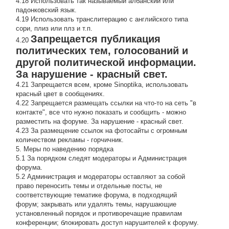
4.18 Использовать так называемый албанский или
падонковский язык.
4.19 Использовать транслитерацию с английского типа
сори, плиз или плз и т.п.
Запрещается публикация
4.20
политических тем, голосований и
другой политической информации.
За нарушение - красный свет.
4.21 Запрещается всем, кроме Sinoptika, использовать
красный цвет в сообщениях.
4.22 Запрещается размещать ссылки на что-то на сеть "в
контакте", все что нужно показать и сообщить - можно
разместить на форуме. За нарушение - красный свет.
4.23 За размещение ссылок на фотосайты с огромным
количеством рекламы - горчичник.
5. Меры по наведению порядка
5.1 За порядком следят модераторы и Администрация
форума.
5.2 Администрация и модераторы оставляют за собой
право переносить темы и отдельные посты, не
соответствующие тематике форума, в подходящий
форум; закрывать или удалять темы, нарушающие
установленный порядок и противоречащие правилам
конференции; блокировать доступ нарушителей к форуму.