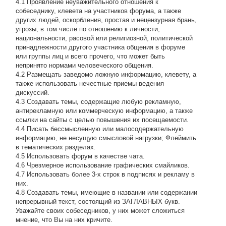
4.1 Проявление неуважительного отношения к
собеседнику, клевета на участников форума, а также
других людей, оскорбления, простая и нецензурная брань,
угрозы, в том числе по отношению к личности,
национальности, расовой или религиозной, политической
принадлежности другого участника общения в форуме
или группы лиц и всего прочего, что может быть
непринято нормами человеческого общения.
4.2 Размещать заведомо ложную информацию, клевету, а
также использовать нечестные приемы ведения
дискуссий.
4.3 Создавать темы, содержащие любую рекламную,
антирекламную или коммерческую информацию, а также
ссылки на сайты с целью повышения их посещаемости.
4.4 Писать бессмысленнyю или малосодеpжательнyю
инфоpмацию, не несущую смысловой нагрузки; Флеймить
в тематических разделах.
4.5 Использовать форум в качестве чата.
4.6 Чрезмерное использование графических смайликов.
4.7 Использовать более 3-х строк в подписях и рекламу в
них.
4.8 Создавать темы, имеющие в названии или содержании
непрерывный текст, состоящий из ЗАГЛАВНЫХ букв.
Уважайте своих собеседников, у них может сложиться
мнение, что Вы на них кричите.