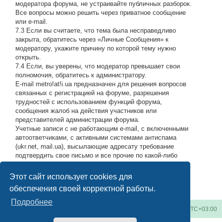
модератора форума, не устраивайте публичных разборок.
Все вопросы можно решить через приватное сообщение
или e-mail.
7.3 Если вы считаете, что тема была несправедливо
закрыта, обратитесь через «Личные Сообщения» к
модератору, укажите причину по которой тему нужно
открыть.
7.4 Если, вы уверены, что модератор превышает свои
полномочия, обратитесь к администратору.
E-mail metro!at!i.ua предназначен для решения вопросов
связанных с регистрацией на форуме, разрешения
трудностей с использованием функций форума,
сообщения жалоб на действия участников или
представителей администрации форума.
Учетные записи с не работающим e-mail, с включенными
автоответчиками, с активными системами антиспама
(ukr.net, mail.ua), высылающие адресату требование
подтвердить свое письмо и все прочие по какой-либо
причине возвращающие нашу подписку обратно, либо
высылающие мусор на адрес администрации, будут
Этот сайт использует cookies для
блокироваться по усмотрению администратора.
#
обеспечения своей корректной работы.
Подробнее
Киевское метро
Список форумов
Часовой пояс:
UTC+03:00