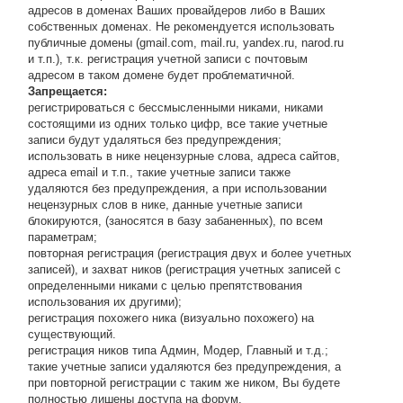
адресов в доменах Ваших провайдеров либо в Ваших
собственных доменах. Не рекомендуется использовать
публичные домены (gmail.com, mail.ru, yandex.ru, narod.ru
и т.п.), т.к. регистрация учетной записи с почтовым
адресом в таком домене будет проблематичной.
Запрещается:
регистрироваться с бессмысленными никами, никами
состоящими из одних только цифр, все такие учетные
записи будут удаляться без предупреждения;
использовать в нике нецензурные слова, адреса сайтов,
адреса email и т.п., такие учетные записи также
удаляются без предупреждения, а при использовании
нецензурных слов в нике, данные учетные записи
блокируются, (заносятся в базу забаненных), по всем
параметрам;
повторная регистрация (регистрация двух и более учетных
записей), и захват ников (регистрация учетных записей с
определенными никами с целью препятствования
использования их другими);
регистрация похожего ника (визуально похожего) на
существующий.
регистрация ников типа Админ, Модер, Главный и т.д.;
такие учетные записи удаляются без предупреждения, а
при повторной регистрации с таким же ником, Вы будете
полностью лишены доступа на форум.