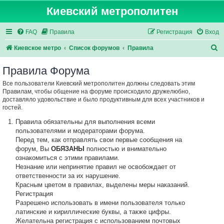
Киевский метрополитен
FAQ
Правила
Регистрация
Вход
П
Киевское метро
Список форумов
Правила
о
Правила Форума
и
Все пользователи Киевский метрополитен должны следовать этим
с
Правилам, чтобы общение на форуме происходило дружелюбно,
к
доставляло удовольствие и было продуктивным для всех участников и
гостей.
Правила обязательны для выполнения всеми
пользователями и модераторами форума.
Перед тем, как отправлять свои первые сообщения на
форум, Вы
ОБЯЗАНЫ
полностью и внимательно
ознакомиться с этими правилами.
Незнание или непринятие правил не освобождает от
ответственности за их нарушение.
Красным цветом в правилах, выделены меры наказаний.
Регистрация
Разрешено использовать в имени пользователя только
латинские и кириллические буквы, а также цифры.
Желательна регистрация с использованием почтовых