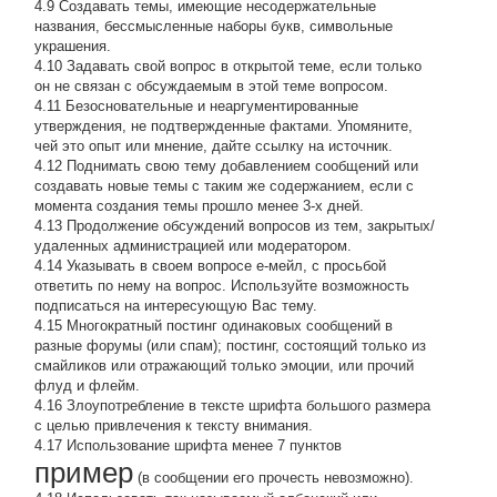
4.9 Создавать темы, имеющие несодержательные
названия, бессмысленные наборы букв, символьные
украшения.
4.10 Задавать свой вопрос в открытой теме, если только
он не связан с обсуждаемым в этой теме вопросом.
4.11 Безосновательные и неаргументированные
утверждения, не подтвержденные фактами. Упомяните,
чей это опыт или мнение, дайте ссылку на источник.
4.12 Поднимать свою тему добавлением сообщений или
создавать новые темы с таким же содержанием, если с
момента создания темы прошло менее 3-х дней.
4.13 Продолжение обсyждений вопросов из тем, закpытых/
удаленных администрацией или модератором.
4.14 Указывать в своем вопросе е-мейл, с просьбой
ответить по нему на вопрос. Используйте возможность
подписаться на интересующую Вас тему.
4.15 Многократный постинг одинаковых сообщений в
разные форумы (или спам); постинг, состоящий только из
смайликов или отражающий только эмоции, или прочий
флуд и флейм.
4.16 Злоупотребление в тексте шрифта большого размера
с целью привлечения к тексту внимания.
4.17 Использование шрифта менее 7 пунктов
пример
(в сообщении его прочесть невозможно).