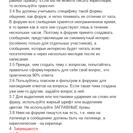
равных правах). Если Вы не можете писать кириллицей,
то используйте транслит.
3.4 Вы должны учитывать специфику такой формы
общения, как форум, и четко понимать ее отличие от чата.
В форуме все сообщения хранятся неограниченное время,
в то время как в чате они существуют лишь в течение
нескольких часов. Поэтому в форуме принято создавать
сообщения, представляющие не сиюминутный интерес
(особенно только для отдельных участников), а
сообщения, которые интересно будет читать всем
посетителям и через несколько месяцев после их
написания.
3.5 Прежде, чем создать тему с вопросом, попытайтесь
правильно сформулировать для себя свой вопрос, это
практически 90% ответа.
3.6 Пользуйтесь поиском и фильтром в форумах для
нахождения ответов на вопросы. Если такая тема создана
уже кем-то другим, задайте вопрос в ней.
3.7 Для выделения или постановки ударения на слово или
фразу, используйте жирный шрифт или выделение
цветом. Не используйте ЗАГЛАВНЫЕ буквы.
3.8 Ники на форуме пишутся как есть, т.е. ники на
латинице в сообщениях должны быть на латинице, а
кириллические - на кирилице.
4.
Запрещается