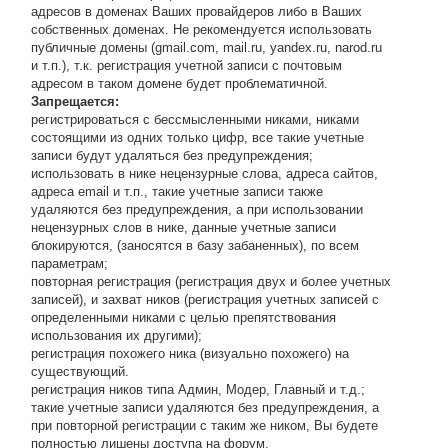
адресов в доменах Ваших провайдеров либо в Ваших
собственных доменах. Не рекомендуется использовать
публичные домены (gmail.com, mail.ru, yandex.ru, narod.ru
и т.п.), т.к. регистрация учетной записи с почтовым
адресом в таком домене будет проблематичной.
Запрещается:
регистрироваться с бессмысленными никами, никами
состоящими из одних только цифр, все такие учетные
записи будут удаляться без предупреждения;
использовать в нике нецензурные слова, адреса сайтов,
адреса email и т.п., такие учетные записи также
удаляются без предупреждения, а при использовании
нецензурных слов в нике, данные учетные записи
блокируются, (заносятся в базу забаненных), по всем
параметрам;
повторная регистрация (регистрация двух и более учетных
записей), и захват ников (регистрация учетных записей с
определенными никами с целью препятствования
использования их другими);
регистрация похожего ника (визуально похожего) на
существующий.
регистрация ников типа Админ, Модер, Главный и т.д.;
такие учетные записи удаляются без предупреждения, а
при повторной регистрации с таким же ником, Вы будете
полностью лишены доступа на форум.