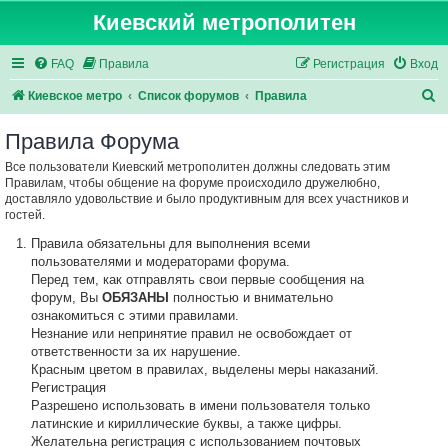
Киевский метрополитен
FAQ
Правила
Регистрация
Вход
П
Киевское метро
Список форумов
Правила
о
Правила Форума
и
Все пользователи Киевский метрополитен должны следовать этим
с
Правилам, чтобы общение на форуме происходило дружелюбно,
к
доставляло удовольствие и было продуктивным для всех участников и
гостей.
Правила обязательны для выполнения всеми
пользователями и модераторами форума.
Перед тем, как отправлять свои первые сообщения на
форум, Вы
ОБЯЗАНЫ
полностью и внимательно
ознакомиться с этими правилами.
Незнание или непринятие правил не освобождает от
ответственности за их нарушение.
Красным цветом в правилах, выделены меры наказаний.
Регистрация
Разрешено использовать в имени пользователя только
латинские и кириллические буквы, а также цифры.
Желательна регистрация с использованием почтовых