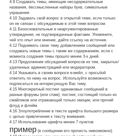
4.9 Создавать темы, имеющие несодержательные
названия, бессмысленные наборы букв, символьные
украшения.
4.10 Задавать свой вопрос в открытой теме, если только
он не связан с обсуждаемым в этой теме вопросом.
4.11 Безосновательные и неаргументированные
утверждения, не подтвержденные фактами. Упомяните,
чей это опыт или мнение, дайте ссылку на источник.
4.12 Поднимать свою тему добавлением сообщений или
создавать новые темы с таким же содержанием, если с
момента создания темы прошло менее 3-х дней.
4.13 Продолжение обсyждений вопросов из тем, закpытых/
удаленных администрацией или модератором.
4.14 Указывать в своем вопросе е-мейл, с просьбой
ответить по нему на вопрос. Используйте возможность
подписаться на интересующую Вас тему.
4.15 Многократный постинг одинаковых сообщений в
разные форумы (или спам); постинг, состоящий только из
смайликов или отражающий только эмоции, или прочий
флуд и флейм.
4.16 Злоупотребление в тексте шрифта большого размера
с целью привлечения к тексту внимания.
4.17 Использование шрифта менее 7 пунктов
пример
(в сообщении его прочесть невозможно).