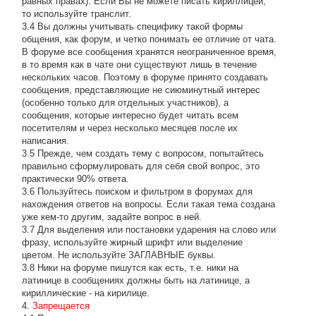
равных правах). Если Вы не можете писать кириллицей,
то используйте транслит.
3.4 Вы должны учитывать специфику такой формы
общения, как форум, и четко понимать ее отличие от чата.
В форуме все сообщения хранятся неограниченное время,
в то время как в чате они существуют лишь в течение
нескольких часов. Поэтому в форуме принято создавать
сообщения, представляющие не сиюминутный интерес
(особенно только для отдельных участников), а
сообщения, которые интересно будет читать всем
посетителям и через несколько месяцев после их
написания.
3.5 Прежде, чем создать тему с вопросом, попытайтесь
правильно сформулировать для себя свой вопрос, это
практически 90% ответа.
3.6 Пользуйтесь поиском и фильтром в форумах для
нахождения ответов на вопросы. Если такая тема создана
уже кем-то другим, задайте вопрос в ней.
3.7 Для выделения или постановки ударения на слово или
фразу, используйте жирный шрифт или выделение
цветом. Не используйте ЗАГЛАВНЫЕ буквы.
3.8 Ники на форуме пишутся как есть, т.е. ники на
латинице в сообщениях должны быть на латинице, а
кириллические - на кирилице.
4.
Запрещается