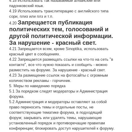
4.18 Использовать так называемый албанский или
падонковский язык.
4.19 Использовать транслитерацию с английского типа
сори, плиз или плз и т.п.
Запрещается публикация
4.20
политических тем, голосований и
другой политической информации.
За нарушение - красный свет.
4.21 Запрещается всем, кроме Sinoptika, использовать
красный цвет в сообщениях.
4.22 Запрещается размещать ссылки на что-то на сеть "в
контакте", все что нужно показать и сообщить - можно
разместить на форуме. За нарушение - красный свет.
4.23 За размещение ссылок на фотосайты с огромным
количеством рекламы - горчичник.
5. Меры по наведению порядка
5.1 За порядком следят модераторы и Администрация
форума.
5.2 Администрация и модераторы оставляют за собой
право переносить темы и отдельные посты, не
соответствующие тематике форума, в подходящий
форум; закрывать или удалять темы, нарушающие
установленный порядок и противоречащие правилам
конференции; блокировать доступ нарушителей к форуму.