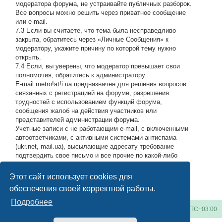
модератора форума, не устраивайте публичных разборок.
Все вопросы можно решить через приватное сообщение
или e-mail.
7.3 Если вы считаете, что тема была несправедливо
закрыта, обратитесь через «Личные Сообщения» к
модератору, укажите причину по которой тему нужно
открыть.
7.4 Если, вы уверены, что модератор превышает свои
полномочия, обратитесь к администратору.
E-mail metro!at!i.ua предназначен для решения вопросов
связанных с регистрацией на форуме, разрешения
трудностей с использованием функций форума,
сообщения жалоб на действия участников или
представителей администрации форума.
Учетные записи с не работающим e-mail, с включенными
автоответчиками, с активными системами антиспама
(ukr.net, mail.ua), высылающие адресату требование
подтвердить свое письмо и все прочие по какой-либо
причине возвращающие нашу подписку обратно, либо
высылающие мусор на адрес администрации, будут
Этот сайт использует cookies для
блокироваться по усмотрению администратора.
#
обеспечения своей корректной работы.
Подробнее
Киевское метро
Список форумов
Часовой пояс:
UTC+03:00