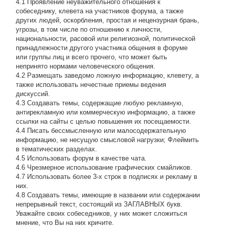
4.1 Проявление неуважительного отношения к
собеседнику, клевета на участников форума, а также
других людей, оскорбления, простая и нецензурная брань,
угрозы, в том числе по отношению к личности,
национальности, расовой или религиозной, политической
принадлежности другого участника общения в форуме
или группы лиц и всего прочего, что может быть
непринято нормами человеческого общения.
4.2 Размещать заведомо ложную информацию, клевету, а
также использовать нечестные приемы ведения
дискуссий.
4.3 Создавать темы, содержащие любую рекламную,
антирекламную или коммерческую информацию, а также
ссылки на сайты с целью повышения их посещаемости.
4.4 Писать бессмысленнyю или малосодеpжательнyю
инфоpмацию, не несущую смысловой нагрузки; Флеймить
в тематических разделах.
4.5 Использовать форум в качестве чата.
4.6 Чрезмерное использование графических смайликов.
4.7 Использовать более 3-х строк в подписях и рекламу в
них.
4.8 Создавать темы, имеющие в названии или содержании
непрерывный текст, состоящий из ЗАГЛАВНЫХ букв.
Уважайте своих собеседников, у них может сложиться
мнение, что Вы на них кричите.